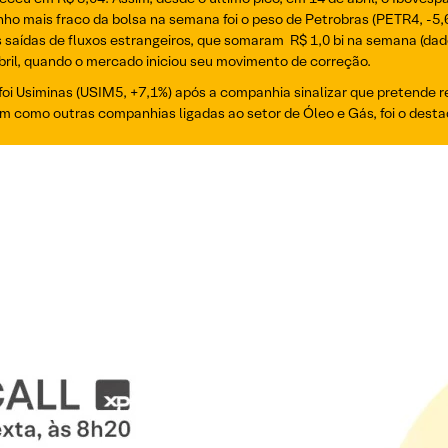
enho mais fraco da bolsa na semana foi o peso de Petrobras (PETR4, -5
 saídas de fluxos estrangeiros, que somaram R$ 1,0 bi na semana (dad
abril, quando o mercado iniciou seu movimento de correção.
foi Usiminas (USIM5, +7,1%) após a companhia sinalizar que pretende 
im como outras companhias ligadas ao setor de Óleo e Gás, foi o des