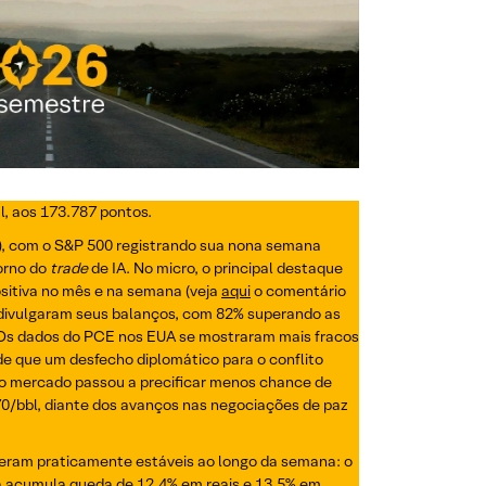
l, aos 173.787 pontos.
), com o S&P 500 registrando sua nona semana
orno do
trade
de IA. No micro, o principal destaque
ositiva no mês e na semana (veja
aqui
o comentário
 divulgaram seus balanços, com 82% superando as
 Os dados do PCE nos EUA se mostraram mais fracos
e que um desfecho diplomático para o conflito
e o mercado passou a precificar menos chance de
70/bbl, diante dos avanços nas negociações de paz
ceram praticamente estáveis ao longo da semana: o
spa acumula queda de 12,4% em reais e 13,5% em