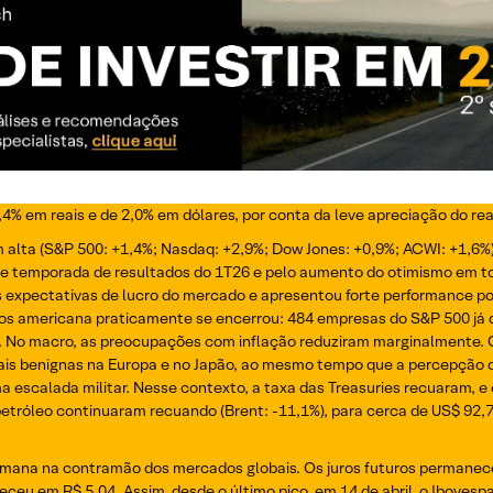
% em reais e de 2,0% em dólares, por conta da leve apreciação do rea
alta (S&P 500: +1,4%; Nasdaq: +2,9%; Dow Jones: +0,9%; ACWI: +1,6%
rte temporada de resultados do 1T26 e pelo aumento do otimismo em t
 as expectativas de lucro do mercado e apresentou forte performance p
dos americana praticamente se encerrou: 484 empresas do S&P 500 já
. No macro, as preocupações com inflação reduziram marginalmente.
mais benignas na Europa e no Japão, ao mesmo tempo que a percepção d
a escalada militar. Nesse contexto, a taxa das Treasuries recuaram, 
petróleo continuaram recuando (Brent: -11,1%), para cerca de US$ 92,
 semana na contramão dos mercados globais. Os juros futuros permane
eceu em R$ 5,04. Assim, desde o último pico, em 14 de abril, o Ibove