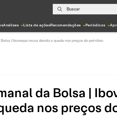
Buscar
os
Análises
Lista de ações
Recomendações
Periódicos
Apr
olsa | Ibovespa recua devido a queda nos preços do petróleo
anal da Bolsa | Ibo
 queda nos preços do