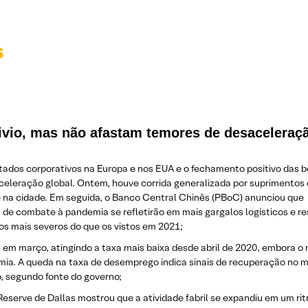
s
ivio, mas não afastam temores de desaceleraç
ados corporativos na Europa e nos EUA e o fechamento positivo das bo
leração global. Ontem, houve corrida generalizada por suprimentos e
e na cidade. Em seguida, o Banco Central Chinês (PBoC) anunciou que
esa de combate à pandemia se refletirão em mais gargalos logísticos e 
os mais severos do que os vistos em 2021;
 em março, atingindo a taxa mais baixa desde abril de 2020, embora o
mia. A queda na taxa de desemprego indica sinais de recuperação no 
, segundo fonte do governo;
eserve de Dallas mostrou que a atividade fabril se expandiu em um r