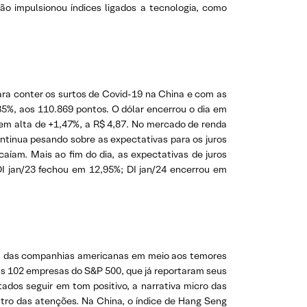
ção impulsionou índices ligados a tecnologia, como
ra conter os surtos de Covid-19 na China e com as
,35%, aos 110.869 pontos. O dólar encerrou o dia em
 em alta de +1,47%, a R$ 4,87. No mercado de renda
ntinua pesando sobre as expectativas para os juros
aíam. Mais ao fim do dia, as expectativas de juros
DI jan/23 fechou em 12,95%; DI jan/24 encerrou em
os das companhias americanas em meio aos temores
as 102 empresas do S&P 500, que já reportaram seus
tados seguir em tom positivo, a narrativa micro das
ro das atenções. Na China, o índice de Hang Seng