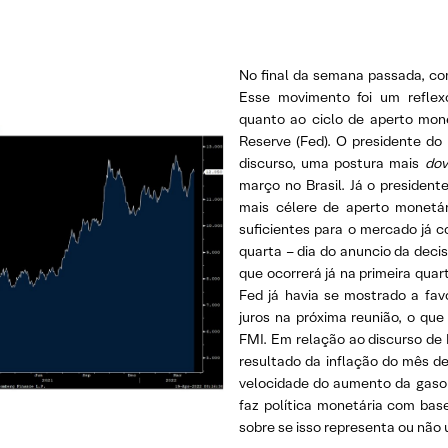
No final da semana passada, co
Esse movimento foi um reflexo
quanto ao ciclo de aperto mon
Reserve (Fed). O presidente d
discurso, uma postura mais
dov
março no Brasil. Já o presiden
mais célere de aperto monetár
suficientes para o mercado já c
quarta – dia do anuncio da deci
que ocorrerá já na primeira quar
Fed já havia se mostrado a fa
juros na próxima reunião, o que
FMI. Em relação ao discurso de
resultado da inflação do mês d
velocidade do aumento da gasoli
faz política monetária com ba
sobre se isso representa ou não