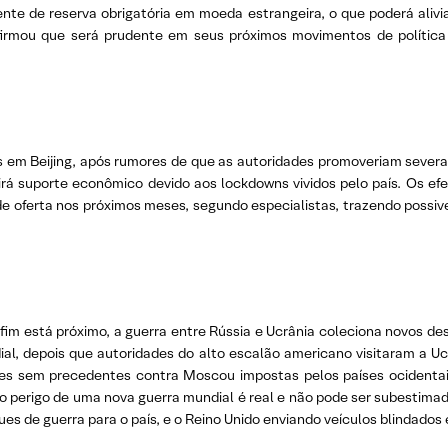
ente de reserva obrigatória em moeda estrangeira, o que poderá alivia
firmou que será prudente em seus próximos movimentos de política 
 em Beijing, após rumores de que as autoridades promoveriam severas
rá suporte econômico devido aos lockdowns vividos pelo país. Os efe
s de oferta nos próximos meses, segundo especialistas, trazendo poss
fim está próximo, a guerra entre Rússia e Ucrânia coleciona novos de
ial, depois que autoridades do alto escalão americano visitaram a Uc
 sem precedentes contra Moscou impostas pelos países ocidentais 
 o perigo de uma nova guerra mundial é real e não pode ser subestimado
s de guerra para o país, e o Reino Unido enviando veículos blindados