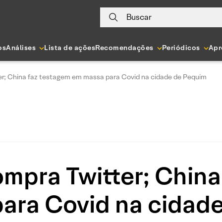
Buscar
os
Análises
Lista de ações
Recomendações
Periódicos
Apr
er; China faz testagem em massa para Covid na cidade de Pequim
mpra Twitter; China
ara Covid na cidad