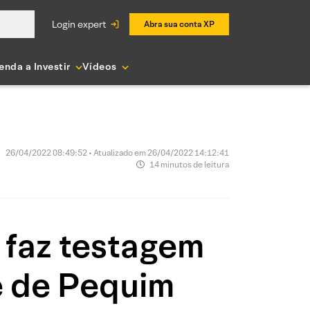
login expert
Abra sua conta XP
enda a Investir
Vídeos
26/04/2022 08:49:52 • Atualizado em 26/04/2022 14:12:41
14 minutos de leitura
 faz testagem
e de Pequim