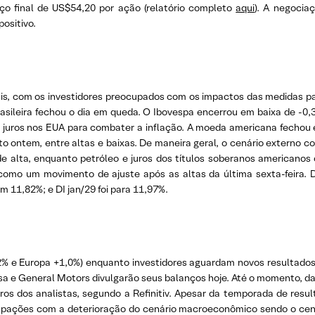
ço final de US$54,20 por ação (relatório completo
aqui
). A negocia
ositivo.
s, com os investidores preocupados com os impactos das medidas pa
rasileira fechou o dia em queda. O Ibovespa encerrou em baixa de -0
e juros nos EUA para combater a inflação. A moeda americana fechou
ontem, entre altas e baixas. De maneira geral, o cenário externo co
 alta, enquanto petróleo e juros dos títulos soberanos americanos c
 como um movimento de ajuste após as altas da última sexta-feira. 
em 11,82%; e DI jan/29 foi para 11,97%.
2% e Europa +1,0%) enquanto investidores aguardam novos resultad
sa e General Motors divulgarão seus balanços hoje. Até o momento, d
os dos analistas, segundo a Refinitiv. Apesar da temporada de resul
ações com a deterioração do cenário macroeconômico sendo o cent