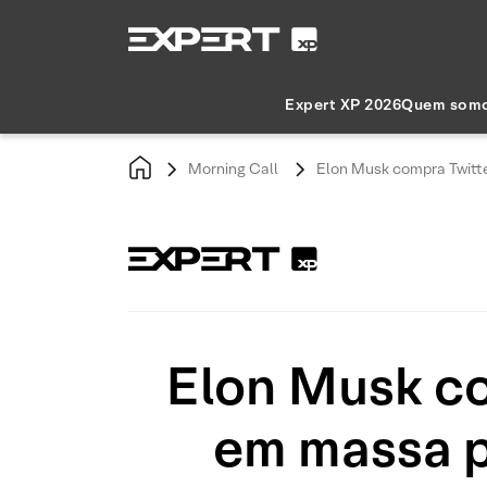
Expert XP 2026
Quem som
Morning Call
Elon Musk compra Twitt
Elon Musk co
em massa p