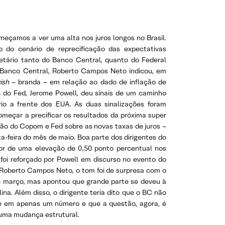
meçamos a ver uma alta nos juros longos no Brasil.
 do cenário de reprecificação das expectativas
etário tanto do Banco Central, quanto do Federal
o Banco Central, Roberto Campos Neto indicou, em
ish
– branda – em relação ao dado de inflação de
te do Fed, Jerome Powell, deu sinais de um caminho
io a frente dos EUA. As duas sinalizações foram
omeçar a precificar os resultados da próxima super
são do Copom e Fed sobre as novas taxas de juros –
ta-feira do mês de maio. Boa parte dos dirigentes do
vor de uma elevação de 0,50 ponto percentual nos
 foi reforçado por Powell em discurso no evento do
 Roberto Campos Neto, o tom foi de surpresa com o
e março, mas apontou que grande parte se deveu à
na. Além disso, o dirigente teria dito que o BC não
se em apenas um número e que a questão, agora, é
 uma mudança estrutural.