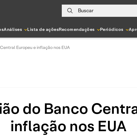
Buscar
os
Análises
Lista de ações
Recomendações
Periódicos
Apr
 Central Europeu e inflação nos EUA
nião do Banco Centra
inflação nos EUA