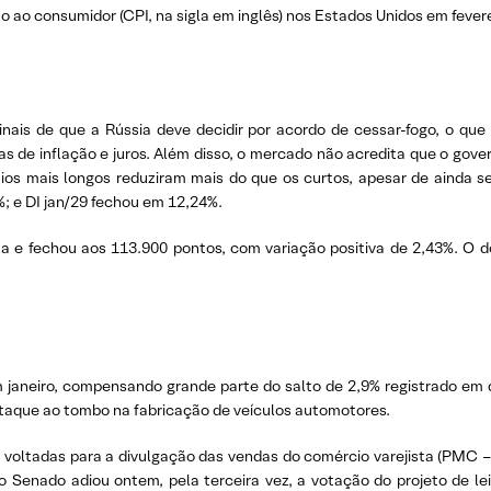
o ao consumidor (CPI, na sigla em inglês) nos Estados Unidos em fevere
inais de que a Rússia deve decidir por acordo de cessar-fogo, o que
de inflação e juros. Além disso, o mercado não acredita que o govern
ios mais longos reduziram mais do que os curtos, apesar de ainda s
%; e DI jan/29 fechou em 12,24%.
a e fechou aos 113.900 pontos, com variação positiva de 2,43%. O d
m janeiro, compensando grande parte do salto de 2,9% registrado em 
staque ao tombo na fabricação de veículos automotores.
voltadas para a divulgação das vendas do comércio varejista (PMC –
o Senado adiou ontem, pela terceira vez, a votação do projeto de le