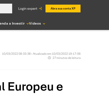
login expert
Abra sua conta XP
enda a Investir
Vídeos
10/03/2022 08:33:38 • Atualizado em 10/03/2022 19:17:06
27 minutos de leitura
l Europeu e