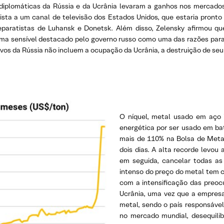
 diplomáticas da Rússia e da Ucrânia levaram a ganhos nos mercados 
ista a um canal de televisão dos Estados Unidos, que estaria pronto
paratistas de Luhansk e Donetsk. Além disso, Zelensky afirmou que
ma sensível destacado pelo governo russo como uma das razões para i
tivos da Rússia não incluem a ocupação da Ucrânia, a destruição de se
O níquel, metal usado em aço i
energética por ser usado em bat
mais de 110% na Bolsa de Meta
dois dias. A alta recorde levou
em seguida, cancelar todas a
intenso do preço do metal tem c
com a intensificação das preoc
Ucrânia, uma vez que a empresa
metal, sendo o país responsáve
no mercado mundial, desequili