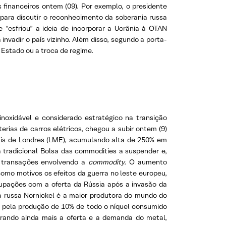
financeiros ontem (09). Por exemplo, o presidente
 para discutir o reconhecimento da soberania russa
 “esfriou” a ideia de incorporar a Ucrânia à OTAN
nvadir o país vizinho. Além disso, segundo a porta-
u Estado ou a troca de regime.
noxidável e considerado estratégico na transição
erias de carros elétricos, chegou a subir ontem (9)
is de Londres (LME), acumulando alta de 250% em
 a tradicional Bolsa das commodities a suspender e,
s transações envolvendo a
commodity.
O aumento
omo motivos os efeitos da guerra no leste europeu,
upações com a oferta da Rússia após a invasão da
 russa Nornickel é a maior produtora do mundo do
l pela produção de 10% de todo o níquel consumido
brando ainda mais a oferta e a demanda do metal,