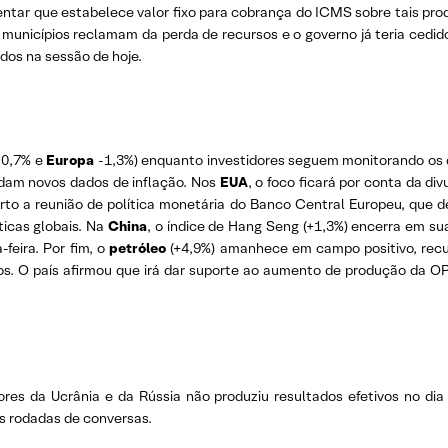
ntar que estabelece valor fixo para cobrança do ICMS sobre tais pr
municípios reclamam da perda de recursos e o governo já teria cedi
os na sessão de hoje.
-0,7% e
Europa
-1,3%) enquanto investidores seguem monitorando os 
dam novos dados de inflação. Nos
EUA
, o foco ficará por conta da d
to a reunião de política monetária do Banco Central Europeu, que de
icas globais. Na
China
, o índice de Hang Seng (+1,3%) encerra em s
feira. Por fim, o
petróleo
(+4,9%) amanhece em campo positivo, rec
s. O país afirmou que irá dar suporte ao aumento de produção da OPE
ores da Ucrânia e da Rússia não produziu resultados efetivos no di
s rodadas de conversas.