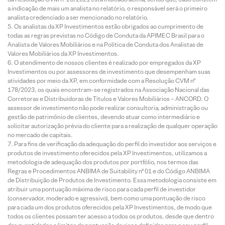
a indicação de mais um analista no relatório, o responsável será o primeiro
analista credenciado a ser mencionado no relatório.
Os analistas da XP Investimentos estão obrigados ao cumprimento de
todas as regras previstas no Código de Conduta da APIMEC Brasil para o
Analista de Valores Mobiliários e na Política de Conduta dos Analistas de
Valores Mobiliários da XP Investimentos.
O atendimento de nossos clientes é realizado por empregados da XP
Investimentos ou por assessores de investimento que desempenham suas
atividades por meio da XP, em conformidade com a Resolução CVM nº
178/2023, os quais encontram-se registrados na Associação Nacional das
Corretoras e Distribuidoras de Títulos e Valores Mobiliários – ANCORD. O
assessor de investimento não pode realizar consultoria, administração ou
gestão de patrimônio de clientes, devendo atuar como intermediário e
solicitar autorização prévia do cliente para a realização de qualquer operação
no mercado de capitais.
Para fins de verificação da adequação do perfil do investidor aos serviços e
produtos de investimento oferecidos pela XP Investimentos, utilizamos a
metodologia de adequação dos produtos por portfólio, nos termos das
Regras e Procedimentos ANBIMA de Suitability nº 01 e do Código ANBIMA
de Distribuição de Produtos de Investimento. Essa metodologia consiste em
atribuir uma pontuação máxima de risco para cada perfil de investidor
(conservador, moderado e agressivo), bem como uma pontuação de risco
para cada um dos produtos oferecidos pela XP Investimentos, de modo que
todos os clientes possam ter acesso a todos os produtos, desde que dentro