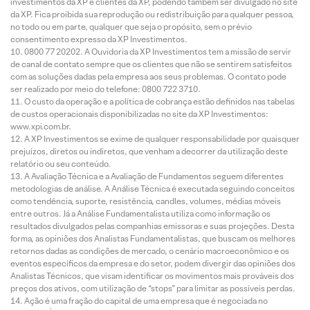
investimentos da XP e clientes da XP, podendo também ser divulgado no site
da XP. Fica proibida sua reprodução ou redistribuição para qualquer pessoa,
no todo ou em parte, qualquer que seja o propósito, sem o prévio
consentimento expresso da XP Investimentos.
0800 77 20202. A Ouvidoria da XP Investimentos tem a missão de servir
de canal de contato sempre que os clientes que não se sentirem satisfeitos
com as soluções dadas pela empresa aos seus problemas. O contato pode
ser realizado por meio do telefone: 0800 722 3710.
O custo da operação e a política de cobrança estão definidos nas tabelas
de custos operacionais disponibilizadas no site da XP Investimentos:
www.xpi.com.br.
A XP Investimentos se exime de qualquer responsabilidade por quaisquer
prejuízos, diretos ou indiretos, que venham a decorrer da utilização deste
relatório ou seu conteúdo.
A Avaliação Técnica e a Avaliação de Fundamentos seguem diferentes
metodologias de análise. A Análise Técnica é executada seguindo conceitos
como tendência, suporte, resistência, candles, volumes, médias móveis
entre outros. Já a Análise Fundamentalista utiliza como informação os
resultados divulgados pelas companhias emissoras e suas projeções. Desta
forma, as opiniões dos Analistas Fundamentalistas, que buscam os melhores
retornos dadas as condições de mercado, o cenário macroeconômico e os
eventos específicos da empresa e do setor, podem divergir das opiniões dos
Analistas Técnicos, que visam identificar os movimentos mais prováveis dos
preços dos ativos, com utilização de “stops” para limitar as possíveis perdas.
Ação é uma fração do capital de uma empresa que é negociada no