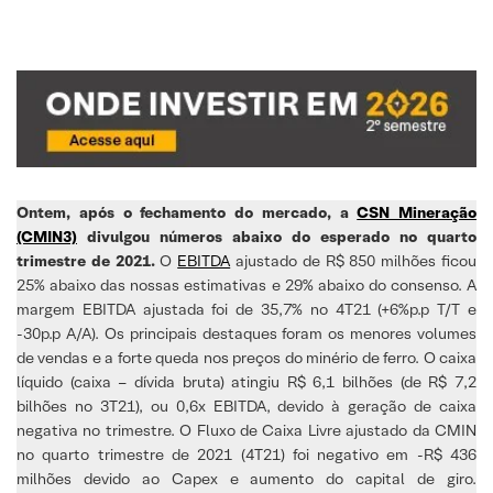
Ontem, após o fechamento do mercado, a
CSN Mineração
(CMIN3)
divulgou números abaixo do esperado no quarto
trimestre de 2021.
O
EBITDA
ajustado de R$ 850 milhões ficou
25% abaixo das nossas estimativas e 29% abaixo do consenso. A
margem EBITDA ajustada foi de 35,7% no 4T21 (+6%p.p T/T e
-30p.p A/A). Os principais destaques foram os menores volumes
de vendas e a forte queda nos preços do minério de ferro. O caixa
líquido (caixa – dívida bruta) atingiu R$ 6,1 bilhões (de R$ 7,2
bilhões no 3T21), ou 0,6x EBITDA, devido à geração de caixa
negativa no trimestre. O Fluxo de Caixa Livre ajustado da CMIN
no quarto trimestre de 2021 (4T21) foi negativo em -R$ 436
milhões devido ao Capex e aumento do capital de giro.