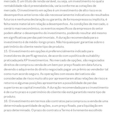
mercado. É um título de renda variável, ou seja, um investimento no qual a
rentabilidade não é preestabelecida, varia conforme as cotações de
mercado. O investimento em ações é um investimento de alto risco e os
desempenhos anteriores não são necessariamente indicativos de resultados
futuros e nenhuma declaração ou garantia, de forma expressa ou implícita, é
feita neste material em relação a desempenhos. As condições de mercado, o
cenário macroeconômico, os eventos específicos da empresa e do setor
podem afetar o desempenho do investimento, podendo resultar até mesmo
em significativas perdas patrimoniais. A duração recomendada para o
investimento é de médio-longo prazo. Não há quaisquer garantias sobre o
patrimônio do cliente neste tipo de produto.
O investimento em opções é preferencialmente indicado para
investidores de perfil agressivo, de acordo com a política de suitability
praticada pela XP Investimentos. No mercado de opções, são negociados
direitos de compra ou venda de um bem por preço fixado em data futura,
devendo o adquirente do direito negociado pagar um prêmio ao vendedor tal
como num acordo seguro. As operações com esses derivativos são
consideradas de risco muito alto por apresentarem altas relações de risco e
retorno e algumas posições apresentarem a possibilidade de perdas
superiores ao capital investido. A duração recomendada para o investimento
é de curto prazo e o patrimônio do cliente não está garantido neste tipo de
produto.
O investimento em termos são contratos para compra ou a venda de uma
determinada quantidade de ações, a um preço fixado, para liquidação em
prazo determinado. O prazo do contrato a Termo é livremente escolhido