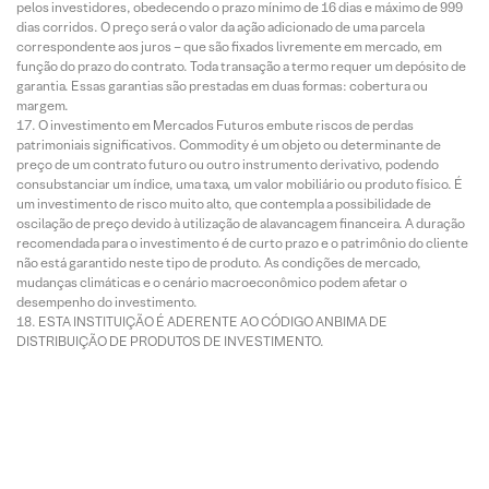
pelos investidores, obedecendo o prazo mínimo de 16 dias e máximo de 999
dias corridos. O preço será o valor da ação adicionado de uma parcela
correspondente aos juros – que são fixados livremente em mercado, em
função do prazo do contrato. Toda transação a termo requer um depósito de
garantia. Essas garantias são prestadas em duas formas: cobertura ou
margem.
O investimento em Mercados Futuros embute riscos de perdas
patrimoniais significativos. Commodity é um objeto ou determinante de
preço de um contrato futuro ou outro instrumento derivativo, podendo
consubstanciar um índice, uma taxa, um valor mobiliário ou produto físico. É
um investimento de risco muito alto, que contempla a possibilidade de
oscilação de preço devido à utilização de alavancagem financeira. A duração
recomendada para o investimento é de curto prazo e o patrimônio do cliente
não está garantido neste tipo de produto. As condições de mercado,
mudanças climáticas e o cenário macroeconômico podem afetar o
desempenho do investimento.
ESTA INSTITUIÇÃO É ADERENTE AO CÓDIGO ANBIMA DE
DISTRIBUIÇÃO DE PRODUTOS DE INVESTIMENTO.