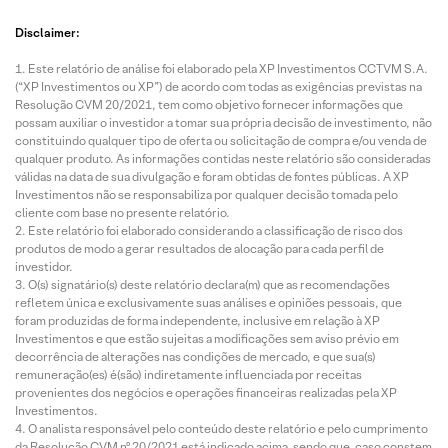
Disclaimer:
Este relatório de análise foi elaborado pela XP Investimentos CCTVM S.A.
(“XP Investimentos ou XP”) de acordo com todas as exigências previstas na
Resolução CVM 20/2021, tem como objetivo fornecer informações que
possam auxiliar o investidor a tomar sua própria decisão de investimento, não
constituindo qualquer tipo de oferta ou solicitação de compra e/ou venda de
qualquer produto. As informações contidas neste relatório são consideradas
válidas na data de sua divulgação e foram obtidas de fontes públicas. A XP
Investimentos não se responsabiliza por qualquer decisão tomada pelo
cliente com base no presente relatório.
Este relatório foi elaborado considerando a classificação de risco dos
produtos de modo a gerar resultados de alocação para cada perfil de
investidor.
O(s) signatário(s) deste relatório declara(m) que as recomendações
refletem única e exclusivamente suas análises e opiniões pessoais, que
foram produzidas de forma independente, inclusive em relação à XP
Investimentos e que estão sujeitas a modificações sem aviso prévio em
decorrência de alterações nas condições de mercado, e que sua(s)
remuneração(es) é(são) indiretamente influenciada por receitas
provenientes dos negócios e operações financeiras realizadas pela XP
Investimentos.
O analista responsável pelo conteúdo deste relatório e pelo cumprimento
da Resolução CVM nº 20/2021 está indicado acima, sendo que, caso constem