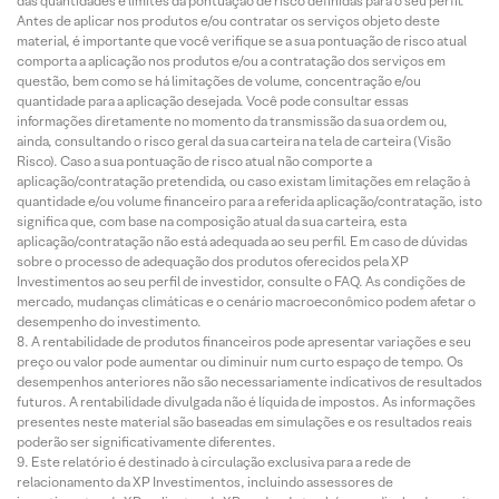
das quantidades e limites da pontuação de risco definidas para o seu perfil.
Antes de aplicar nos produtos e/ou contratar os serviços objeto deste
material, é importante que você verifique se a sua pontuação de risco atual
comporta a aplicação nos produtos e/ou a contratação dos serviços em
questão, bem como se há limitações de volume, concentração e/ou
quantidade para a aplicação desejada. Você pode consultar essas
informações diretamente no momento da transmissão da sua ordem ou,
ainda, consultando o risco geral da sua carteira na tela de carteira (Visão
Risco). Caso a sua pontuação de risco atual não comporte a
aplicação/contratação pretendida, ou caso existam limitações em relação à
quantidade e/ou volume financeiro para a referida aplicação/contratação, isto
significa que, com base na composição atual da sua carteira, esta
aplicação/contratação não está adequada ao seu perfil. Em caso de dúvidas
sobre o processo de adequação dos produtos oferecidos pela XP
Investimentos ao seu perfil de investidor, consulte o FAQ. As condições de
mercado, mudanças climáticas e o cenário macroeconômico podem afetar o
desempenho do investimento.
A rentabilidade de produtos financeiros pode apresentar variações e seu
preço ou valor pode aumentar ou diminuir num curto espaço de tempo. Os
desempenhos anteriores não são necessariamente indicativos de resultados
futuros. A rentabilidade divulgada não é líquida de impostos. As informações
presentes neste material são baseadas em simulações e os resultados reais
poderão ser significativamente diferentes.
Este relatório é destinado à circulação exclusiva para a rede de
relacionamento da XP Investimentos, incluindo assessores de