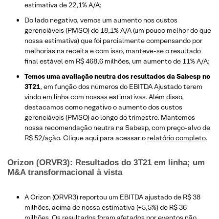
estimativa de 22,1% A/A;
Do lado negativo, vemos um aumento nos custos
gerenciáveis (PMSO) de 18,1% A/A (um pouco melhor do que
nossa estimativa) que foi parcialmente compensando por
melhorias na receita e com isso, manteve-se o resultado
final estável em R$ 468,6 milhões, um aumento de 11% A/A;
Temos uma avaliação neutra dos resultados da Sabesp no
3T21
, em função dos números do EBITDA Ajustado terem
vindo em linha com nossas estimativas. Além disso,
destacamos como negativo o aumento dos custos
gerenciáveis (PMSO) ao longo do trimestre. Mantemos
nossa recomendação neutra na Sabesp, com preço-alvo de
R$ 52/ação. Clique aqui para acessar o
relatório completo
.
Orizon (ORVR3): Resultados do 3T21 em linha; um
M&A transformacional à vista
A Orizon (ORVR3) reportou um EBITDA ajustado de R$ 38
milhões, acima de nossa estimativa (+5,5%) de R$ 36
milhões. Os resultados foram afetados por eventos não