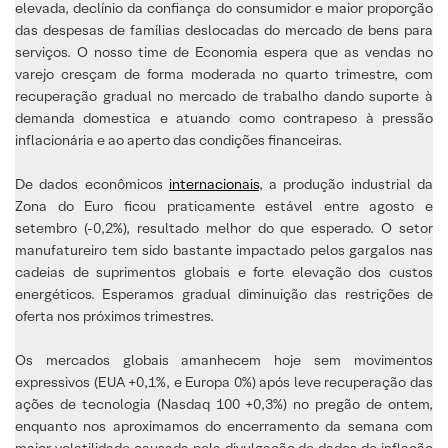
elevada, declínio da confiança do consumidor e maior proporção
das despesas de famílias deslocadas do mercado de bens para
serviços. O nosso time de Economia espera que as vendas no
varejo cresçam de forma moderada no quarto trimestre, com
recuperação gradual no mercado de trabalho dando suporte à
demanda domestica e atuando como contrapeso à pressão
inflacionária e ao aperto das condições financeiras.
De dados econômicos
internacionais
, a produção industrial da
Zona do Euro ficou praticamente estável entre agosto e
setembro (-0,2%), resultado melhor do que esperado. O setor
manufatureiro tem sido bastante impactado pelos gargalos nas
cadeias de suprimentos globais e forte elevação dos custos
energéticos. Esperamos gradual diminuição das restrições de
oferta nos próximos trimestres.
Os mercados globais amanhecem hoje sem movimentos
expressivos (EUA +0,1%, e Europa 0%) após leve recuperação das
ações de tecnologia (Nasdaq 100 +0,3%) no pregão de ontem,
enquanto nos aproximamos do encerramento da semana com
maior volatilidade causada pela divulgação de dados de inflação