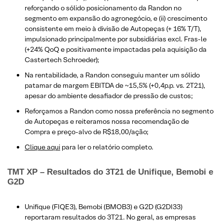
reforçando o sólido posicionamento da Randon no
segmento em expansão do agronegócio, e (ii) crescimento
consistente em meio à divisão de Autopeças (+ 16% T/T),
impulsionado principalmente por subsidiárias excl. Fras-le
(+24% QoQ e positivamente impactadas pela aquisição da
Castertech Schroeder);
Na rentabilidade, a Randon conseguiu manter um sólido
patamar de margem EBITDA de ~15,5% (+0,4p.p. vs. 2T21),
apesar do ambiente desafiador de pressão de custos;
Reforçamos a Randon como nossa preferência no segmento
de Autopeças e reiteramos nossa recomendação de
Compra e preço-alvo de R$18,00/ação;
Clique aqui
para ler o relatório completo.
TMT XP – Resultados do 3T21 de Unifique, Bemobi e
G2D
Unifique (FIQE3), Bemobi (BMOB3) e G2D (G2DI33)
reportaram resultados do 3T21. No geral, as empresas