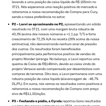
levando a uma posição de caixa líquido de R$ 165mln no
3T21. Nós esperamos uma reação positiva do mercado e
reiteramos a nossa recomendação de Compra para Cury,
sendo a nossa preferência no setor;
P2 – Lavvi se aproximando no P2,
apresentando um sólido
resultado no 3T21, com uma margem bruta robusta de
43,3% (acima dos nossos números e +1.1 p.p. T/T) e forte
crescimento de 72,2% A/A na receita (26% acima da nossa
estimativa), não demonstrando nenhum sinal de pressão
dos custos. Os resultados foram beneficiados
principalmente pela performance positiva de vendas do
projeto Wonder Ipiranga. No balanço, a Lavvi reportou uma
queima de Caixa de R$146mln, devido ao caixa vindo do
projeto Versace sendo compensado por desembolsos com
compras de terrenos. Dito isso, a Lavvi permanece com uma
robusta posição de caixa líquido (alavancagem de -48,7%
DL/PL). Em suma, nós vemos os resultados como positivos e
reiteramos a nossa recomendação de Compra com preço
alvo de R$11,50/ação;
P3 – Fechando o pódio, a Cyrela
reportou bons resultados