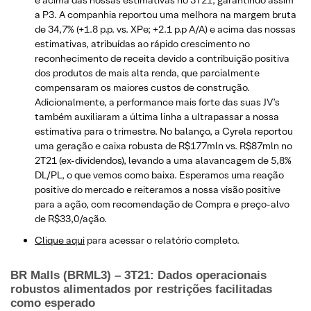
e acima das nossas estimativas no 3T21, garantindo assim
a P3. A companhia reportou uma melhora na margem bruta
de 34,7% (+1.8 p.p. vs. XPe; +2.1 p.p A/A) e acima das nossas
estimativas, atribuídas ao rápido crescimento no
reconhecimento de receita devido a contribuição positiva
dos produtos de mais alta renda, que parcialmente
compensaram os maiores custos de construção.
Adicionalmente, a performance mais forte das suas JV’s
também auxiliaram a última linha a ultrapassar a nossa
estimativa para o trimestre. No balanço, a Cyrela reportou
uma geração e caixa robusta de R$177mln vs. R$87mln no
2T21 (ex-dividendos), levando a uma alavancagem de 5,8%
DL/PL, o que vemos como baixa. Esperamos uma reação
positive do mercado e reiteramos a nossa visão positive
para a ação, com recomendação de Compra e preço-alvo
de R$33,0/ação.
Clique aqui
para acessar o relatório completo.
BR Malls (BRML3) – 3T21: Dados operacionais
robustos alimentados por restrições facilitadas
como esperado