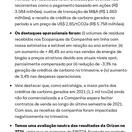
recorrentes como o pagamento baseado em ações (R$
3.584 milhões), custos de transação de M&A (R$ 1.663
milhões), e receita de créditos de carbono gerados no
período a um preço de US$ 2,85/tCO2e (R$ 5.758 milhões).
Os destaques operacionais foram:
(i) volumes de resíduos
recebidos nos Ecoparques da Companhia em linha com
nossa estimativa e estável em relação ao ano anterior; (ii)
um aumento de + 48,4% ao ano nas vendas de energia de
biogás a preços atrativos devido aos atuais níveis spot;
parcialmente compensado por (ii) redução de -3,3% na
geração de créditos de carbono no trimestre; e (iv) aumento
de 3,4% nas despesas operacionais.
Vale destacar que, como estratégia, a maior parte dos
créditos de carbono gerados em 2021 (1,1 mil tco2e) ainda
não foi comercializada e a Companhia espera fechar
contratos de venda ao longo do último semestre de 2021.
Com isso, as receitas da companhia foram impactadas
negativamente no trimestre.
Temos uma avaliação neutra dos resultados da Orizon no
3T21
, visto que os números do EBITDA Ajustado no período