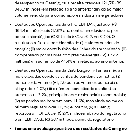
desempenho da Gasmig, cuja receita cresceu 121,7% (R$
948,7 milhões) em relação ao ano anterior devido ao maior
volume vendido para consumidores industriais e geradores.
Destaques Operacionais da GT: O EBITDA ajustado (R$
368,4 milhões) caiu 37,6% ano contra ano devido ao pior
cenário hidrológico (GSF foi de 55% vs 61% no 3T20). O
resultado reflete a combinação de (i) maiores vendas de
energia; (ii) maior contribuição das linhas de transmissão; (iii)
compensado por maiores compras de energia (R$ 1.542
milhões) um aumento de 44,4% em relação ao ano anterior.
Destaques Operacionais da Distribuição: (i) Tarifas médias
mais elevadas devido às tarifas de bandeira vermelha; (ii)
aumento de volume (+1,2%) com os volumes comerciais
atingindo + 4,0%; (iii) o número consolidado de clientes
aumentou + 2,2%, principalmente residenciais e comerciais;
(iv) as perdas melhoraram para 11,6%, mas ainda acima do
número regulatório de 11,3%; e, por fim, (v) a Cemig D
reportou um OPEX de R$ 279 milhões, abaixo do regulatório
e um EBITDA de R$ 367 milhões, acima do regulatório.
Temos uma avaliação positiva dos resultados da Cemig no