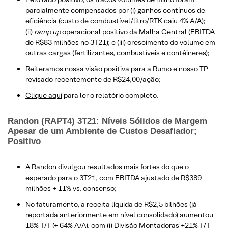
parcialmente compensados ​​por (i) ganhos contínuos de
eficiência (custo de combustível/litro/RTK caiu 4% A/A);
(ii)
ramp up
operacional positivo da Malha Central (EBITDA
de R$83 milhões no 3T21); e (iii) crescimento do volume em
outras cargas (fertilizantes, combustíveis e contêineres);
Reiteramos nossa visão positiva para a Rumo e nosso TP
revisado recentemente de R$24,00/ação;
Clique aqui
para ler o relatório completo.
Randon (RAPT4) 3T21: Níveis Sólidos de Margem
Apesar de um Ambiente de Custos Desafiador;
Positivo
A Randon divulgou resultados mais fortes do que o
esperado para o 3T21, com EBITDA ajustado de R$389
milhões + 11% vs. consenso;
No faturamento, a receita líquida de R$2,5 bilhões (já
reportada anteriormente em nível consolidado) aumentou
18% T/T (+ 64% A/A), com (i) Divisão Montadoras +21% T/T