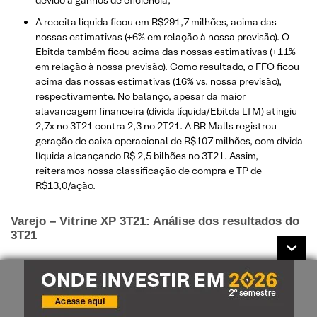
devido a ganhos de eficiência;
A receita líquida ficou em R$291,7 milhões, acima das
nossas estimativas (+6% em relação à nossa previsão). O
Ebitda também ficou acima das nossas estimativas (+11%
em relação à nossa previsão). Como resultado, o FFO ficou
acima das nossas estimativas (16% vs. nossa previsão),
respectivamente. No balanço, apesar da maior
alavancagem financeira (dívida líquida/Ebitda LTM) atingiu
2,7x no 3T21 contra 2,3 no 2T21. A BR Malls registrou
geração de caixa operacional de R$107 milhões, com dívida
líquida alcançando R$ 2,5 bilhões no 3T21. Assim,
reiteramos nossa classificação de compra e TP de
R$13,0/ação.
Varejo – Vitrine XP 3T21: Análise dos resultados do
3T21
Oito companhias da nossa cobertura reportaram seus
resultados essa noite (11/Nov): Magalu e Americanas (e-
commerce), Lojas Renner, Grupo Soma, C&A, Natura&Co.
and Multilaser (consumo discricionário) e Grupo Mateus