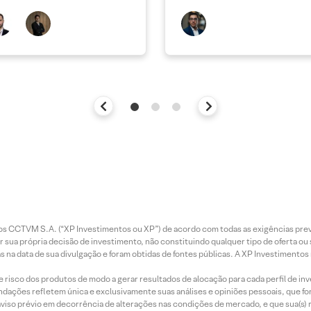
racionais mais fracas
caixa
entos CCTVM S.A. (“XP Investimentos ou XP”) de acordo com todas as exigências p
r sua própria decisão de investimento, não constituindo qualquer tipo de oferta ou
s na data de sua divulgação e foram obtidas de fontes públicas. A XP Investimentos
e risco dos produtos de modo a gerar resultados de alocação para cada perfil de inv
mendações refletem única e exclusivamente suas análises e opiniões pessoais, que 
aviso prévio em decorrência de alterações nas condições de mercado, e que sua(s)