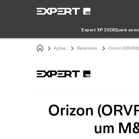
Expert XP 2026
Quem som
Ações
Relatórios
Orizon (ORVR3)
Orizon (ORVR
um M&A