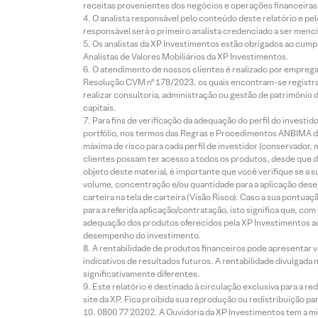
receitas provenientes dos negócios e operações financeiras 
O analista responsável pelo conteúdo deste relatório e pe
responsável será o primeiro analista credenciado a ser menci
Os analistas da XP Investimentos estão obrigados ao cumpr
Analistas de Valores Mobiliários da XP Investimentos.
O atendimento de nossos clientes é realizado por empreg
Resolução CVM nº 178/2023, os quais encontram-se registrad
realizar consultoria, administração ou gestão de patrimônio 
capitais.
Para fins de verificação da adequação do perfil do invest
portfólio, nos termos das Regras e Procedimentos ANBIMA de
máxima de risco para cada perfil de investidor (conservado
clientes possam ter acesso a todos os produtos, desde que de
objeto deste material, é importante que você verifique se a
volume, concentração e/ou quantidade para a aplicação dese
carteira na tela de carteira (Visão Risco). Caso a sua pontu
para a referida aplicação/contratação, isto significa que, co
adequação dos produtos oferecidos pela XP Investimentos ao
desempenho do investimento.
A rentabilidade de produtos financeiros pode apresentar
indicativos de resultados futuros. A rentabilidade divulgada
significativamente diferentes.
Este relatório é destinado à circulação exclusiva para a 
site da XP. Fica proibida sua reprodução ou redistribuição p
0800 77 20202. A Ouvidoria da XP Investimentos tem a mi