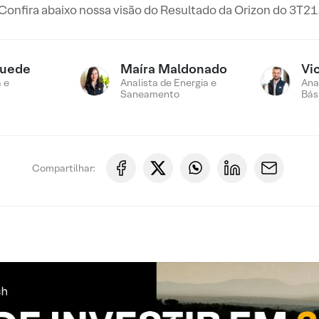
Confira abaixo nossa visão do Resultado da Orizon do 3T21
Suede
Maíra Maldonado
Vi
 e
Analista de Energia e
Ana
Saneamento
Bás
Compartilhar: