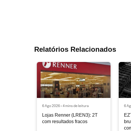
Relatórios Relacionados
6 Ago 2026 • 4 mins de leitura
6 Ag
Lojas Renner (LREN3): 2T
EZ
com resultados fracos
bru
co