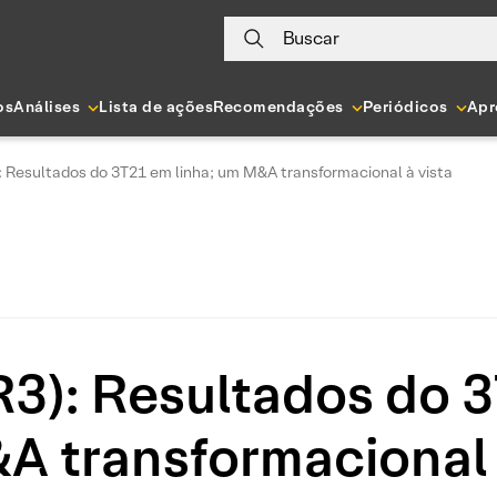
Buscar
os
Análises
Lista de ações
Recomendações
Periódicos
Apr
: Resultados do 3T21 em linha; um M&A transformacional à vista
3): Resultados do 3
 transformacional 