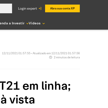
login expert
Abra sua conta XP
enda a Investir
Vídeos
12/11/2021 01:57:55 • Atualizado em 12/11/2021 01:57:56
2 minutos de leitura
T21 em linha;
à vista