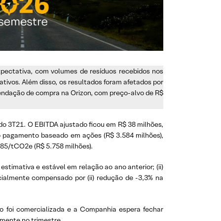
xpectativa, com volumes de resíduos recebidos nos
tivos. Além disso, os resultados foram afetados por
dação de compra na Orizon, com preço-alvo de R$
do 3T21. O EBITDA ajustado ficou em R$ 38 milhões,
 o pagamento baseado em ações (R$ 3.584 milhões),
,85/tCO2e (R$ 5.758 milhões).
timativa e estável em relação ao ano anterior; (ii)
cialmente compensado por (ii) redução de -3,3% na
ão foi comercializada e a Companhia espera fechar
mente no trimestre.