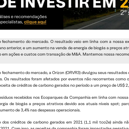
s o fechamento do mercado. O resultado veio em linha com a nossa e
 anterior, e um aumento na venda de energia de biogás a preços atra
o em ações e custos com transação de M&A. Mantemos nossa recomen
 fechamento do mercado, a Orizon (ORVR3) divulgou seus resultados 
es. Os resultados foram afetados por eventos não recorrentes como
eceita de créditos de carbono gerados no período a um preço de US$ 2
resíduos recebidos nos Ecoparques da Companhia em linha com nossa es
ia de biogás a preços atrativos devido aos atuais níveis spot; par
) aumento de 3,4% nas despesas operacionais.
e dos créditos de carbono gerados em 2021 (1,1 mil tco2e) ainda n
 2021. Com isso, as receitas da companhia foram impactadas negativa