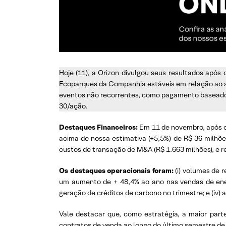
Hoje (11), a Orizon divulgou seus resultados apó
Ecoparques da Companhia estáveis em relação ao ano
eventos não recorrentes, como pagamento basead
30/ação.
Destaques Financeiros:
Em 11 de novembro, após o
acima de nossa estimativa (+5,5%) de R$ 36 milhõ
custos de transação de M&A (R$ 1.663 milhões), e r
Os destaques operacionais foram:
(i) volumes de 
um aumento de + 48,4% ao ano nas vendas de energ
geração de créditos de carbono no trimestre; e (iv
Vale destacar que, como estratégia, a maior part
contratos de venda ao longo do último semestre de