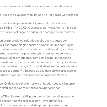
constem a indicação de mais um analista no relatório, o
Analista de Valores Mobiliários e na Política de Conduta dos
s atividades por meio da XP, em conformidade com a
Mobiliários – ANCORD. O assessor de investimento não pode
iente para a realização de qualquer operação no mercado de
lizamos a metodologia de adequação dos produtos por
to. Essa metodologia consiste em atribuir uma pontuação
tos oferecidos pela XP Investimentos, de modo que todos os
ntes de aplicar nos produtos e/ou contratar os serviços
 dos serviços em questão, bem como se há limitações de
o da sua ordem ou, ainda, consultando o risco geral da sua
m limitações em relação à quantidade e/ou volume financeiro
equada ao seu perfil. Em caso de dúvidas sobre o processo de
imáticas e o cenário macroeconômico podem afetar o
empo. Os desempenhos anteriores não são necessariamente
m simulações e os resultados reais poderão ser
 da XP e clientes da XP, podendo também ser divulgado no
évio consentimento expresso da XP Investimentos.
isfeitos com as soluções dadas pela empresa aos seus