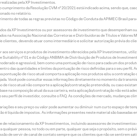
realizadas pela XP Investimentos.
lo cumprimento da Resolução CVM nº 20/2021 está indicado acima, sendo que, caso 
onado no relatório.
imento de todas as regras previstas no Código de Conduta da APIMEC Brasil para o 
ados da XP Investimentos ou por assessores de investimento que desempenham sua
os na Associação Nacional das Corretoras e Distribuidoras de Títulos e Valores 
de clientes, devendo atuar como intermediário e solicitar autorização prévia do cl
idor aos serviços e produtos de investimento oferecidos pela XP Investimentos, uti
 Suitability nº 01 e do Código ANBIMA de Distribuição de Produtos de Investimen
r, moderado e agressivo), bem como uma pontuação de risco para cada um dos produ
ntro das quantidades e limites da pontuação de risco definidas para o seu perfil. A
 sua pontuação de risco atual comporta a aplicação nos produtos e/ou a contratação
jada. Você pode consultar essas informações diretamente no momento da transmissã
ação de risco atual não comporte a aplicação/contratação pretendida, ou caso exista
m base na composição atual da sua carteira, esta aplicação/contratação não está ad
 seu perfil de investidor, consulte o FAQ. As condições de mercado, mudanças cl
 variações e seu preço ou valor pode aumentar ou diminuir num curto espaço de t
 não é líquida de impostos. As informações presentes neste material são baseadas e
rede de relacionamento da XP Investimentos, incluindo assessores de investimentos
ara qualquer pessoa, no todo ou em parte, qualquer que seja o propósito, sem o pr
ssão de servir de canal de contato sempre que os clientes que não se sentirem sat