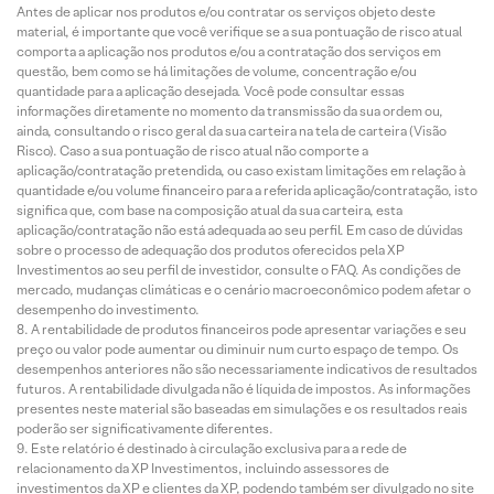
Antes de aplicar nos produtos e/ou contratar os serviços objeto deste
material, é importante que você verifique se a sua pontuação de risco atual
comporta a aplicação nos produtos e/ou a contratação dos serviços em
questão, bem como se há limitações de volume, concentração e/ou
quantidade para a aplicação desejada. Você pode consultar essas
informações diretamente no momento da transmissão da sua ordem ou,
ainda, consultando o risco geral da sua carteira na tela de carteira (Visão
Risco). Caso a sua pontuação de risco atual não comporte a
aplicação/contratação pretendida, ou caso existam limitações em relação à
quantidade e/ou volume financeiro para a referida aplicação/contratação, isto
significa que, com base na composição atual da sua carteira, esta
aplicação/contratação não está adequada ao seu perfil. Em caso de dúvidas
sobre o processo de adequação dos produtos oferecidos pela XP
Investimentos ao seu perfil de investidor, consulte o FAQ. As condições de
mercado, mudanças climáticas e o cenário macroeconômico podem afetar o
desempenho do investimento.
A rentabilidade de produtos financeiros pode apresentar variações e seu
preço ou valor pode aumentar ou diminuir num curto espaço de tempo. Os
desempenhos anteriores não são necessariamente indicativos de resultados
futuros. A rentabilidade divulgada não é líquida de impostos. As informações
presentes neste material são baseadas em simulações e os resultados reais
poderão ser significativamente diferentes.
Este relatório é destinado à circulação exclusiva para a rede de
relacionamento da XP Investimentos, incluindo assessores de
investimentos da XP e clientes da XP, podendo também ser divulgado no site