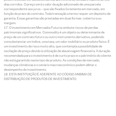
dias corridos. O preço será o valor da ação adicionado de uma parcela
correspondente aos juros – que são fixados livremente em mercado, em
função do prazo do contrato. Toda transação a termo requer um depósito de
garantia. Essas garantias são prestadas em duas formas: cobertura ou
margem.
O investimento em Mercados Futuros embute riscos de perdas
patrimoniais significativos. Commodity é um objeto ou determinante de
preço de um contrato futuro ou outro instrumento derivativo, podendo
consubstanciar um índice, uma taxa, um valor mobiliário ou produto físico. É
um investimento de risco muito alto, que contempla a possibilidade de
oscilação de preço devido à utilização de alavancagem financeira. A duração
recomendada para o investimento é de curto prazo e o patrimônio do cliente
não está garantido neste tipo de produto. As condições de mercado,
mudanças climáticas e o cenário macroeconômico podem afetar o
desempenho do investimento.
ESTA INSTITUIÇÃO É ADERENTE AO CÓDIGO ANBIMA DE
DISTRIBUIÇÃO DE PRODUTOS DE INVESTIMENTO.