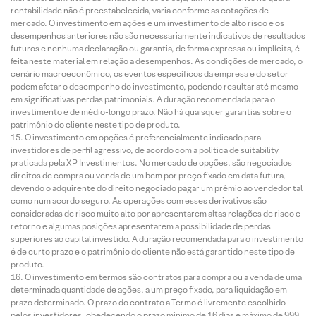
rentabilidade não é preestabelecida, varia conforme as cotações de
mercado. O investimento em ações é um investimento de alto risco e os
desempenhos anteriores não são necessariamente indicativos de resultados
futuros e nenhuma declaração ou garantia, de forma expressa ou implícita, é
feita neste material em relação a desempenhos. As condições de mercado, o
cenário macroeconômico, os eventos específicos da empresa e do setor
podem afetar o desempenho do investimento, podendo resultar até mesmo
em significativas perdas patrimoniais. A duração recomendada para o
investimento é de médio-longo prazo. Não há quaisquer garantias sobre o
patrimônio do cliente neste tipo de produto.
O investimento em opções é preferencialmente indicado para
investidores de perfil agressivo, de acordo com a política de suitability
praticada pela XP Investimentos. No mercado de opções, são negociados
direitos de compra ou venda de um bem por preço fixado em data futura,
devendo o adquirente do direito negociado pagar um prêmio ao vendedor tal
como num acordo seguro. As operações com esses derivativos são
consideradas de risco muito alto por apresentarem altas relações de risco e
retorno e algumas posições apresentarem a possibilidade de perdas
superiores ao capital investido. A duração recomendada para o investimento
é de curto prazo e o patrimônio do cliente não está garantido neste tipo de
produto.
O investimento em termos são contratos para compra ou a venda de uma
determinada quantidade de ações, a um preço fixado, para liquidação em
prazo determinado. O prazo do contrato a Termo é livremente escolhido
pelos investidores, obedecendo o prazo mínimo de 16 dias e máximo de 999