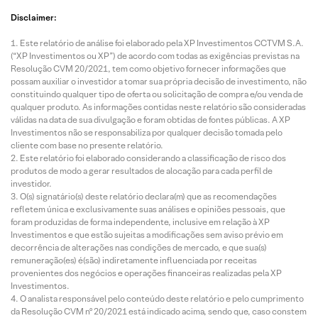
Disclaimer:
Este relatório de análise foi elaborado pela XP Investimentos CCTVM S.A.
(“XP Investimentos ou XP”) de acordo com todas as exigências previstas na
Resolução CVM 20/2021, tem como objetivo fornecer informações que
possam auxiliar o investidor a tomar sua própria decisão de investimento, não
constituindo qualquer tipo de oferta ou solicitação de compra e/ou venda de
qualquer produto. As informações contidas neste relatório são consideradas
válidas na data de sua divulgação e foram obtidas de fontes públicas. A XP
Investimentos não se responsabiliza por qualquer decisão tomada pelo
cliente com base no presente relatório.
Este relatório foi elaborado considerando a classificação de risco dos
produtos de modo a gerar resultados de alocação para cada perfil de
investidor.
O(s) signatário(s) deste relatório declara(m) que as recomendações
refletem única e exclusivamente suas análises e opiniões pessoais, que
foram produzidas de forma independente, inclusive em relação à XP
Investimentos e que estão sujeitas a modificações sem aviso prévio em
decorrência de alterações nas condições de mercado, e que sua(s)
remuneração(es) é(são) indiretamente influenciada por receitas
provenientes dos negócios e operações financeiras realizadas pela XP
Investimentos.
O analista responsável pelo conteúdo deste relatório e pelo cumprimento
da Resolução CVM nº 20/2021 está indicado acima, sendo que, caso constem