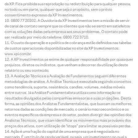
da XP. Fica proibida sua reprodução ou redistribuição para qualquer pessoa,
no todo ou em parte, qualquer que seja o propósito, sem o prévio
consentimento expresso da XP Investimentos.
0800 77 20202. A Ouvidoria da XP Investimentos tem a missão de servir
de canal de contato sempre que os clientes que não se sentirem satisfeitos
com as soluções dadas pela empresa aos seus problemas. O contato pode
ser realizado por meio do telefone: 0800 722 3710.
O custo da operação e a política de cobrança estão definidos nas tabelas
de custos operacionais disponibilizadas no site da XP Investimentos:
www.xpi.com.br.
A XP Investimentos se exime de qualquer responsabilidade por quaisquer
prejuízos, diretos ou indiretos, que venham a decorrer da utilização deste
relatório ou seu conteúdo.
A Avaliação Técnica e a Avaliação de Fundamentos seguem diferentes
metodologias de análise. A Análise Técnica é executada seguindo conceitos
como tendência, suporte, resistência, candles, volumes, médias móveis
entre outros. Já a Análise Fundamentalista utiliza como informação os
resultados divulgados pelas companhias emissoras e suas projeções. Desta
forma, as opiniões dos Analistas Fundamentalistas, que buscam os melhores
retornos dadas as condições de mercado, o cenário macroeconômico e os
eventos específicos da empresa e do setor, podem divergir das opiniões dos
Analistas Técnicos, que visam identificar os movimentos mais prováveis dos
preços dos ativos, com utilização de “stops” para limitar as possíveis perdas.
Ação é uma fração do capital de uma empresa que é negociada no
mercado. É um título de renda variável, ou seja, um investimento no qual a