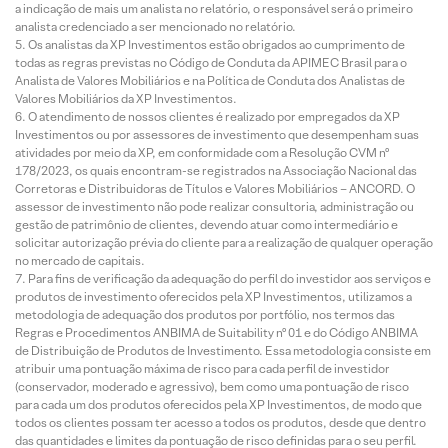
a indicação de mais um analista no relatório, o responsável será o primeiro
analista credenciado a ser mencionado no relatório.
Os analistas da XP Investimentos estão obrigados ao cumprimento de
todas as regras previstas no Código de Conduta da APIMEC Brasil para o
Analista de Valores Mobiliários e na Política de Conduta dos Analistas de
Valores Mobiliários da XP Investimentos.
O atendimento de nossos clientes é realizado por empregados da XP
Investimentos ou por assessores de investimento que desempenham suas
atividades por meio da XP, em conformidade com a Resolução CVM nº
178/2023, os quais encontram-se registrados na Associação Nacional das
Corretoras e Distribuidoras de Títulos e Valores Mobiliários – ANCORD. O
assessor de investimento não pode realizar consultoria, administração ou
gestão de patrimônio de clientes, devendo atuar como intermediário e
solicitar autorização prévia do cliente para a realização de qualquer operação
no mercado de capitais.
Para fins de verificação da adequação do perfil do investidor aos serviços e
produtos de investimento oferecidos pela XP Investimentos, utilizamos a
metodologia de adequação dos produtos por portfólio, nos termos das
Regras e Procedimentos ANBIMA de Suitability nº 01 e do Código ANBIMA
de Distribuição de Produtos de Investimento. Essa metodologia consiste em
atribuir uma pontuação máxima de risco para cada perfil de investidor
(conservador, moderado e agressivo), bem como uma pontuação de risco
para cada um dos produtos oferecidos pela XP Investimentos, de modo que
todos os clientes possam ter acesso a todos os produtos, desde que dentro
das quantidades e limites da pontuação de risco definidas para o seu perfil.