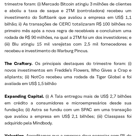
trimestre foram: (i) Mercado Bitcoin atingiu 3 milhões de clientes
e aboliu a taxa de saque e 2TM (controladora) recebeu um
investimento do Softbank que avaliou a empresa em US$ 1,1
bilhão; ii) As transações de CERC totalizaram R$ 100 bilhões no
primeiro mês após a nova regra de recebíveis e concluíram uma
rodada de R$ 90 milhões, na qual a 2TM foi um dos investidores; e
(iii) Blu atingiu 15 mil varejistas com 2,5 mil fornecedores e
recebeu e investimento do Warburg Pincus.
The Craftory.
Os principais destaques do trimestre foram: (i)
novos investimentos em Freddie’s Flowers, Who Gives a Crap e
allplants; (ii) NotCo recebeu uma rodada da Tiger Global e foi
avaliada em US$ 1,5 bilhão
Expanding Capital.
(i) A Tala entregou mais de US$ 2,7 bilhões
em crédito a consumidores e microempresários desde sua
fundação; (ii) Astra se fundiu com um SPAC em uma transação
que avaliou a empresa em US$ 2,1 bilhões; (iii) Classpass foi
adquirido pela Mindbody.
Valuation.
Acreditamos que a empresa deva negociar com 0% de