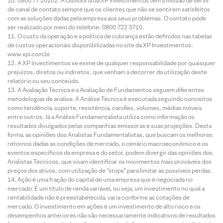
0800 77 20202. A Ouvidoria da XP Investimentos tem a missão de servir
de canal de contato sempre que os clientes que não se sentirem satisfeitos
com as soluções dadas pela empresa aos seus problemas. O contato pode
ser realizado por meio do telefone: 0800 722 3710.
O custo da operação e a política de cobrança estão definidos nas tabelas
de custos operacionais disponibilizadas no site da XP Investimentos:
www.xpi.com.br.
A XP Investimentos se exime de qualquer responsabilidade por quaisquer
prejuízos, diretos ou indiretos, que venham a decorrer da utilização deste
relatório ou seu conteúdo.
A Avaliação Técnica e a Avaliação de Fundamentos seguem diferentes
metodologias de análise. A Análise Técnica é executada seguindo conceitos
como tendência, suporte, resistência, candles, volumes, médias móveis
entre outros. Já a Análise Fundamentalista utiliza como informação os
resultados divulgados pelas companhias emissoras e suas projeções. Desta
forma, as opiniões dos Analistas Fundamentalistas, que buscam os melhores
retornos dadas as condições de mercado, o cenário macroeconômico e os
eventos específicos da empresa e do setor, podem divergir das opiniões dos
Analistas Técnicos, que visam identificar os movimentos mais prováveis dos
preços dos ativos, com utilização de “stops” para limitar as possíveis perdas.
Ação é uma fração do capital de uma empresa que é negociada no
mercado. É um título de renda variável, ou seja, um investimento no qual a
rentabilidade não é preestabelecida, varia conforme as cotações de
mercado. O investimento em ações é um investimento de alto risco e os
desempenhos anteriores não são necessariamente indicativos de resultados