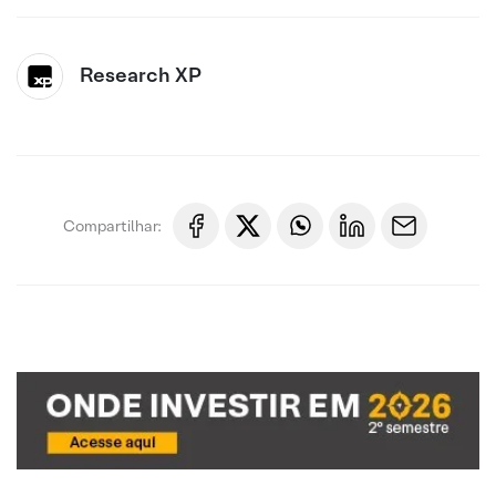
Research XP
Compartilhar: