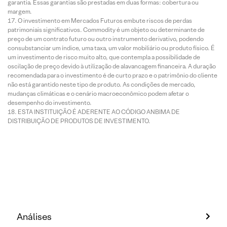
garantia. Essas garantias são prestadas em duas formas: cobertura ou
margem.
O investimento em Mercados Futuros embute riscos de perdas
patrimoniais significativos. Commodity é um objeto ou determinante de
preço de um contrato futuro ou outro instrumento derivativo, podendo
consubstanciar um índice, uma taxa, um valor mobiliário ou produto físico. É
um investimento de risco muito alto, que contempla a possibilidade de
oscilação de preço devido à utilização de alavancagem financeira. A duração
recomendada para o investimento é de curto prazo e o patrimônio do cliente
não está garantido neste tipo de produto. As condições de mercado,
mudanças climáticas e o cenário macroeconômico podem afetar o
desempenho do investimento.
ESTA INSTITUIÇÃO É ADERENTE AO CÓDIGO ANBIMA DE
DISTRIBUIÇÃO DE PRODUTOS DE INVESTIMENTO.
Análises