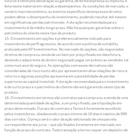
futuros e nenhuma declaração ou garantia, de forma expressa ou implícita, é
feita neste material em relação a desempenhos. As condições de mercado, o
cenário macroeconômico, os eventos específicos da empresa e do setor
podem afetar o desempenho do investimento, podendo resultar até mesmo
em significativas perdas patrimoniais. A duração recomendada para o
investimento é de médio-longo prazo. Não há quaisquer garantias sobre o
patrimônio do cliente neste tipo de produto.
O investimento em opções é preferencialmente indicado para
investidores de perfil agressivo, de acordo com a política de suitability
praticada pela XP Investimentos. No mercado de opções, são negociados
direitos de compra ou venda de um bem por preço fixado em data futura,
devendo o adquirente do direito negociado pagar um prêmio ao vendedor tal
como num acordo seguro. As operações com esses derivativos são
consideradas de risco muito alto por apresentarem altas relações de risco e
retorno e algumas posições apresentarem a possibilidade de perdas
superiores ao capital investido. A duração recomendada para o investimento
é de curto prazo e o patrimônio do cliente não está garantido neste tipo de
produto.
O investimento em termos são contratos para compra ou a venda de uma
determinada quantidade de ações, a um preço fixado, para liquidação em
prazo determinado. O prazo do contrato a Termo é livremente escolhido
pelos investidores, obedecendo o prazo mínimo de 16 dias e máximo de 999
dias corridos. O preço será o valor da ação adicionado de uma parcela
correspondente aos juros – que são fixados livremente em mercado, em
função do prazo do contrato. Toda transação a termo requer um depósito de