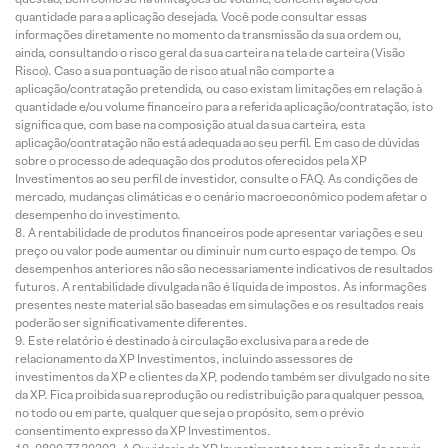
quantidade para a aplicação desejada. Você pode consultar essas
informações diretamente no momento da transmissão da sua ordem ou,
ainda, consultando o risco geral da sua carteira na tela de carteira (Visão
Risco). Caso a sua pontuação de risco atual não comporte a
aplicação/contratação pretendida, ou caso existam limitações em relação à
quantidade e/ou volume financeiro para a referida aplicação/contratação, isto
significa que, com base na composição atual da sua carteira, esta
aplicação/contratação não está adequada ao seu perfil. Em caso de dúvidas
sobre o processo de adequação dos produtos oferecidos pela XP
Investimentos ao seu perfil de investidor, consulte o FAQ. As condições de
mercado, mudanças climáticas e o cenário macroeconômico podem afetar o
desempenho do investimento.
A rentabilidade de produtos financeiros pode apresentar variações e seu
preço ou valor pode aumentar ou diminuir num curto espaço de tempo. Os
desempenhos anteriores não são necessariamente indicativos de resultados
futuros. A rentabilidade divulgada não é líquida de impostos. As informações
presentes neste material são baseadas em simulações e os resultados reais
poderão ser significativamente diferentes.
Este relatório é destinado à circulação exclusiva para a rede de
relacionamento da XP Investimentos, incluindo assessores de
investimentos da XP e clientes da XP, podendo também ser divulgado no site
da XP. Fica proibida sua reprodução ou redistribuição para qualquer pessoa,
no todo ou em parte, qualquer que seja o propósito, sem o prévio
consentimento expresso da XP Investimentos.