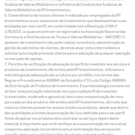
Analista de Valores Mobiliários e na Política de Conduta dos Analistas de
Valores Mobiliários da XP Investimentos.
O atendimento de nossos clientes é realizado por empregados da XP
Investimentos ou por assessores de investimento que desempenham suas
atividades por meio da XP, em conformidade com a Resolução CVM nº
178/2023, os quais encontram-se registrados na Associação Nacional das
Corretoras e Distribuidoras de Títulos e Valores Mobiliários – ANCORD. O
assessor de investimento não pode realizar consultoria, administração ou
gestão de patrimônio de clientes, devendo atuar como intermediário e
solicitar autorização prévia do cliente para a realização de qualquer operação
no mercado de capitais.
Para fins de verificação da adequação do perfil do investidor aos serviços e
produtos de investimento oferecidos pela XP Investimentos, utilizamos a
metodologia de adequação dos produtos por portfólio, nos termos das
Regras e Procedimentos ANBIMA de Suitability nº 01 e do Código ANBIMA
de Distribuição de Produtos de Investimento. Essa metodologia consiste em
atribuir uma pontuação máxima de risco para cada perfil de investidor
(conservador, moderado e agressivo), bem como uma pontuação de risco
para cada um dos produtos oferecidos pela XP Investimentos, de modo que
todos os clientes possam ter acesso a todos os produtos, desde que dentro
das quantidades e limites da pontuação de risco definidas para o seu perfil.
Antes de aplicar nos produtos e/ou contratar os serviços objeto deste
material, é importante que você verifique se a sua pontuação de risco atual
comporta a aplicação nos produtos e/ou a contratação dos serviços em
questão, bem como se há limitações de volume, concentração e/ou