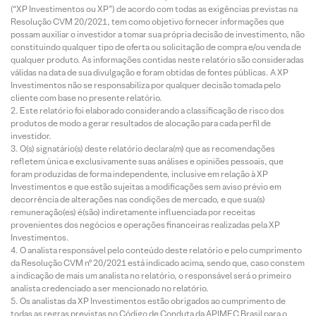
(“XP Investimentos ou XP”) de acordo com todas as exigências previstas na
Resolução CVM 20/2021, tem como objetivo fornecer informações que
possam auxiliar o investidor a tomar sua própria decisão de investimento, não
constituindo qualquer tipo de oferta ou solicitação de compra e/ou venda de
qualquer produto. As informações contidas neste relatório são consideradas
válidas na data de sua divulgação e foram obtidas de fontes públicas. A XP
Investimentos não se responsabiliza por qualquer decisão tomada pelo
cliente com base no presente relatório.
Este relatório foi elaborado considerando a classificação de risco dos
produtos de modo a gerar resultados de alocação para cada perfil de
investidor.
O(s) signatário(s) deste relatório declara(m) que as recomendações
refletem única e exclusivamente suas análises e opiniões pessoais, que
foram produzidas de forma independente, inclusive em relação à XP
Investimentos e que estão sujeitas a modificações sem aviso prévio em
decorrência de alterações nas condições de mercado, e que sua(s)
remuneração(es) é(são) indiretamente influenciada por receitas
provenientes dos negócios e operações financeiras realizadas pela XP
Investimentos.
O analista responsável pelo conteúdo deste relatório e pelo cumprimento
da Resolução CVM nº 20/2021 está indicado acima, sendo que, caso constem
a indicação de mais um analista no relatório, o responsável será o primeiro
analista credenciado a ser mencionado no relatório.
Os analistas da XP Investimentos estão obrigados ao cumprimento de
todas as regras previstas no Código de Conduta da APIMEC Brasil para o