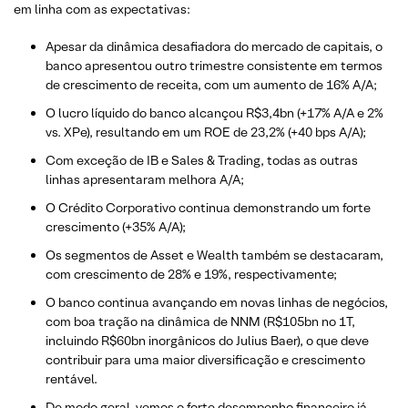
em linha com as expectativas:
Apesar da dinâmica desafiadora do mercado de capitais, o
banco apresentou outro trimestre consistente em termos
de crescimento de receita, com um aumento de 16% A/A;
O lucro líquido do banco alcançou R$3,4bn (+17% A/A e 2%
vs. XPe), resultando em um ROE de 23,2% (+40 bps A/A);
Com exceção de IB e Sales & Trading, todas as outras
linhas apresentaram melhora A/A;
O Crédito Corporativo continua demonstrando um forte
crescimento (+35% A/A);
Os segmentos de Asset e Wealth também se destacaram,
com crescimento de 28% e 19%, respectivamente;
O banco continua avançando em novas linhas de negócios,
com boa tração na dinâmica de NNM (R$105bn no 1T,
incluindo R$60bn inorgânicos do Julius Baer), o que deve
contribuir para uma maior diversificação e crescimento
rentável.
De modo geral, vemos o forte desempenho financeiro já