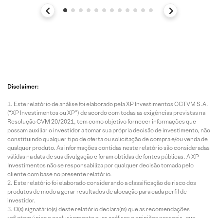
Disclaimer:
Este relatório de análise foi elaborado pela XP Investimentos CCTVM S.A.
(“XP Investimentos ou XP”) de acordo com todas as exigências previstas na
Resolução CVM 20/2021, tem como objetivo fornecer informações que
possam auxiliar o investidor a tomar sua própria decisão de investimento, não
constituindo qualquer tipo de oferta ou solicitação de compra e/ou venda de
qualquer produto. As informações contidas neste relatório são consideradas
válidas na data de sua divulgação e foram obtidas de fontes públicas. A XP
Investimentos não se responsabiliza por qualquer decisão tomada pelo
cliente com base no presente relatório.
Este relatório foi elaborado considerando a classificação de risco dos
produtos de modo a gerar resultados de alocação para cada perfil de
investidor.
O(s) signatário(s) deste relatório declara(m) que as recomendações
refletem única e exclusivamente suas análises e opiniões pessoais, que