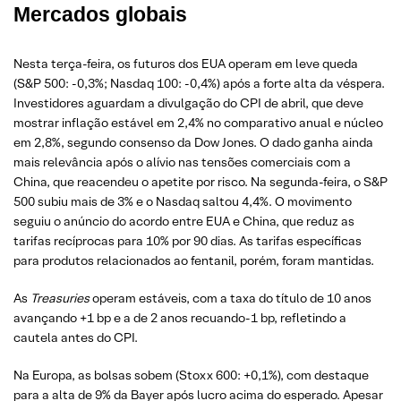
Mercados globais
Nesta terça-feira, os futuros dos EUA operam em leve queda
(S&P 500: -0,3%; Nasdaq 100: -0,4%) após a forte alta da véspera.
Investidores aguardam a divulgação do CPI de abril, que deve
mostrar inflação estável em 2,4% no comparativo anual e núcleo
em 2,8%, segundo consenso da Dow Jones. O dado ganha ainda
mais relevância após o alívio nas tensões comerciais com a
China, que reacendeu o apetite por risco. Na segunda-feira, o S&P
500 subiu mais de 3% e o Nasdaq saltou 4,4%. O movimento
seguiu o anúncio do acordo entre EUA e China, que reduz as
tarifas recíprocas para 10% por 90 dias. As tarifas específicas
para produtos relacionados ao fentanil, porém, foram mantidas.
As
Treasuries
operam estáveis, com a taxa do título de 10 anos
avançando +1 bp e a de 2 anos recuando-1 bp, refletindo a
cautela antes do CPI.
Na Europa, as bolsas sobem (Stoxx 600: +0,1%), com destaque
para a alta de 9% da Bayer após lucro acima do esperado. Apesar