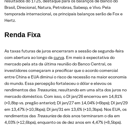
resultados do 1T25, destaque para os balanços de Banco do
Brasil, Direcional, Natura, Petrobras, Sabesp, e Vivo. Pela
temporada internacional, os principais balanços serão de Fox e
Hertz.
Renda Fixa
As taxas futuras de juros encerraram a sessão de segunda-feira
com abertura ao longo da
curva
. Em meio à expectativa do
mercado pela ata da última reunião do Banco Central, os
investidores começaram a precificar que o acordo comercial
entre China e EUA diminui o risco de recessão na maior economia
do mundo. Essa percepção fortaleceu o dólar e elevou os
rendimentos das
Treasuries
, resultando em uma alta dos juros no
mercado doméstico. Com isso, o DI jan/26 encerrou em 14,81%
(+0,8bp vs. pregão anterior); DI jan/27 em 14,04% (+6bps); DI jan/29
em 13,47% (+10,9bps); DI jan/31 em 13,6% (+10,3bps). Nos EUA, os
rendimentos das
Treasuries
de dois anos terminaram o dia em
4,03% (+12,6bps), enquanto os de dez anos em 4,47% (+8,5bps).