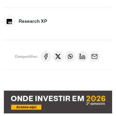
Research XP
Compartilhar: