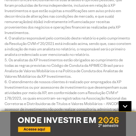
foram produzidas de forma independente, inclusive em relação à XP
Investimentos e que estão sujeitas a modificações sem aviso prévio em
decorrência de alterações nas condições de mercado, e que sua(s)
remuneração(es) é(são) indiretamente influenciada por receitas
provenientes dos negócios e operações financeiras realizadas pela XP
Investimentos.
O analista responsável pelo conteúdo deste relatório e pelo cumprimento
da Resolução CVM nº 20/2021 está indicado acima, sendo que, caso constem
a indicação de mais um analista no relatório, o responsável será o primeiro
analista credenciado a ser mencionado no relatório.
Os analistas da XP Investimentos estão obrigados ao cumprimento de
todas as regras previstas no Código de Conduta da APIMEC Brasil para o
Analista de Valores Mobiliários e na Política de Conduta dos Analistas de
Valores Mobiliários da XP Investimentos.
O atendimento de nossos clientes é realizado por empregados da XP
Investimentos ou por assessores de investimento que desempenham suas
atividades por meio da XP, em conformidade com a Resolução CVM nº
178/2023, os quais encontram-se registrados na Associação Nacional das
Corretoras e Distribuidoras de Títulos e Valores Mobiliários – ANCORD. O
assessor de investimento não pode realizar consultoria, administração ou
gestão de patrimônio de clientes, devendo atuar como intermediário e
solicitar autorização prévia do cliente para a realização de qualquer operação
no mercado de capitais.
Para fins de verificação da adequação do perfil do investidor aos serviços e