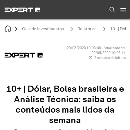
Guia de Investimentos
Relatórios
10+ | Dóla
29/05/2020 10:06:09 • Atualizado em
29/05/2020 10:06:11
2 minutos de leitura
10+ | Dólar, Bolsa brasileira e
Análise Técnica: saiba os
conteúdos mais lidos da
semana