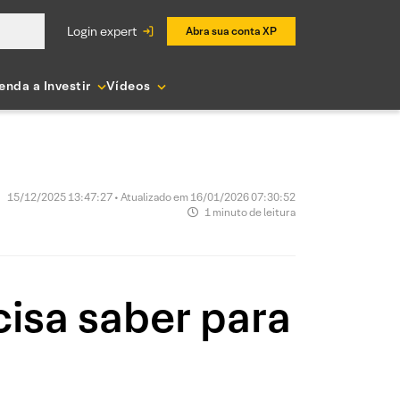
login expert
Abra sua conta XP
enda a Investir
Vídeos
15/12/2025 13:47:27 • Atualizado em 16/01/2026 07:30:52
1 minuto de leitura
cisa saber para