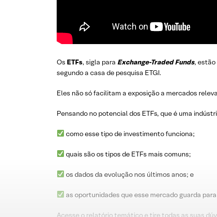
Os
ETFs
, sigla para
Exchange-Traded Funds
, estão
segundo a casa de pesquisa ETGI.
Eles não só facilitam a exposição a mercados relev
Pensando no potencial dos ETFs, que é uma indústr
como esse tipo de investimento funciona;
quais são os tipos de ETFs mais comuns;
os dados da evolução nos últimos anos; e
as oportunidades que esse mercado guarda para qu
Acesse o relatório temático e tire todas as suas dú