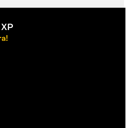
 XP
ra!