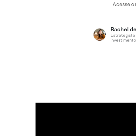
Acesse o r
Rachel de
Estrategista
investimento