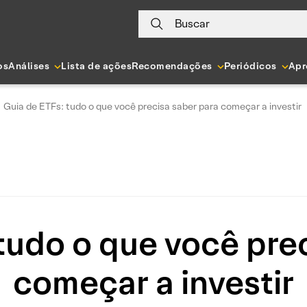
Buscar
os
Análises
Lista de ações
Recomendações
Periódicos
Apr
Guia de ETFs: tudo o que você precisa saber para começar a investir
tudo o que você pre
começar a investir