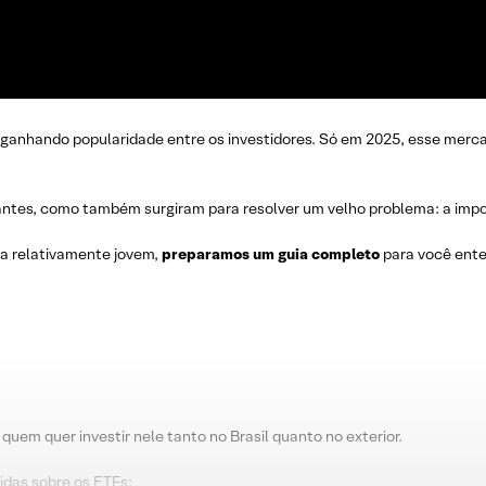
 ganhando popularidade entre os investidores. Só em 2025, esse merca
antes, como também surgiram para resolver um velho problema: a impos
ia relativamente jovem,
preparamos um guia completo
para você ente
em quer investir nele tanto no Brasil quanto no exterior.
vidas sobre os ETFs: