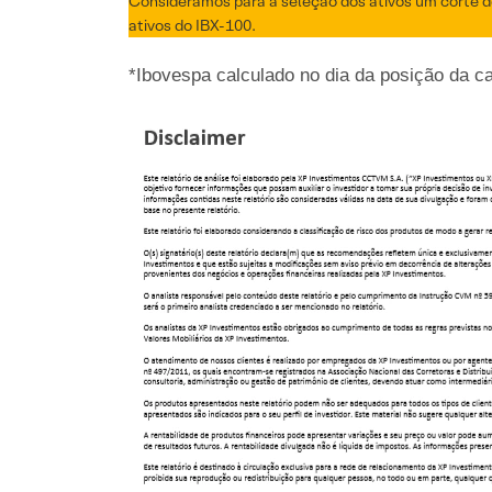
Consideramos para a seleção dos ativos um corte de
ativos do IBX-100.
*Ibovespa calculado no dia da posição da c