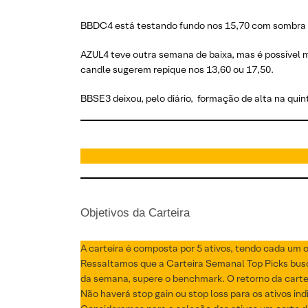
BBDC4 está testando fundo nos 15,70 com sombra inf
AZUL4 teve outra semana de baixa, mas é possível 
candle sugerem repique nos 13,60 ou 17,50.
BBSE3 deixou, pelo diário, formação de alta na qui
Objetivos da Carteira
A carteira é composta por 5 ativos, tendo cada um o
Ressaltamos que a Carteira Semanal Top Picks busca 
da semana, supere o benchmark. O retorno da carte
Não haverá stop gain ou stop loss para os ativos ind