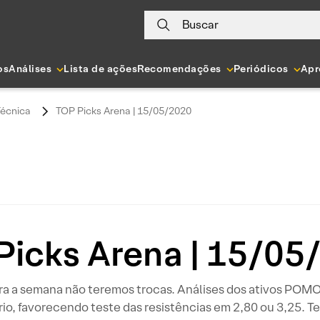
Buscar
os
Análises
Lista de ações
Recomendações
Periódicos
Apr
Técnica
TOP Picks Arena | 15/05/2020
Picks Arena | 15/05
 a semana não teremos trocas. Análises dos ativos POMO4
rio, favorecendo teste das resistências em 2,80 ou 3,25. 