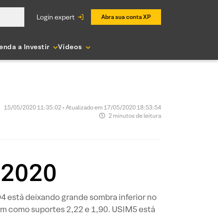
login expert
Abra sua conta XP
enda a Investir
Vídeos
15/05/2020 11:35:02 • Atualizado em 17/05/2020 18:53:54
2 minutos de leitura
/2020
 está deixando grande sombra inferior no
Tem como suportes 2,22 e 1,90. USIM5 está