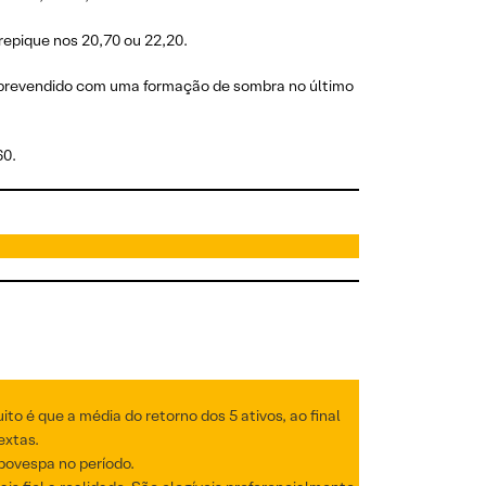
repique nos 20,70 ou 22,20.
sobrevendido com uma formação de sombra no último
60.
o é que a média do retorno dos 5 ativos, ao final
extas.
Ibovespa no período.