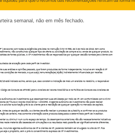
 liquidez para que o retornos das recomendações reflitam da forma mai
arteira semanal, não em mês fechado.