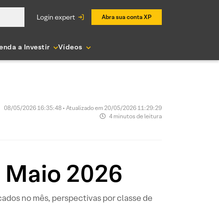
login expert
Abra sua conta XP
enda a Investir
Vídeos
08/05/2026 16:35:48 • Atualizado em 20/05/2026 11:29:29
4 minutos de leitura
| Maio 2026
ados no mês, perspectivas por classe de