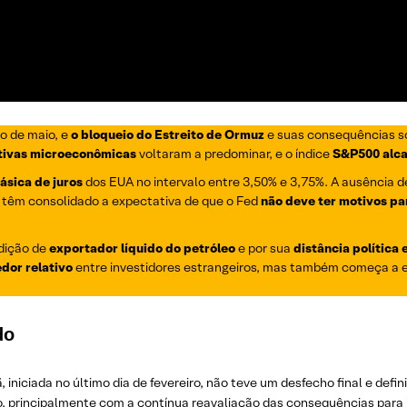
 de maio, e
o bloqueio do Estreito de Ormuz
e suas consequências s
tivas microeconômicas
voltaram a predominar, e o índice
S&P500 alca
sica de juros
dos EUA no intervalo entre 3,50% e 3,75%. A ausência de
rio têm consolidado a expectativa de que o Fed
não deve ter motivos pa
dição de
exportador líquido do petróleo
e por sua
distância política 
dor relativo
entre investidores estrangeiros, mas também começa a 
do
, iniciada no último dia de fevereiro, não teve um desfecho final e defi
 principalmente com a contínua reavaliação das consequências para 