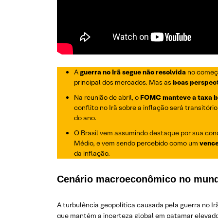
A
guerra no Irã segue não resolvida
no começo
principal dos mercados. Mas as
boas perspec
Na reunião de abril, o
FOMC manteve a taxa bá
conflito no Irã sobre a inflação será transitó
do ano.
O Brasil vem assumindo destaque por sua con
Médio, e vem sendo percebido como um
vence
da inflação.
Cenário macroeconômico no mun
A turbulência geopolítica causada pela guerra no Irã
que mantém a incerteza global em patamar elevado,