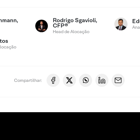
chmann,
Rodrigo Sgavioli,
Ed
CFP®
Ana
Head de Alocação
tos
Alocação
Compartilhar: