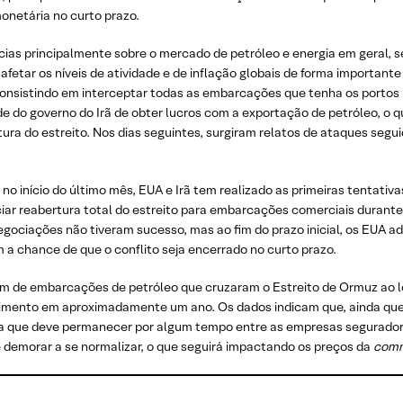
onetária no curto prazo.
ias principalmente sobre o mercado de petróleo e energia em geral, 
afetar os níveis de atividade e de inflação globais de forma important
 consistindo em interceptar todas as embarcações que tenha os portos 
dade do governo do Irã de obter lucros com a exportação de petróleo, o 
ura do estreito. Nos dias seguintes, surgiram relatos de ataques segu
no início do último mês, EUA e Irã tem realizado as primeiras tentativ
iar reabertura total do estreito para embarcações comerciais durante 
gociações não tiveram sucesso, mas ao fim do prazo inicial, os EUA a
a chance de que o conflito seja encerrado no curto prazo.
em de embarcações de petróleo que cruzaram o Estreito de Ormuz ao 
imento em aproximadamente um ano. Os dados indicam que, ainda que o
a que deve permanecer por algum tempo entre as empresas seguradoras
 demorar a se normalizar, o que seguirá impactando os preços da
com