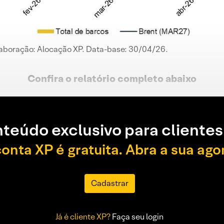
 Elaboração: Alocação XP. Data-base: 30/04/26.
Confira o relatório completo
abaixo
teúdo exclusivo para clientes
conta XP é gratuita. Abra a sua ago
Cadastrar
Já é cliente XP?
Faça seu login