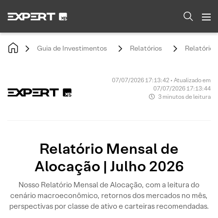
Guia de Investimentos
Relatórios
Relatório 
07/07/2026 17:13:42 • Atualizado em
07/07/2026 17:13:44
3 minutos de leitura
Relatório Mensal de
Alocação | Julho 2026
Nosso Relatório Mensal de Alocação, com a leitura do
cenário macroeconômico, retornos dos mercados no mês,
perspectivas por classe de ativo e carteiras recomendadas.