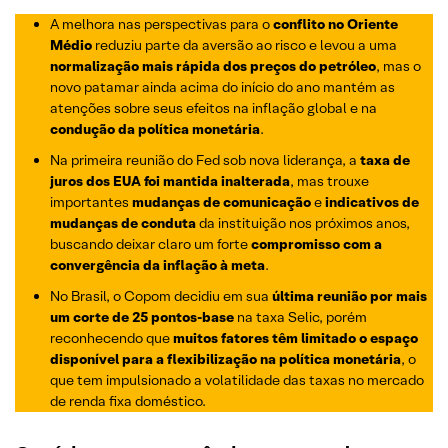
A melhora nas perspectivas para o
conflito no Oriente
Médio
reduziu parte da aversão ao risco e levou a uma
normalização mais rápida dos preços do petróleo
, mas o
novo patamar ainda acima do início do ano mantém as
atenções sobre seus efeitos na inflação global e na
condução da política monetária
.
Na primeira reunião do Fed sob nova liderança, a
taxa de
juros dos EUA foi mantida inalterada
, mas trouxe
importantes
mudanças de comunicação
e
indicativos de
mudanças de conduta
da instituição nos próximos anos,
buscando deixar claro um forte
compromisso com a
convergência da inflação à meta
.
No Brasil, o Copom decidiu em sua
última reunião por mais
um corte de 25 pontos-base
na taxa Selic, porém
reconhecendo que
muitos fatores têm limitado o espaço
disponível para a flexibilização na política monetária
, o
que tem impulsionado a volatilidade das taxas no mercado
de renda fixa doméstico.