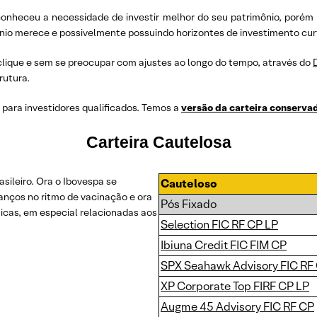
econheceu a necessidade de investir melhor do seu patrimônio, porém
io merece e possivelmente possuindo horizontes de investimento cur
lique e sem se preocupar com ajustes ao longo do tempo, através do
rutura.
 para investidores qualificados. Temos a
versão da carteira conservad
Carteira Cautelosa
sileiro. Ora o Ibovespa se
Cauteloso
vanços no ritmo de vacinação e ora
Pós Fixado
íticas, em especial relacionadas aos
Selection FIC RF CP LP
Ibiuna Credit FIC FIM CP
SPX Seahawk Advisory FIC RF
XP Corporate Top FIRF CP LP
Augme 45 Advisory FIC RF CP