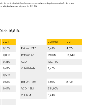
de carência de 6 (seis) meses, a partir da data da primeira emissão de cotas.
da adição da menor alíquota de IR (15%).
DI de 16,51%.
2021
Carteira
CDI
0,15%
Retorno YTD
5,44%
4,57%
0,05%
Retorno Ac
19,83%
16,51%
0,31%
%CDI
120,11%
0,47%
Volatilidade
1,40%
0,55%
0,58%
Ret Últ. 12M
5,69%
2,43%
0,47%
%CDI 12M
234,00%
Vol 12M
0,94%