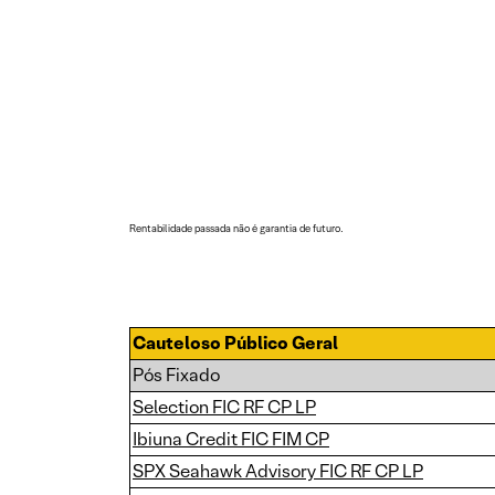
Rentabilidade passada não é garantia de futuro.
Cauteloso Público Geral
Pós Fixado
Selection FIC RF CP LP
Ibiuna Credit FIC FIM CP
SPX Seahawk Advisory FIC RF CP LP