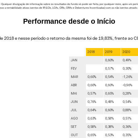
alquer divulgação de informação sobre os resultados do fundo só pode ser feita, por qualquer meio, após um período 
mos a rentabilidade ativos isentos de IR (LCIs, LCAs, CRIs, CRAs e Debentures Incentivadas) com os não isentos através 
Performance desde o Início
e 2018 e nesse período o retorno da mesma foi de 19,83%, frente ao C
2018
2019
2020
JAN
0,60%
0,49%
FEV
0,57%
0,30%
MAR
0,60%
0,54%
-1,26%
ABR
0,60%
0,60%
-0,96%
MAI
0,57%
0,65%
0,28%
JUN
0,76%
0,48%
0,54%
JUL
0,64%
0,60%
0,88%
AGO
0,63%
0,58%
0,51%
SET
0,58%
0,38%
0,36%
OUT
0,65%
0,53%
0,35%