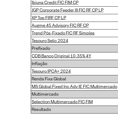
Ibiuna Credit FIC FIM CP
JGP Corporate Feeder III FIC RF CP LP
XP Top FIRF CP LP
Augme 45 Advisory FIC RF CP
Trend Pós-Fixado FIC RF Simples
Tesouro Selic 2024
Prefixado
CDB Banco Original 10.35% 4Y
Inflação
Tesouro IPCA+ 2024
Renda Fixa Global
MS Global Fixed Inc Adv IE FIC Multimercado
Multimercado
Selection Multimercado FIC FIM
Resultado