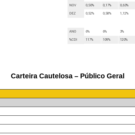
NOV
0,50%
0,17%
0,63%
DEZ
0,52%
0,58%
1,12%
ANO
6%
6%
3%
%CDI
117%
109%
120%
Carteira Cautelosa
– Público Geral