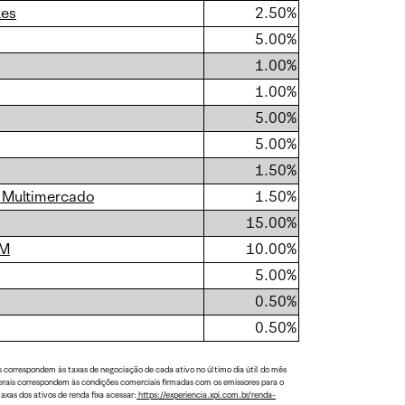
les
2.50%
5.00%
1.00%
1.00%
5.00%
5.00%
1.50%
C Multimercado
1.50%
15.00%
IM
10.00%
5.00%
0.50%
0.50%
s correspondem às taxas de negociação de cada ativo no último dia útil do mês
aterais correspondem às condições comerciais firmadas com os emissores para o
axas dos ativos de renda fixa acessar:
https://experiencia.xpi.com.br/renda-