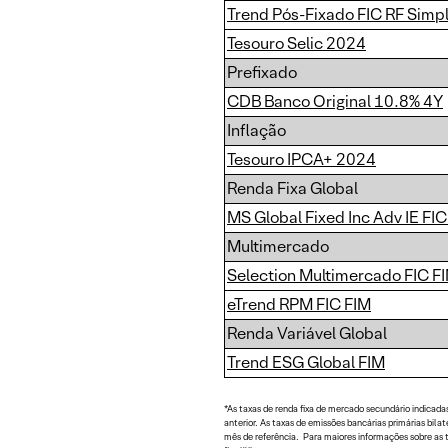
Trend Pós-Fixado FIC RF Simp
Tesouro Selic 2024
Prefixado
CDB Banco Original 10.8% 4Y
Inflação
Tesouro IPCA+ 2024
Renda Fixa Global
MS Global Fixed Inc Adv IE FI
Multimercado
Selection Multimercado FIC F
eTrend RPM FIC FIM
Renda Variável Global
Trend ESG Global FIM
*As taxas de renda fixa de mercado secundário indicada
anterior. As taxas de emissões bancárias primárias bil
mês de referência. Para maiores informações sobre as t