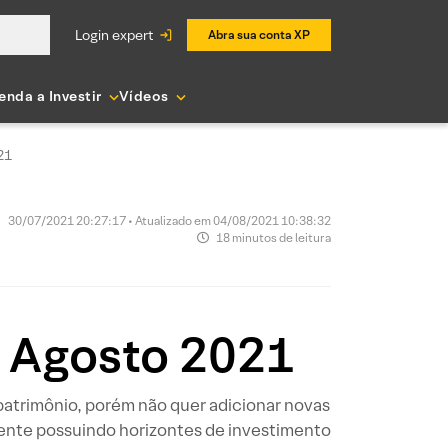
login expert
Abra sua conta XP
enda a Investir
Vídeos
21
30/07/2021 20:27:17 • Atualizado em 04/08/2021 10:38:32
18 minutos de leitura
– Agosto 2021
patrimônio, porém não quer adicionar novas
ente possuindo horizontes de investimento