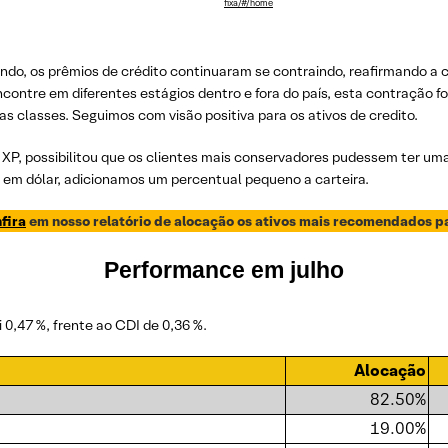
fixa/#/home
undo, os prêmios de crédito continuaram se contraindo, reafirmando 
ontre em diferentes estágios dentro e fora do país, esta contração fo
s classes. Seguimos com visão positiva para os ativos de credito.
da XP, possibilitou que os clientes mais conservadores pudessem ter um
 em dólar, adicionamos um percentual pequeno a carteira.
fira
em nosso relatório de alocação os ativos mais recomendados para
Performance em
julho
 0,47 %, frente ao CDI de 0,36 %.
Alocação
82.50%
19.00%