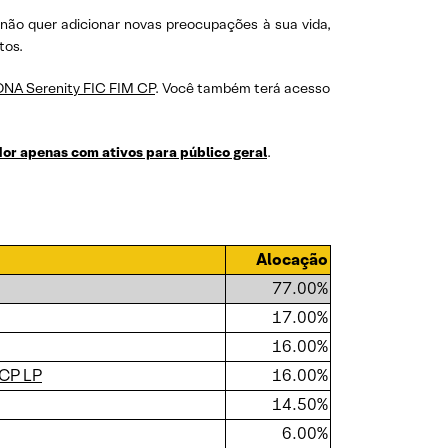
 não quer adicionar novas preocupações à sua vida,
tos.
DNA Serenity FIC FIM CP
. Você também terá acesso
or apenas com ativos para público geral
.
Alocação
77.00%
17.00%
16.00%
 CP LP
16.00%
14.50%
6.00%