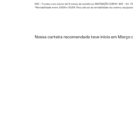
N/D – Fundos com menos de 6 meses de existência: INSTRUÇÃO CVM N.º 409 – Art. 75: Qu
*Rentabilidade entre 19/09 e 30/09. Para cálculo da rentabilidade da carteira, equipara
Nossa carteira recomendada teve início em Março d