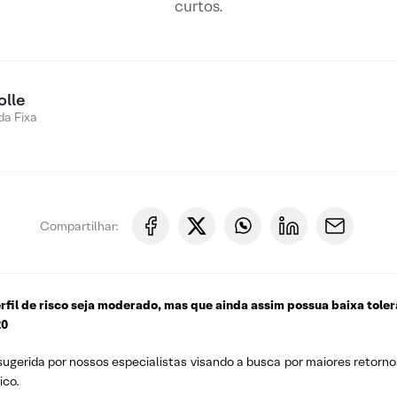
curtos.
olle
a Fixa
Compartilhar:
perfil de risco seja moderado, mas que ainda assim possua baixa tole
20
gerida por nossos especialistas visando a busca por maiores retorno
ico.