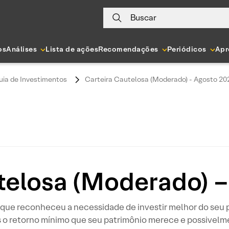
Buscar
os
Análises
Lista de ações
Recomendações
Periódicos
Apr
uia de Investimentos
Carteira Cautelosa (Moderado) - Agosto 20
telosa (Moderado) 
or que reconheceu a necessidade de investir melhor do seu 
 o retorno mínimo que seu patrimônio merece e possivelm