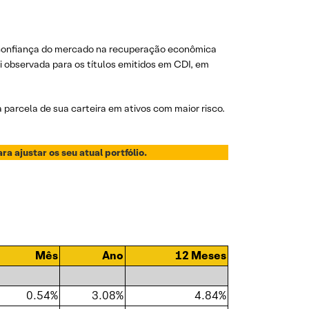
a confiança do mercado na recuperação econômica
i observada para os títulos emitidos em CDI, em
a parcela de sua carteira em ativos com maior risco.
 ajustar os seu atual portfólio.
Mês
Ano
12 Meses
0.54%
3.08%
4.84%