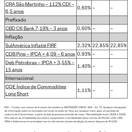
CRA São Martinho – 112% CDI –
0,60%
–
–
6,5 anos
Prefixado
CBD C6 Bank 7,19% – 3 anos
0,60%
–
–
Inflação
SulAmérica Inflatié FIRF
2,32%
22,85%
22,85%
CDB Pine – IPCA + 4,09 – 6 anos
0,93%
–
–
Deb Petrobras – IPCA + 3,55% –
1,40%
–
–
15 anos
Internacional
COE Índice de Commodities
1,11%
–
–
Long Short
N/D – Fundos com menos de 6 meses de existência: INSTRUÇÃO CVM N.º 409 – Art. 75: Qualquer divulgação
de informação sobre os resultados do fundo só pode ser feita, por qualquer meio, após um período de
carência de 6 (seis) meses, a partir da data da primeira emissão de cotas. *Rentabilidade entre 19/09 e 30/09.
Para cálculo da rentabilidade da carteira, equiparamos a rentabilidade ativos isentos de IR (LCIs, LCAs, CRIs,
CRAs e Debentures Incentivadas) com os não isentos através da adição da menor alíquota de IR (15%).