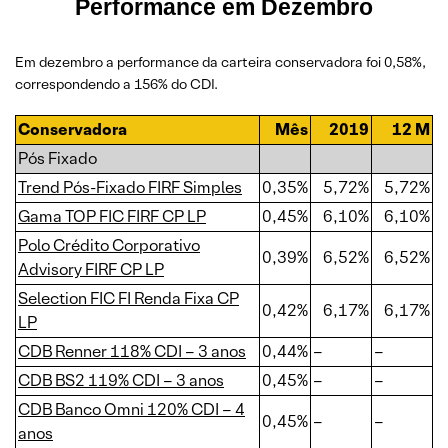
Performance em Dezembro
Em dezembro a performance da carteira conservadora foi 0,58%,
correspondendo a 156% do CDI.
Conservadora
Mês
2019
12 M
Pós Fixado
Trend Pós-Fixado FIRF Simples
0,35%
5,72%
5,72%
Gama TOP FIC FIRF CP LP
0,45%
6,10%
6,10%
Polo Crédito Corporativo
0,39%
6,52%
6,52%
Advisory FIRF CP LP
Selection FIC FI Renda Fixa CP
0,42%
6,17%
6,17%
LP
CDB Renner 118% CDI – 3 anos
0,44%
–
–
CDB BS2 119% CDI – 3 anos
0,45%
–
–
CDB Banco Omni 120% CDI – 4
0,45%
–
–
anos