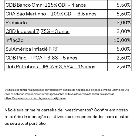
CDB Banco Omni 125% CDI – 4 anos
5,50%
CRA São Martinho – 109% CDI – 6,5 anos
5,50%
Prefixado
3,00%
CBD Indusval 7,75% – 3 anos
3,00%
Inflação
10,00%
SulAmérica Inflatié FIRF
5,00%
CDB Pine – IPCA + 3,83 – 5 anos
2,50%
Deb Petrobras – IPCA + 3,55% – 15 anos
2,50%
*As taxas de renda fixa indicadas correspondem às taxa de negociação de cada ativo no último dia útil
do mês anterior. Para maiores informações sobre as taxas dos ativos de renda fixa acessar:
https://experiencia.xpi.com.br/renda-fixa/#/home
Não é sua primeira carteira de investimentos?
Confira
em nosso
relatório de alocação os ativos mais recomendados para ajustar
os seu atual portfólio.