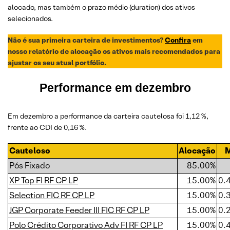
alocado, mas também o prazo médio (duration) dos ativos
selecionados.
Não é sua primeira carteira de investimentos?
Confira
em
nosso relatório de alocação os ativos mais recomendados para
ajustar os seu atual portfólio.
Performance em
dezembro
Em dezembro a performance da carteira cautelosa foi 1,12 %,
frente ao CDI de 0,16 %.
Cauteloso
Alocação
Pós Fixado
85.00%
XP Top FI RF CP LP
15.00%
0.
Selection FIC RF CP LP
15.00%
0.
JGP Corporate Feeder III FIC RF CP LP
15.00%
0.
Polo Crédito Corporativo Adv FI RF CP LP
15.00%
0.