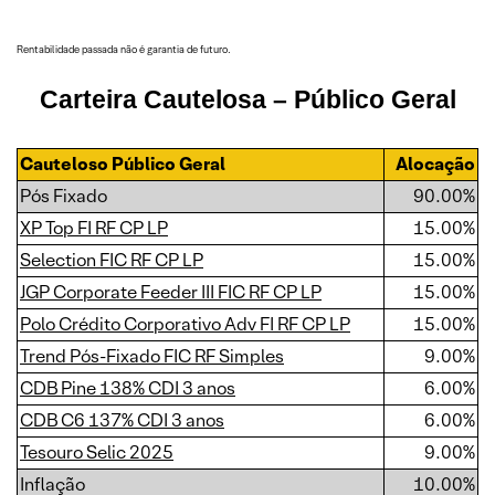
Rentabilidade passada não é garantia de futuro.
Carteira Cautelosa
– Público Geral
Cauteloso Público Geral
Alocação
Pós Fixado
90.00%
XP Top FI RF CP LP
15.00%
Selection FIC RF CP LP
15.00%
JGP Corporate Feeder III FIC RF CP LP
15.00%
Polo Crédito Corporativo Adv FI RF CP LP
15.00%
Trend Pós-Fixado FIC RF Simples
9.00%
CDB Pine 138% CDI 3 anos
6.00%
CDB C6 137% CDI 3 anos
6.00%
Tesouro Selic 2025
9.00%
Inflação
10.00%