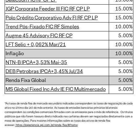
JGP Corporate Feeder III FIC RF CP LP
15.00%
Polo Crédito Corporativo Adv FI RF CP LP
15.00%
Trend Pós-Fixado FIC RF Simples
10.00%
Augme 45 Advisory FIC RF CP
5.00%
LFT Selic + 0,062% Mar/21
10.00%
Inflação
10.00%
NTN-B IPCA+3,53% Mai-35
5.00%
DEB Petrobras IPCA+3,45% Jul/34
5.00%
Renda Fixa Global
5.00%
MS Global Fixed Inc Adv IE FIC Multimercado
5.00%
*As taxas de renda fixa de mercado secundário indicadas correspondem às taxas de negociação de cada
ativo no último dia útil do mês anterior. As taxas de emissões bancárias primárias bilaterais
correspondem às condições comerciais firmadas com os emissores para o mês de referência. Os títulos
públicos que não forem tesouro direto indicado nas carteiras devem ser negociados diretamente com a
mesa de operações; Para maiores informações sobre as taxas dos ativos de renda fixa
acessar:
https://experiencia.xpi.com.br/renda-fixa/#/home