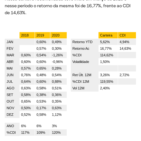
nesse período o retorno da mesma foi de 16,77%, frente ao CDI
de 14,63%.
2018
2019
2020
Carteira
CDI
JAN
0,60%
0,49%
Retorno YTD
5,62%
4,94%
FEV
0,57%
0,30%
Retorno Ac
16,77%
14,63%
MAR
0,60%
0,54%
-1,26%
%CDI
114,62%
ABR
0,60%
0,60%
-0,96%
Volatilidade
1,50%
MAI
0,57%
0,65%
0,28%
JUN
0,76%
0,48%
0,54%
Ret Últ. 12M
3,26%
2,72%
JUL
0,64%
0,60%
0,88%
%CDI 12M
119,55%
AGO
0,63%
0,58%
0,51%
Vol 12M
2,40%
SET
0,58%
0,38%
0,36%
OUT
0,65%
0,53%
0,35%
NOV
0,50%
0,17%
0,63%
DEZ
0,52%
0,58%
1,12%
ANO
6%
6%
3%
%CDI
117%
109%
120%