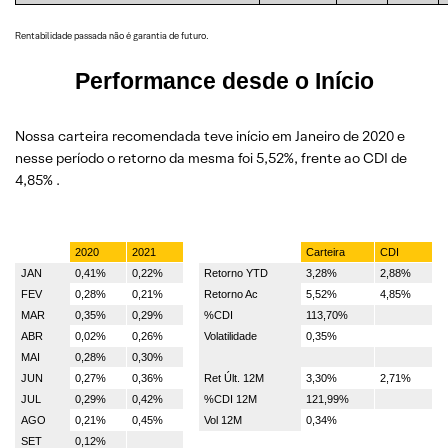
Rentabilidade passada não é garantia de futuro.
Performance desde o Início
Nossa carteira recomendada teve início em Janeiro de 2020 e
nesse período o retorno da mesma foi 5,52%, frente ao CDI de
4,85% .
2020
2021
Carteira
CDI
JAN
0,41%
0,22%
Retorno YTD
3,28%
2,88%
FEV
0,28%
0,21%
Retorno Ac
5,52%
4,85%
MAR
0,35%
0,29%
%CDI
113,70%
ABR
0,02%
0,26%
Volatilidade
0,35%
MAI
0,28%
0,30%
JUN
0,27%
0,36%
Ret Últ. 12M
3,30%
2,71%
JUL
0,29%
0,42%
%CDI 12M
121,99%
AGO
0,21%
0,45%
Vol 12M
0,34%
SET
0,12%