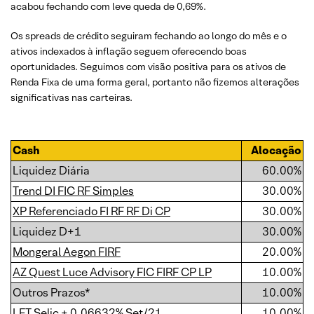
acabou fechando com leve queda de 0,69%.
Os spreads de crédito seguiram fechando ao longo do mês e o
ativos indexados à inflação seguem oferecendo boas
oportunidades. Seguimos com visão positiva para os ativos de
Renda Fixa de uma forma geral, portanto não fizemos alterações
significativas nas carteiras.
Cash
Alocação
Liquidez Diária
60.00%
Trend DI FIC RF Simples
30.00%
XP Referenciado FI RF RF Di CP
30.00%
Liquidez D+1
30.00%
Mongeral Aegon FIRF
20.00%
AZ Quest Luce Advisory FIC FIRF CP LP
10.00%
Outros Prazos*
10.00%
LFT Selic + 0,06632% Set/21
10.00%