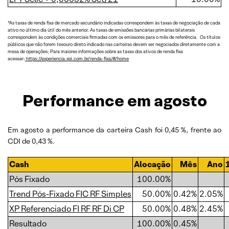
*As taxas de renda fixa de mercado secundário indicadas correspondem às taxas de negociação de cada
ativo no último dia útil do mês anterior. As taxas de emissões bancárias primárias bilaterais
correspondem às condições comerciais firmadas com os emissores para o mês de referência. Os títulos
públicos que não forem tesouro direto indicado nas carteiras devem ser negociados diretamente com a
mesa de operações; Para maiores informações sobre as taxas dos ativos de renda fixa
acessar:
https://experiencia.xpi.com.br/renda-fixa/#/home
Performance em agosto
Em agosto a performance da carteira Cash foi 0,45 %, frente ao
CDI de 0,43 %.
Cash
Alocação
Mês
Ano
Pós Fixado
100.00%
Trend Pós-Fixado FIC RF Simples
50.00%
0.42%
2.05%
XP Referenciado FI RF RF Di CP
50.00%
0.48%
2.45%
Resultado
100.00%
0.45%