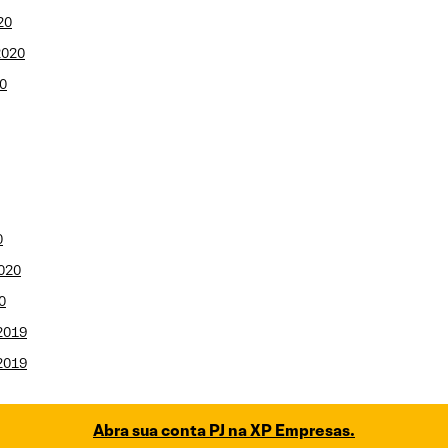
20
2020
0
0
2020
0
2019
2019
Abra sua conta PJ na XP Empresas.