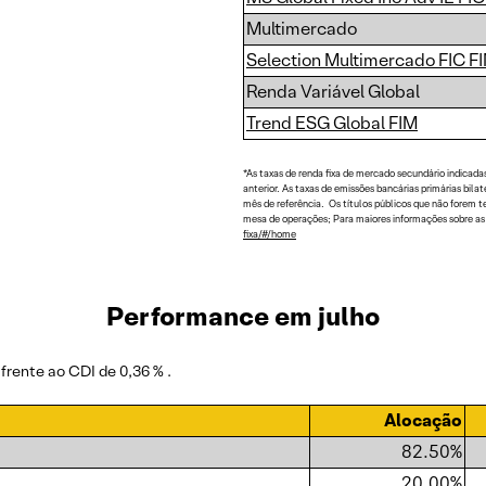
Multimercado
Selection Multimercado FIC F
Renda Variável Global
Trend ESG Global FIM
*As taxas de renda fixa de mercado secundário indicada
anterior. As taxas de emissões bancárias primárias bil
mês de referência. Os títulos públicos que não forem 
mesa de operações; Para maiores informações sobre as t
fixa/#/home
Performance em julho
 frente ao CDI de 0,36 % .
Alocação
82.50%
20.00%