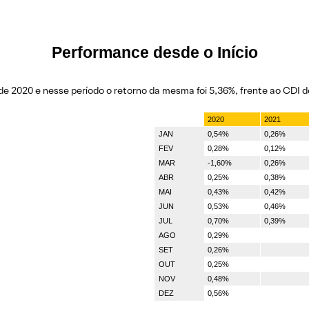
Performance desde o Início
de 2020 e nesse período o retorno da mesma foi 5,36%, frente ao CDI d
2020
2021
JAN
0,54%
0,26%
FEV
0,28%
0,12%
MAR
-1,60%
0,26%
ABR
0,25%
0,38%
MAI
0,43%
0,42%
JUN
0,53%
0,46%
JUL
0,70%
0,39%
AGO
0,29%
SET
0,26%
OUT
0,25%
NOV
0,48%
DEZ
0,56%