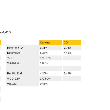
e 4,41%.
Carteira
CDI
Retorno YTD
3,35%
2,76%
Retorno Ac
5,36%
4,41%
%CDI
121,70%
Volatilidade
1,65%
Ret Últ. 12M
4,20%
2,43%
%CDI 12M
172,50%
Vol 12M
0,43%