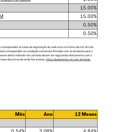
15.00%
IM
15.00%
0.50%
0.50%
s correspondem às taxas de negociação de cada ativo no último dia útil do mês
aterais correspondem às condições comerciais firmadas com os emissores para o
tesouro direto indicado nas carteiras devem ser negociados diretamente com a
axas dos ativos de renda fixa acessar:
https://experiencia.xpi.com.br/renda-
Mês
Ano
12 Meses
0.54%
3.08%
4.84%