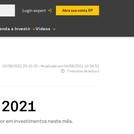
login expert
Abra sua conta XP
enda a Investir
Vídeos
02/08/2021 20:10:32 • Atualizado em 04/08/2021 10:34:52
7 minutos de leitura
 2021
dor em investimentos neste mês.