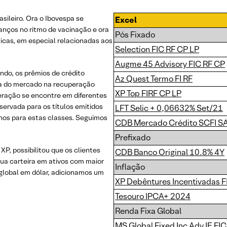
sileiro. Ora o Ibovespa se
Excel
vanços no ritmo de vacinação e ora
Pós Fixado
íticas, em especial relacionadas aos
Selection FIC RF CP LP
Augme 45 Advisory FIC RF CP
ndo, os prêmios de crédito
Az Quest Termo FI RF
ça do mercado na recuperação
XP Top FIRF CP LP
ração se encontre em diferentes
bservada para os títulos emitidos
LFT Selic + 0,06632% Set/21
nos para estas classes. Seguimos
CDB Mercado Crédito SCFI SA
Prefixado
 XP, possibilitou que os clientes
CDB Banco Original 10.8% 4Y
ua carteira em ativos com maior
Inflação
global em dólar, adicionamos um
XP Debêntures Incentivadas F
Tesouro IPCA+ 2024
Renda Fixa Global
MS Global Fixed Inc Adv IE FI