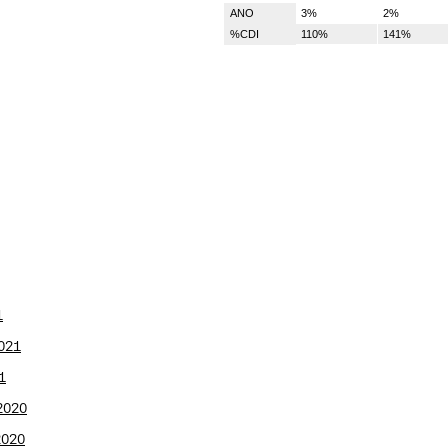
ANO
3%
2%
%CDI
110%
141%
1
2021
1
2020
2020