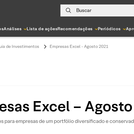
Buscar
os
Análises
Lista de ações
Recomendações
Periódicos
Apr
uia de Investimentos
Empresas Excel - Agosto 2021
esas Excel – Agosto
 para empresas de um portfólio diversificado e conserva