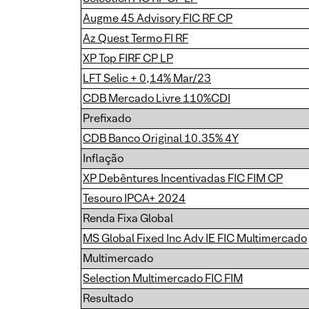
Augme 45 Advisory FIC RF CP
Az Quest Termo FI RF
XP Top FIRF CP LP
LFT Selic + 0,14% Mar/23
CDB Mercado Livre 110%CDI
Prefixado
CDB Banco Original 10.35% 4Y
Inflação
XP Debêntures Incentivadas FIC FIM CP
Tesouro IPCA+ 2024
Renda Fixa Global
MS Global Fixed Inc Adv IE FIC Multimercado
Multimercado
Selection Multimercado FIC FIM
Resultado