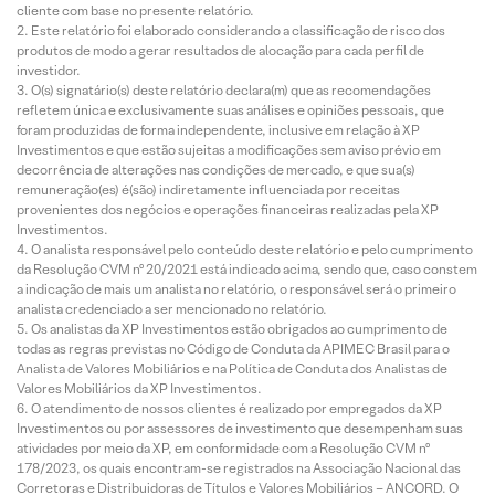
cliente com base no presente relatório.
Este relatório foi elaborado considerando a classificação de risco dos
produtos de modo a gerar resultados de alocação para cada perfil de
investidor.
O(s) signatário(s) deste relatório declara(m) que as recomendações
refletem única e exclusivamente suas análises e opiniões pessoais, que
foram produzidas de forma independente, inclusive em relação à XP
Investimentos e que estão sujeitas a modificações sem aviso prévio em
decorrência de alterações nas condições de mercado, e que sua(s)
remuneração(es) é(são) indiretamente influenciada por receitas
provenientes dos negócios e operações financeiras realizadas pela XP
Investimentos.
O analista responsável pelo conteúdo deste relatório e pelo cumprimento
da Resolução CVM nº 20/2021 está indicado acima, sendo que, caso constem
a indicação de mais um analista no relatório, o responsável será o primeiro
analista credenciado a ser mencionado no relatório.
Os analistas da XP Investimentos estão obrigados ao cumprimento de
todas as regras previstas no Código de Conduta da APIMEC Brasil para o
Analista de Valores Mobiliários e na Política de Conduta dos Analistas de
Valores Mobiliários da XP Investimentos.
O atendimento de nossos clientes é realizado por empregados da XP
Investimentos ou por assessores de investimento que desempenham suas
atividades por meio da XP, em conformidade com a Resolução CVM nº
178/2023, os quais encontram-se registrados na Associação Nacional das
Corretoras e Distribuidoras de Títulos e Valores Mobiliários – ANCORD. O