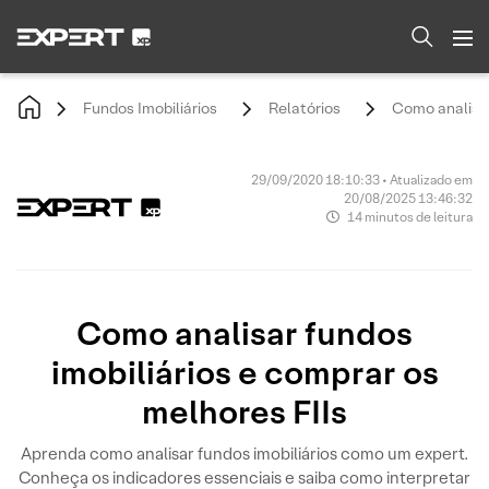
Fundos Imobiliários
Relatórios
Como analisar
29/09/2020 18:10:33 • Atualizado em
20/08/2025 13:46:32
14 minutos de leitura
Como analisar fundos
imobiliários e comprar os
melhores FIIs
Aprenda como analisar fundos imobiliários como um expert.
Conheça os indicadores essenciais e saiba como interpretar