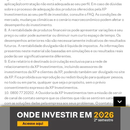
aplicação/contratação não está adequada ao seu perfil. Em caso de dúvidas
sobre o processo de adequação dos produtos oferecidos pela XP
Investimentos ao seu perfil de investidor, consulte o FAQ. As condições de
mercado, mudanças climáticas e o cenário macroeconômico podem afetar o
desempenho do investimento.
A rentabilidade de produtos financeiros pode apresentar variações e seu
preço ou valor pode aumentar ou diminuir num curto espaço de tempo. Os
desempenhos anteriores não são necessariamente indicativos de resultados
futuros. A rentabilidade divulgada não é líquida de impostos. As informações
presentes neste material são baseadas em simulações e os resultados reais
poderão ser significativamente diferentes.
Este relatório é destinado à circulação exclusiva para a rede de
relacionamento da XP Investimentos, incluindo assessores de
investimentos da XP e clientes da XP, podendo também ser divulgado no site
da XP. Fica proibida sua reprodução ou redistribuição para qualquer pessoa,
no todo ou em parte, qualquer que seja o propósito, sem o prévio
consentimento expresso da XP Investimentos.
0800 77 20202. A Ouvidoria da XP Investimentos tem a missão de servir
de canal de contato sempre que os clientes que não se sentirem satisfeitos
com as soluções dadas pela empresa aos seus problemas. O contato pode
ser realizado por meio do telefone: 0800 722 3710.
O custo da operação e a política de cobrança estão definidos nas tabelas
de custos operacionais disponibilizadas no site da XP Investimentos:
www.xpi.com.br.
A XP Investimentos se exime de qualquer responsabilidade por quaisquer