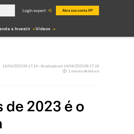
login expert
Abra sua conta XP
enda a Investir
Vídeos
14/04/2023 09:17:14 • Atualizado em 14/04/2023 09:17:16
1 minuto de leitura
s de 2023 é o
a