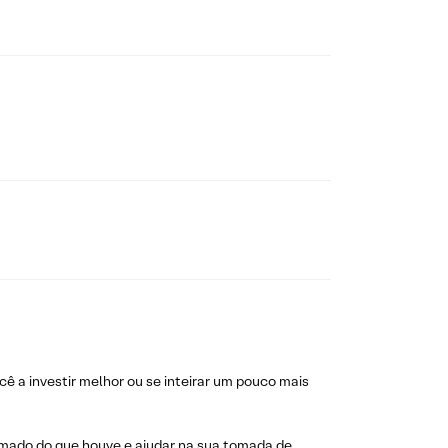
a investir melhor ou se inteirar um pouco mais
ormado do que houve e ajudar na sua tomada de