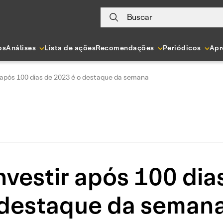
Buscar
os
Análises
Lista de ações
Recomendações
Periódicos
Apr
 após 100 dias de 2023 é o destaque da semana
vestir após 100 dia
destaque da seman