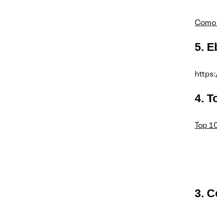
Como 
5. 
https
4. T
Top 10
3. 