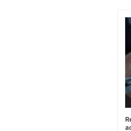
confira nossas recomendações
para ações, FIIs, dividendos,
internacional e por perfil
1. 100 dias de 2023: Onde Investir