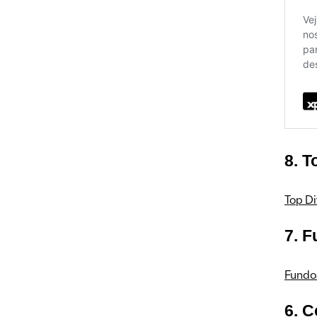
8. T
Top Di
7. 
Fundo
6. 