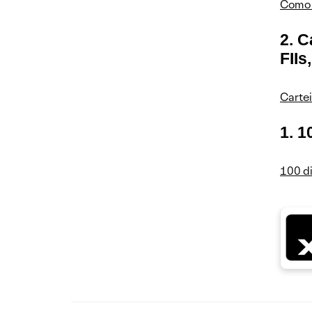
Como 
2. 
FIIs
Carte
1. 1
100 di