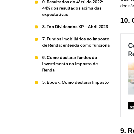
9. Resultados do 4º tri de 2022:
decisão
44% dos resultados acima das
expectativas
10. 
8. Top Dividendos XP – Abril 2023
7. Fundos Imobiliários no Imposto
de Renda: entenda como funciona
6. Como declarar fundos de
investimento no Imposto de
Renda
5. Ebook: Como declarar Imposto
de Renda 2023
4. Top 10 ações XP – Abril 2023
3. Como declarar ações no
Imposto de Renda em 6 passos
9. R
2. Carteiras Recomendadas: