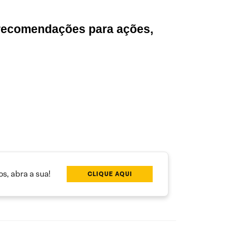
 recomendações para ações,
s, abra a sua!
CLIQUE AQUI