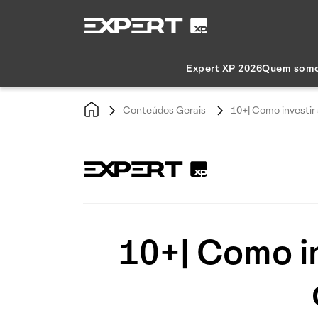
Expert XP 2026
Quem som
Conteúdos Gerais
10+| Como investir
10+| Como in