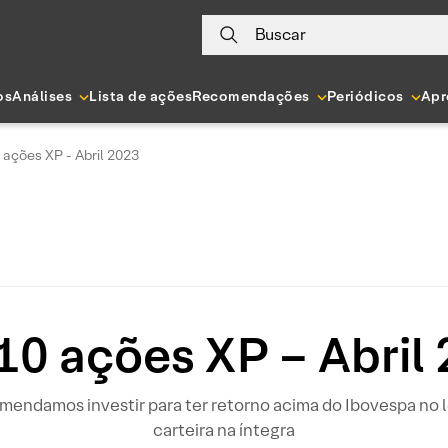
Buscar
os
Análises
Lista de ações
Recomendações
Periódicos
Apr
 ações XP - Abril 2023
10 ações XP – Abril
mendamos investir para ter retorno acima do Ibovespa no lo
carteira na íntegra