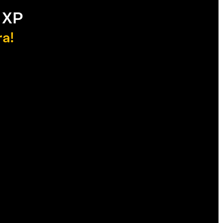
 XP
ra!