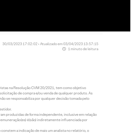
30/03/2023 17:02:02 • Atualizado em 03/04/2023 13:57:15
1 minuto de leitura
revistas na Resolução CVM 20/2021, tem como objetivo
 solicitação de compra e/ou venda de qualquer produto. As
 não se responsabiliza por qualquer decisão tomada pelo
estidor.
foram produzidas de forma independente, inclusive em relação
 remuneração(es) é(são) indiretamente influenciada por
constem a indicação de mais um analista no relatório, o