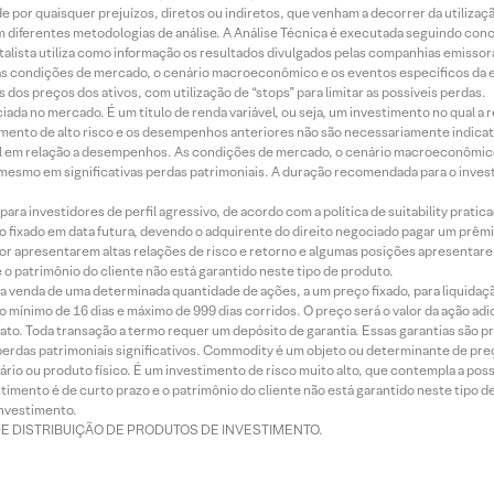
 por quaisquer prejuízos, diretos ou indiretos, que venham a decorrer da utilizaç
 diferentes metodologias de análise. A Análise Técnica é executada seguindo conc
alista utiliza como informação os resultados divulgados pelas companhias emissora
 condições de mercado, o cenário macroeconômico e os eventos específicos da em
dos preços dos ativos, com utilização de “stops” para limitar as possíveis perdas.
ada no mercado. É um título de renda variável, ou seja, um investimento no qual a r
mento de alto risco e os desempenhos anteriores não são necessariamente indicat
terial em relação a desempenhos. As condições de mercado, o cenário macroeconômi
mesmo em significativas perdas patrimoniais. A duração recomendada para o inves
ra investidores de perfil agressivo, de acordo com a política de suitability prat
 fixado em data futura, devendo o adquirente do direito negociado pagar um prê
or apresentarem altas relações de risco e retorno e algumas posições apresentarem 
o patrimônio do cliente não está garantido neste tipo de produto.
 venda de uma determinada quantidade de ações, a um preço fixado, para liquidaç
 mínimo de 16 dias e máximo de 999 dias corridos. O preço será o valor da ação ad
ato. Toda transação a termo requer um depósito de garantia. Essas garantias são 
rdas patrimoniais significativos. Commodity é um objeto ou determinante de preç
rio ou produto físico. É um investimento de risco muito alto, que contempla a possi
imento é de curto prazo e o patrimônio do cliente não está garantido neste tipo 
nvestimento.
DE DISTRIBUIÇÃO DE PRODUTOS DE INVESTIMENTO.