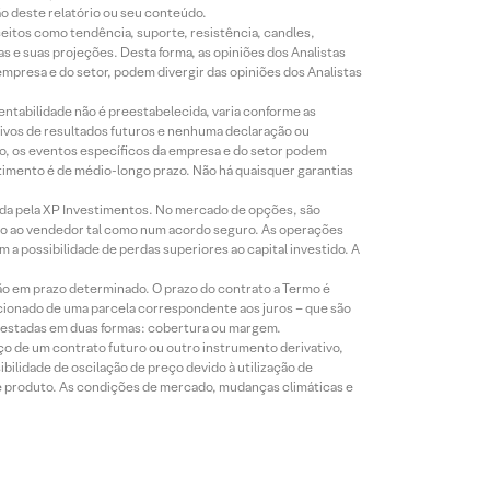
ão deste relatório ou seu conteúdo.
eitos como tendência, suporte, resistência, candles,
s e suas projeções. Desta forma, as opiniões dos Analistas
presa e do setor, podem divergir das opiniões dos Analistas
entabilidade não é preestabelecida, varia conforme as
ivos de resultados futuros e nenhuma declaração ou
co, os eventos específicos da empresa e do setor podem
timento é de médio-longo prazo. Não há quaisquer garantias
icada pela XP Investimentos. No mercado de opções, são
mio ao vendedor tal como num acordo seguro. As operações
a possibilidade de perdas superiores ao capital investido. A
ão em prazo determinado. O prazo do contrato a Termo é
icionado de uma parcela correspondente aos juros – que são
prestadas em duas formas: cobertura ou margem.
o de um contrato futuro ou outro instrumento derivativo,
bilidade de oscilação de preço devido à utilização de
de produto. As condições de mercado, mudanças climáticas e