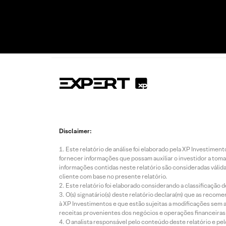
Disclaimer:
Este relatório de análise foi elaborado pela XP Investim
fornecer informações que possam auxiliar o investidor a toma
informações contidas neste relatório são consideradas válida
cliente com base no presente relatório.
Este relatório foi elaborado considerando a classificação d
O(s) signatário(s) deste relatório declara(m) que as reco
à XP Investimentos e que estão sujeitas a modificações sem 
receitas provenientes dos negócios e operações financeiras 
O analista responsável pelo conteúdo deste relatório e pe