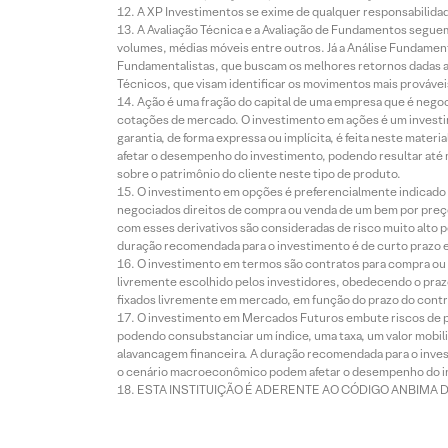
A XP Investimentos se exime de qualquer responsabilidade
A Avaliação Técnica e a Avaliação de Fundamentos seguem
volumes, médias móveis entre outros. Já a Análise Fundament
Fundamentalistas, que buscam os melhores retornos dadas as
Técnicos, que visam identificar os movimentos mais prováveis 
Ação é uma fração do capital de uma empresa que é negoci
cotações de mercado. O investimento em ações é um investi
garantia, de forma expressa ou implícita, é feita neste ma
afetar o desempenho do investimento, podendo resultar até 
sobre o patrimônio do cliente neste tipo de produto.
O investimento em opções é preferencialmente indicado pa
negociados direitos de compra ou venda de um bem por preço
com esses derivativos são consideradas de risco muito alto p
duração recomendada para o investimento é de curto prazo e 
O investimento em termos são contratos para compra ou a
livremente escolhido pelos investidores, obedecendo o prazo
fixados livremente em mercado, em função do prazo do contr
O investimento em Mercados Futuros embute riscos de pe
podendo consubstanciar um índice, uma taxa, um valor mobiliá
alavancagem financeira. A duração recomendada para o invest
o cenário macroeconômico podem afetar o desempenho do i
ESTA INSTITUIÇÃO É ADERENTE AO CÓDIGO ANBIMA 