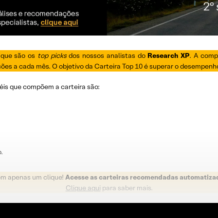
 que são os
top picks
dos nossos analistas do
Research XP
. A comp
ações a cada mês. O objetivo da Carteira Top 10 é superar o desempenh
éis que compõem a carteira são:
.
om apenas um clique!
Acesse as carteiras recomendadas automatiza
Clique aqui
para saber mais.