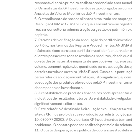
responsável será o primeiro analista credenciado a ser menci
Os analistas da XP Investimentos estão obrigados ao cumpr
Analistas de Valores Mobiliários da XP Investimentos.
O atendimento de nossos clientes é realizado por empreg
Resolução CVM nº 178/2023, os quais encontram-se registrad
realizar consultoria, administração ou gestão de patrimônio 
capitais.
Para fins de verificação da adequação do perfil do invest
portfólio, nos termos das Regras e Procedimentos ANBIMA de
máxima de risco para cada perfil de investidor (conservado
clientes possam ter acesso a todos os produtos, desde que de
objeto deste material, é importante que você verifique se a
volume, concentração e/ou quantidade para a aplicação dese
carteira na tela de carteira (Visão Risco). Caso a sua pontu
para a referida aplicação/contratação, isto significa que, co
adequação dos produtos oferecidos pela XP Investimentos ao
desempenho do investimento.
A rentabilidade de produtos financeiros pode apresentar
indicativos de resultados futuros. A rentabilidade divulgada
significativamente diferentes.
Este relatório é destinado à circulação exclusiva para a 
site da XP. Fica proibida sua reprodução ou redistribuição p
0800 77 20202. A Ouvidoria da XP Investimentos tem a mi
problemas. O contato pode ser realizado por meio do telefon
O custo da operação e a política de cobrança estão defini