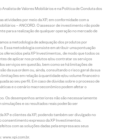
Analista de Valores Mobiliários e na Política de Conduta dos
s atividades por meio da XP, em conformidade com a
Mobiliários – ANCORD. O assessor de investimento não pode
iente para a realização de qualquer operação no mercado de
lizamos a metodologia de adequação dos produtos por
to. Essa metodologia consiste em atribuir uma pontuação
tos oferecidos pela XP Investimentos, de modo que todos os
ntes de aplicar nos produtos e/ou contratar os serviços
 dos serviços em questão, bem como se há limitações de
o da sua ordem ou, ainda, consultando o risco geral da sua
m limitações em relação à quantidade e/ou volume financeiro
equada ao seu perfil. Em caso de dúvidas sobre o processo de
imáticas e o cenário macroeconômico podem afetar o
empo. Os desempenhos anteriores não são necessariamente
m simulações e os resultados reais poderão ser
 da XP e clientes da XP, podendo também ser divulgado no
évio consentimento expresso da XP Investimentos.
isfeitos com as soluções dadas pela empresa aos seus
s: www.xpi.com.br.