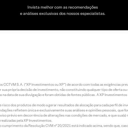
Invista melhor com as recomendações
e análises exclusivas dos nossos especialistas.
entos CCTVM S.A. (“XP Investimentos ou XP”) de acordo com todas as exigências p
r sua própria decisão de investimento, não constituindo qualquer tipo de oferta ou
s na data de sua divulgação e foram obtidas de fontes públicas. A XP Investimentos
e risco dos produtos de modo a gerar resultados de alocação para cada perfil de inv
mendações refletem única e exclusivamente suas análises e opiniões pessoais, que 
aviso prévio em decorrência de alterações nas condições de mercado, e que sua(s)
realizadas pela XP Investimentos.
lo cumprimento da Resolução CVM nº 20/2021 está indicado acima, sendo que, caso 