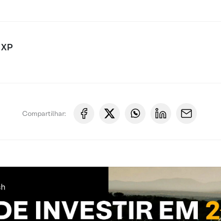
 XP
Compartilhar: