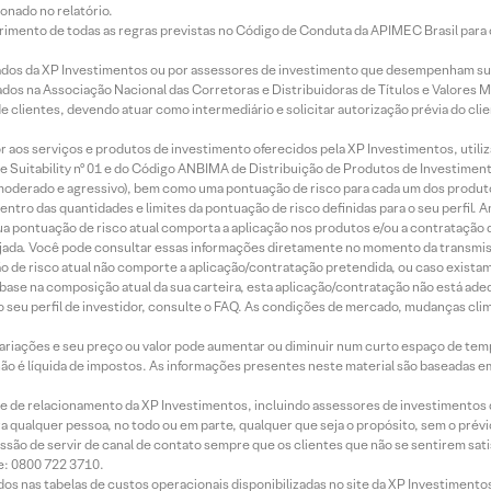
onado no relatório.
imento de todas as regras previstas no Código de Conduta da APIMEC Brasil para o 
ados da XP Investimentos ou por assessores de investimento que desempenham sua
os na Associação Nacional das Corretoras e Distribuidoras de Títulos e Valores 
de clientes, devendo atuar como intermediário e solicitar autorização prévia do cl
idor aos serviços e produtos de investimento oferecidos pela XP Investimentos, uti
 Suitability nº 01 e do Código ANBIMA de Distribuição de Produtos de Investimen
r, moderado e agressivo), bem como uma pontuação de risco para cada um dos produ
ntro das quantidades e limites da pontuação de risco definidas para o seu perfil. A
 sua pontuação de risco atual comporta a aplicação nos produtos e/ou a contratação
jada. Você pode consultar essas informações diretamente no momento da transmissã
ação de risco atual não comporte a aplicação/contratação pretendida, ou caso exista
m base na composição atual da sua carteira, esta aplicação/contratação não está ad
 seu perfil de investidor, consulte o FAQ. As condições de mercado, mudanças cl
 variações e seu preço ou valor pode aumentar ou diminuir num curto espaço de t
 não é líquida de impostos. As informações presentes neste material são baseadas e
rede de relacionamento da XP Investimentos, incluindo assessores de investimentos
ara qualquer pessoa, no todo ou em parte, qualquer que seja o propósito, sem o pr
ssão de servir de canal de contato sempre que os clientes que não se sentirem sat
e: 0800 722 3710.
dos nas tabelas de custos operacionais disponibilizadas no site da XP Investimento