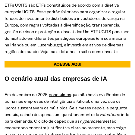
ETFs UCITS são ETFs constituídos de acordo com a diretiva
europeia UCITS. Esse padrão foi criado para organizar e regular
fundos de investimento distribuídos a investidores de varejo na
Europa, com regras voltadas à diversificação, transparência,
gestão de risco e proteção ao investidor. Um ETF UCITS pode ser
domiciliado em diferentes jurisdições europeias (em sua maioria
na Irlanda ou em Luxemburgo), e investir em ativos de diversas
regiões do mundo. Veja mais detalhes e saiba como investir.
ACESSE AQUI
O cenário atual das empresas de IA
Em dezembro de 2025,
concluímos
que não havia evidências de
bolha nas empresas de inteligência artificial, uma vez que os
lucros sustentavam os múltiplos. Seis meses depois, a pergunta
evoluiu, saindo de apenas um questionamento do
valuation
e indo
para demanda. O ciclo de capex que as
hyperscalers
estão
executando encontra justificativa clara no presente, mas exige
retorno extremamente elevado adiante para se sustentar. Para