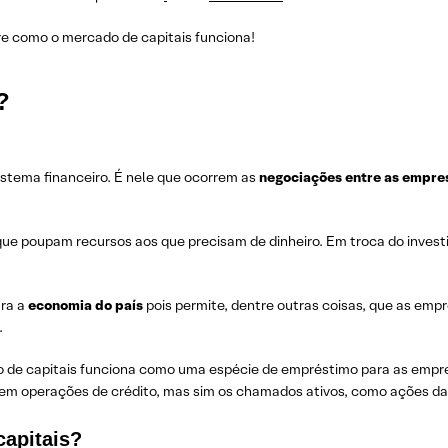
bre como o mercado de capitais funciona!
?
istema financeiro. É nele que ocorrem as
negociações entre as empre
que poupam recursos aos que precisam de dinheiro. Em troca do inves
ara a
economia do país
pois permite, dentre outras coisas, que as em
.
 de capitais funciona como uma espécie de empréstimo para as empresa
vem operações de crédito, mas sim os chamados ativos, como ações d
capitais?