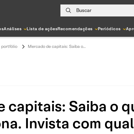
Buscar
os
Análises
Lista de ações
Recomendações
Periódicos
Apr
 portfólio
Mercado de capitais: Saiba o...
 capitais: Saiba o q
na. Invista com qua