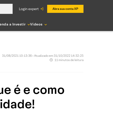
login expert
Abra sua conta XP
enda a Investir
Vídeos
31/08/2021 10:13:36 • Atualizado em 31/10/2022 14:32:25
11 minutos de leitura
ue é e como
lidade!