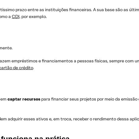
tíssimo prazo entre as instituições financeiras. A sua base são as últi
como a
CDI
, por exemplo.
lmente.
 fazem empréstimos e financiamentos a pessoas físicas, sempre com u
cartão de crédito
.
guem
captar recursos
para financiar seus projetos por meio da emissão
dem adquirir esses ativos e, em troca, receber o rendimento dessa apl
funciona na prática