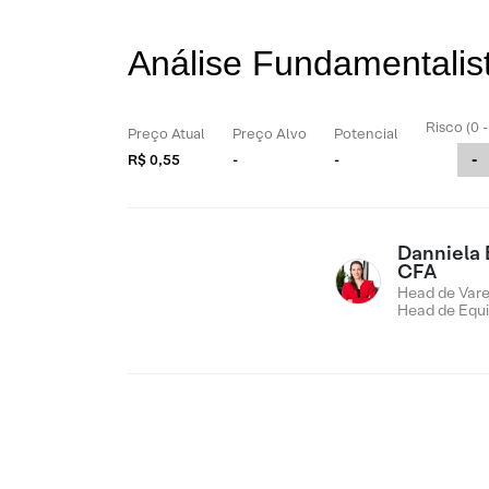
Análise Fundamentali
Risco (0 
Preço Atual
Preço Alvo
Potencial
-
R$ 0,55
-
-
Danniela 
CFA
Head de Vare
Head de Equi