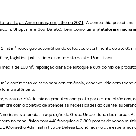
tal e a Lojas Americanas, em julho de 2021
.
A companhia possui uma
as.com, Shoptime e Sou Barato), bem como uma
plataforma nacional
1 mil m², reposição automática de estoques e sortimento de até 60 mil
², logística just-in-time e sortimento de até 15 mil itens;
 média de 100 m², reposição diária de estoque e 80% do mix de produto
² e sortimento voltado para conveniência, desenvolvida com tecnolog
 de forma autônoma;
², cerca de 70% do mix de produtos composto por eletroeletrônicos, c
mpre com o objetivo de atender às necessidades do cliente, superand
 Americanas anunciou a aquisição do Grupo Uni.co, dono das marcas P
 opera no canal físico com 445 franquias e 2,800 pontos de venda mult
ADE (Conselho Administrativo de Defesa Econômica), o que esperamos 