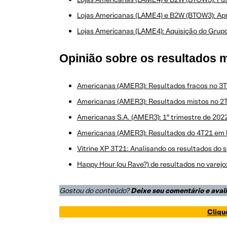
Lojas Americanas (LAME4) e B2W (BTOW3): Ap
Lojas Americanas (LAME4): Aquisição do Grupo 
Opinião sobre os resultados 
Americanas (AMER3): Resultados fracos no 3T
Americanas (AMER3): Resultados mistos no 2
Americanas S.A. (AMER3): 1º trimestre de 20
Americanas (AMER3): Resultados do 4T21 em li
Vitrine XP 3T21: Analisando os resultados do s
Happy Hour (ou Rave?) de resultados no varej
Gostou do conteúdo?
Deixe seu comentário e aval
Cliqu