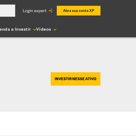
login expert
Abra sua conta XP
enda a Investir
Vídeos
INVESTIR NESSE ATIVO