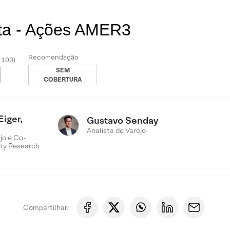
sta - Ações AMER3
Recomendação
- 100)
SEM
COBERTURA
Eiger,
Gustavo Senday
Analista de Varejo
jo e Co-
ty Research
Compartilhar: