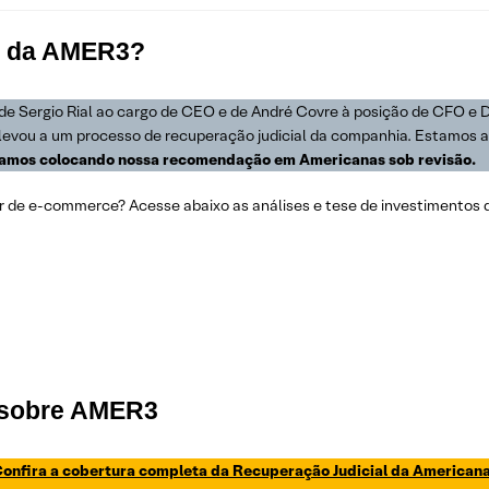
es da AMER3?
e Sergio Rial ao cargo de CEO e de André Covre à posição de CFO e Di
a levou a um processo de recuperação judicial da companhia. Estamos a
tamos colocando nossa recomendação em Americanas sob revisão.
 de e-commerce? Acesse abaixo as análises e tese de investimentos 
 sobre AMER3
onfira a cobertura completa da Recuperação Judicial da American