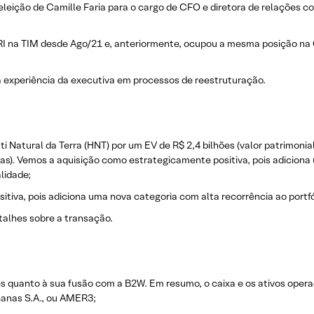
 eleição de Camille Faria para o cargo de CFO e diretora de relações c
I na TIM desde Ago/21 e, anteriormente, ocupou a mesma posição na 
a experiência da executiva em processos de reestruturação.
i Natural da Terra (HNT) por um EV de R$ 2,4 bilhões (valor patrimonial
as). Vemos a aquisição como estrategicamente positiva, pois adiciona
lidade;
iva, pois adiciona uma nova categoria com alta recorrência ao portfól
talhes sobre a transação.
es quanto à sua fusão com a B2W. Em resumo, o caixa e os ativos ope
anas S.A., ou AMER3;