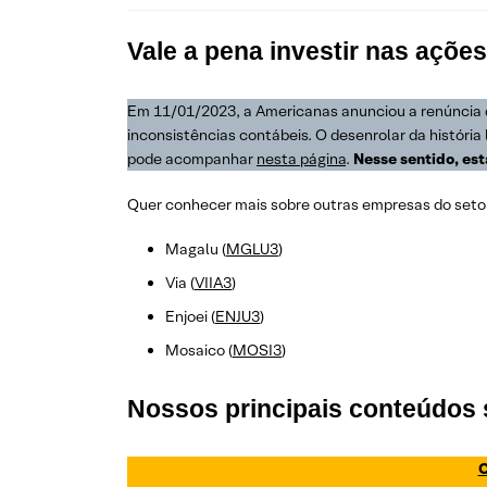
Vale a pena investir nas açõ
Em 11/01/2023, a Americanas anunciou a renúncia d
inconsistências contábeis. O desenrolar da históri
pode acompanhar
nesta página
.
Nesse sentido, es
Quer conhecer mais sobre outras empresas do setor
Magalu (
MGLU3
)
Via (
VIIA3
)
Enjoei (
ENJU3
)
Mosaico (
MOSI3
)
Nossos principais conteúdos
C