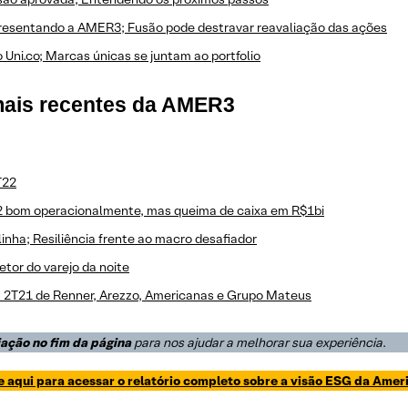
resentando a AMER3; Fusão pode destravar reavaliação das ações
Uni.co; Marcas únicas se juntam ao portfolio
mais recentes da AMER3
T22
22 bom operacionalmente, mas queima de caixa em R$1bi
nha; Resiliência frente ao macro desafiador
etor do varejo da noite
o: 2T21 de Renner, Arezzo, Americanas e Grupo Mateus
iação no fim da página
para nos ajudar a melhorar sua experiência
.
e aqui para acessar o relatório completo sobre a visão ESG da Amer