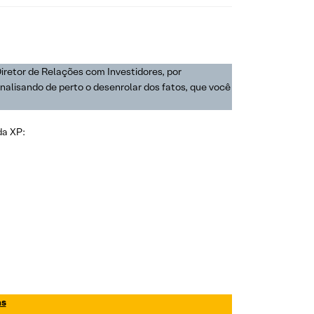
retor de Relações com Investidores, por
nalisando de perto o desenrolar dos fatos, que você
da XP:
as