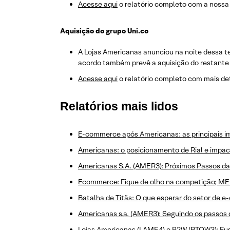
Acesse aqui
o relatório completo com a nossa 
Aquisição do grupo Uni.co
A Lojas Americanas anunciou na noite dessa te
acordo também prevê a aquisição do restante 
Acesse aqui
o relatório completo com mais det
Relatórios mais lidos
E-commerce após Americanas: as principais im
Americanas: o posicionamento de Rial e impac
Americanas S.A. (AMER3): Próximos Passos d
Ecommerce: Fique de olho na competição; ME
Batalha de Titãs: O que esperar do setor de
Americanas s.a. (AMER3): Seguindo os passos 
Lojas Americanas (LAME4) e B2W (BTOW3): Fu