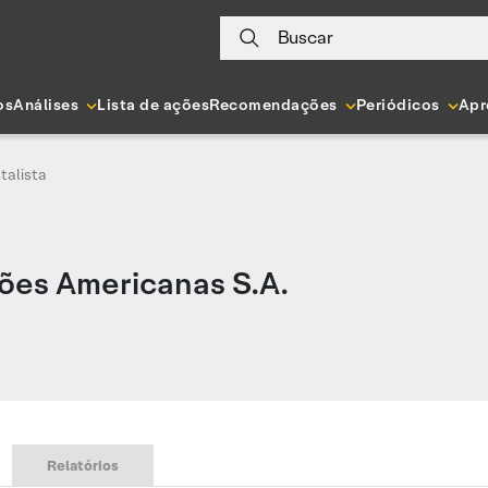
Buscar
os
Análises
Lista de ações
Recomendações
Periódicos
Apr
talista
ões Americanas S.A.
Relatórios