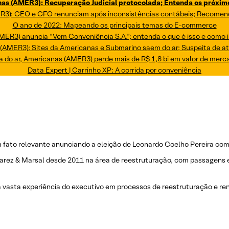
as (AMER3): Recuperação Judicial protocolada; Entenda os próxim
3): CEO e CFO renunciam após inconsistências contábeis; Recomen
O ano de 2022: Mapeando os principais temas do E-commerce
MER3) anuncia “Vem Conveniência S.A.”; entenda o que é isso e como 
(AMER3): Sites da Americanas e Submarino saem do ar; Suspeita de a
a do ar, Americanas (AMER3) perde mais de R$ 1,8 bi em valor de mer
Data Expert | Carrinho XP: A corrida por conveniência
um fato relevante anunciando a eleição de Leonardo Coelho Pereira c
arez & Marsal desde 2011 na área de reestruturação, com passagens e
a vasta experiência do executivo em processos de reestruturação e re