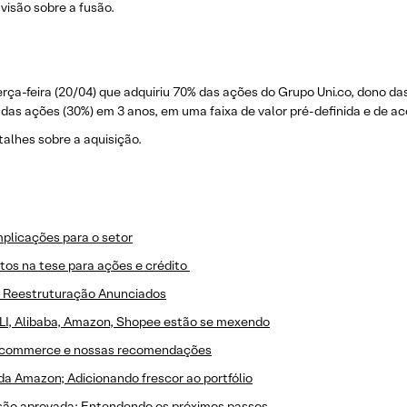
visão sobre a fusão.
rça-feira (20/04) que adquiriu 70% das ações do Grupo Uni.co, dono d
das ações (30%) em 3 anos, em uma faixa de valor pré-definida e de a
alhes sobre a aquisição.
plicações para o setor
tos na tese para ações e crédito
a Reestruturação Anunciados
LI, Alibaba, Amazon, Shopee estão se mexendo
 e-commerce e nossas recomendações
da Amazon; Adicionando frescor ao portfólio
são aprovada; Entendendo os próximos passos