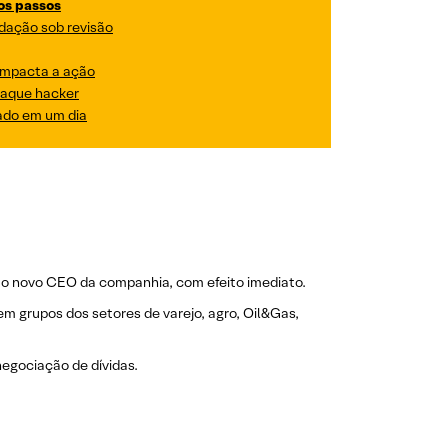
os passos
dação sob revisão
impacta a ação
taque hacker
cado em um dia
omo novo CEO da companhia, com efeito imediato.
m grupos dos setores de varejo, agro, Oil&Gas,
negociação de dívidas.