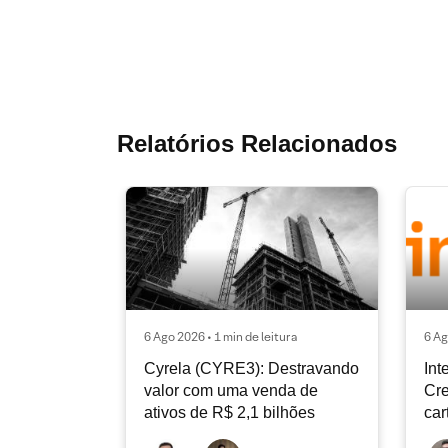
Relatórios Relacionados
6 Ago 2026 • 1 min de leitura
6 Ag
Cyrela (CYRE3): Destravando
Int
valor com uma venda de
Cre
ativos de R$ 2,1 bilhões
car
con