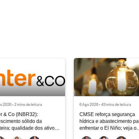
o 2026 • 2 mins de leitura
6 Ago 2026 • 43 mins de leitura
er & Co (INBR32):
CMSE reforça segurança
scimento sólido da
hídrica e abastecimento pa
teira; qualidade dos ativos
enfrentar o El Niño; veja o
tinua sendo o principal
Radar Energia XP | Agosto