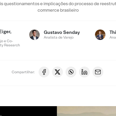
ais questionamentos e implicações do processo de reestrut
commerce brasileiro
Eiger,
Gustavo Senday
Th
Analista de Varejo
Ana
jo e Co-
ty Research
Compartilhar: