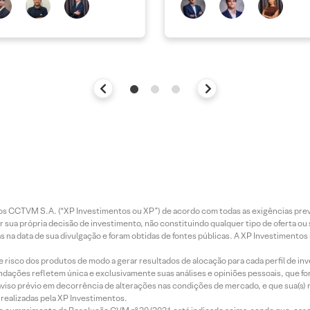
bate
entos CCTVM S.A. (“XP Investimentos ou XP”) de acordo com todas as exigências p
r sua própria decisão de investimento, não constituindo qualquer tipo de oferta ou
s na data de sua divulgação e foram obtidas de fontes públicas. A XP Investimentos
e risco dos produtos de modo a gerar resultados de alocação para cada perfil de inv
mendações refletem única e exclusivamente suas análises e opiniões pessoais, que 
aviso prévio em decorrência de alterações nas condições de mercado, e que sua(s)
realizadas pela XP Investimentos.