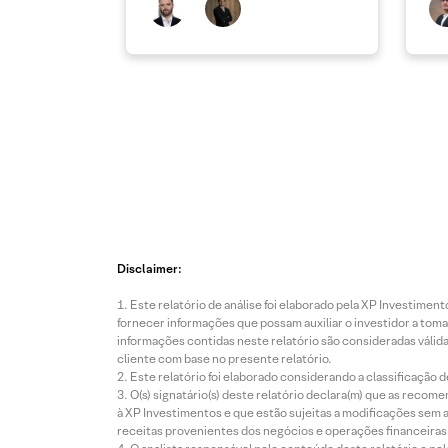
de
Disclaimer:
Este relatório de análise foi elaborado pela XP Investim
fornecer informações que possam auxiliar o investidor a toma
informações contidas neste relatório são consideradas válida
cliente com base no presente relatório.
Este relatório foi elaborado considerando a classificação d
O(s) signatário(s) deste relatório declara(m) que as reco
à XP Investimentos e que estão sujeitas a modificações sem 
receitas provenientes dos negócios e operações financeiras 