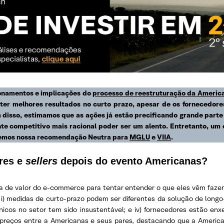
ionamentos e implicações do
processo de reestruturação da Americ
ter melhores resultados no curto prazo, apesar de os fornecedor
m disso, estimamos que as ações já estão precificando grande part
e competitivo mais racional poder ser um alento. Entretanto, um 
ntemos nossa recomendação Neutra para
MGLU
e
VIIA
.
ores e
sellers
depois do evento Americanas?
a de valor do e-commerce para tentar entender o que eles vêm faz
: i) medidas de curto-prazo podem ser diferentes da solução de longo
ônicos no setor tem sido insustentável; e iv) fornecedores estão en
ços entre a Americanas e seus pares, destacando que a American