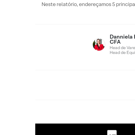
Neste relatório, endereçamos 5 princip
Danniela 
CFA
Head de Vare
Head de Equi