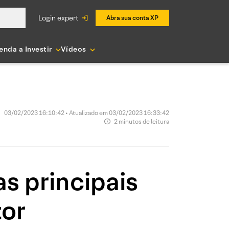
login expert
Abra sua conta XP
enda a Investir
Vídeos
03/02/2023 16:10:42 • Atualizado em 03/02/2023 16:33:42
2 minutos de leitura
s principais
tor