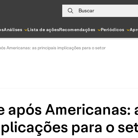
Buscar
os
Análises
Lista de ações
Recomendações
Periódicos
Apr
s Americanas: as principais implicações para o setor
após Americanas: a
plicações para o se