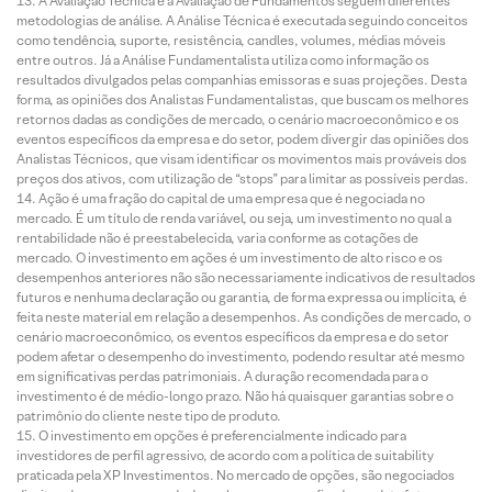
A Avaliação Técnica e a Avaliação de Fundamentos seguem diferentes
metodologias de análise. A Análise Técnica é executada seguindo conceitos
como tendência, suporte, resistência, candles, volumes, médias móveis
entre outros. Já a Análise Fundamentalista utiliza como informação os
resultados divulgados pelas companhias emissoras e suas projeções. Desta
forma, as opiniões dos Analistas Fundamentalistas, que buscam os melhores
retornos dadas as condições de mercado, o cenário macroeconômico e os
eventos específicos da empresa e do setor, podem divergir das opiniões dos
Analistas Técnicos, que visam identificar os movimentos mais prováveis dos
preços dos ativos, com utilização de “stops” para limitar as possíveis perdas.
Ação é uma fração do capital de uma empresa que é negociada no
mercado. É um título de renda variável, ou seja, um investimento no qual a
rentabilidade não é preestabelecida, varia conforme as cotações de
mercado. O investimento em ações é um investimento de alto risco e os
desempenhos anteriores não são necessariamente indicativos de resultados
futuros e nenhuma declaração ou garantia, de forma expressa ou implícita, é
feita neste material em relação a desempenhos. As condições de mercado, o
cenário macroeconômico, os eventos específicos da empresa e do setor
podem afetar o desempenho do investimento, podendo resultar até mesmo
em significativas perdas patrimoniais. A duração recomendada para o
investimento é de médio-longo prazo. Não há quaisquer garantias sobre o
patrimônio do cliente neste tipo de produto.
O investimento em opções é preferencialmente indicado para
investidores de perfil agressivo, de acordo com a política de suitability
praticada pela XP Investimentos. No mercado de opções, são negociados