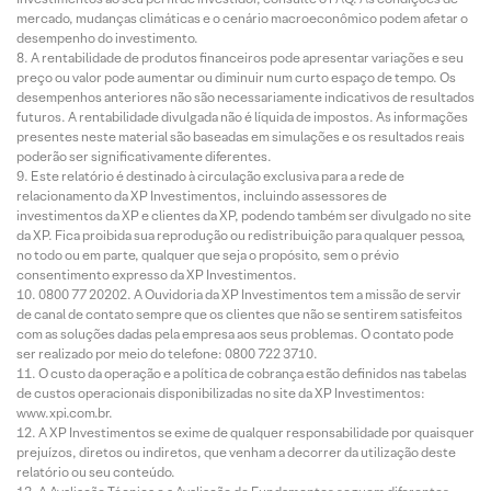
mercado, mudanças climáticas e o cenário macroeconômico podem afetar o
desempenho do investimento.
A rentabilidade de produtos financeiros pode apresentar variações e seu
preço ou valor pode aumentar ou diminuir num curto espaço de tempo. Os
desempenhos anteriores não são necessariamente indicativos de resultados
futuros. A rentabilidade divulgada não é líquida de impostos. As informações
presentes neste material são baseadas em simulações e os resultados reais
poderão ser significativamente diferentes.
Este relatório é destinado à circulação exclusiva para a rede de
relacionamento da XP Investimentos, incluindo assessores de
investimentos da XP e clientes da XP, podendo também ser divulgado no site
da XP. Fica proibida sua reprodução ou redistribuição para qualquer pessoa,
no todo ou em parte, qualquer que seja o propósito, sem o prévio
consentimento expresso da XP Investimentos.
0800 77 20202. A Ouvidoria da XP Investimentos tem a missão de servir
de canal de contato sempre que os clientes que não se sentirem satisfeitos
com as soluções dadas pela empresa aos seus problemas. O contato pode
ser realizado por meio do telefone: 0800 722 3710.
O custo da operação e a política de cobrança estão definidos nas tabelas
de custos operacionais disponibilizadas no site da XP Investimentos:
www.xpi.com.br.
A XP Investimentos se exime de qualquer responsabilidade por quaisquer
prejuízos, diretos ou indiretos, que venham a decorrer da utilização deste
relatório ou seu conteúdo.