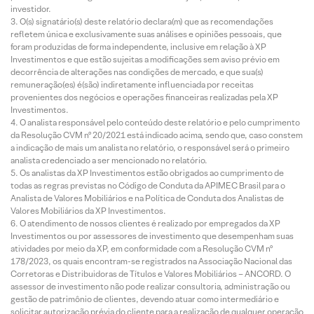
investidor.
O(s) signatário(s) deste relatório declara(m) que as recomendações
refletem única e exclusivamente suas análises e opiniões pessoais, que
foram produzidas de forma independente, inclusive em relação à XP
Investimentos e que estão sujeitas a modificações sem aviso prévio em
decorrência de alterações nas condições de mercado, e que sua(s)
remuneração(es) é(são) indiretamente influenciada por receitas
provenientes dos negócios e operações financeiras realizadas pela XP
Investimentos.
O analista responsável pelo conteúdo deste relatório e pelo cumprimento
da Resolução CVM nº 20/2021 está indicado acima, sendo que, caso constem
a indicação de mais um analista no relatório, o responsável será o primeiro
analista credenciado a ser mencionado no relatório.
Os analistas da XP Investimentos estão obrigados ao cumprimento de
todas as regras previstas no Código de Conduta da APIMEC Brasil para o
Analista de Valores Mobiliários e na Política de Conduta dos Analistas de
Valores Mobiliários da XP Investimentos.
O atendimento de nossos clientes é realizado por empregados da XP
Investimentos ou por assessores de investimento que desempenham suas
atividades por meio da XP, em conformidade com a Resolução CVM nº
178/2023, os quais encontram-se registrados na Associação Nacional das
Corretoras e Distribuidoras de Títulos e Valores Mobiliários – ANCORD. O
assessor de investimento não pode realizar consultoria, administração ou
gestão de patrimônio de clientes, devendo atuar como intermediário e
solicitar autorização prévia do cliente para a realização de qualquer operação