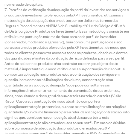
no mercado de capitais.
Para fins de verificação da adequação do perfil do investidor aos serviços e
produtos de investimento oferecidos pela XP Investimentos, utilizamos a
metodologia de adequação dos produtos por portfólio, nos termos das
Regras e Procedimentos ANBIMA de Suitability nº 01 e do Código ANBIMA
de Distribuição de Produtos de Investimento. Essa metodologia consiste em
atribuir uma pontuação máxima de risco para cada perfil de investidor
(conservador, moderado e agressivo), bem como uma pontuação de risco
para cada um dos produtos oferecidos pela XP Investimentos, de modo que
todos os clientes possam ter acesso a todos os produtos, desde que dentro
das quantidades e limites da pontuação de risco definidas para o seu perfil.
Antes de aplicar nos produtos e/ou contratar os serviços objeto deste
material, é importante que você verifique se a sua pontuação de risco atual
comporta a aplicação nos produtos e/ou a contratação dos serviços em
questão, bem como se há limitações de volume, concentração e/ou
quantidade para a aplicação desejada. Você pode consultar essas
informações diretamente no momento da transmissão da sua ordem ou,
ainda, consultando o risco geral da sua carteira na tela de carteira (Visão
Risco). Caso a sua pontuação de risco atual não comporte a
aplicação/contratação pretendida, ou caso existam limitações em relação à
quantidade e/ou volume financeiro para a referida aplicação/contratação, isto
significa que, com base na composição atual da sua carteira, esta
aplicação/contratação não está adequada ao seu perfil. Em caso de dúvidas
sobre o processo de adequação dos produtos oferecidos pela XP
Investimentos ao seu perfil de investidor, consulte o FAQ. As condições de