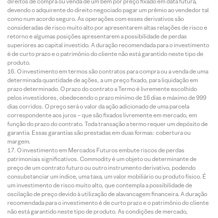
direitos de compra ou venda de um bem por preço fixado em data futura,
devendo o adquirente do direito negociado pagar um prêmio ao vendedor tal
como num acordo seguro. As operações com esses derivativos são
consideradas de risco muito alto por apresentarem altas relações de risco e
retorno e algumas posições apresentarem a possibilidade de perdas
superiores ao capital investido. A duração recomendada para o investimento
é de curto prazo e o patrimônio do cliente não está garantido neste tipo de
produto.
O investimento em termos são contratos para compra ou a venda de uma
determinada quantidade de ações, a um preço fixado, para liquidação em
prazo determinado. O prazo do contrato a Termo é livremente escolhido
pelos investidores, obedecendo o prazo mínimo de 16 dias e máximo de 999
dias corridos. O preço será o valor da ação adicionado de uma parcela
correspondente aos juros – que são fixados livremente em mercado, em
função do prazo do contrato. Toda transação a termo requer um depósito de
garantia. Essas garantias são prestadas em duas formas: cobertura ou
margem.
O investimento em Mercados Futuros embute riscos de perdas
patrimoniais significativos. Commodity é um objeto ou determinante de
preço de um contrato futuro ou outro instrumento derivativo, podendo
consubstanciar um índice, uma taxa, um valor mobiliário ou produto físico. É
um investimento de risco muito alto, que contempla a possibilidade de
oscilação de preço devido à utilização de alavancagem financeira. A duração
recomendada para o investimento é de curto prazo e o patrimônio do cliente
não está garantido neste tipo de produto. As condições de mercado,