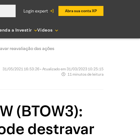
login expert
Abra sua conta XP
enda a Investir
Vídeos
avar reavaliação das ações
31/05/2021 16:53:26 • Atualizado em 31/03/2023 10:25:15
11 minutos de leitura
2W (BTOW3):
ode destravar