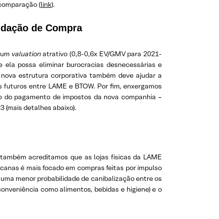
 comparação (
link
).
endação de Compra
a um
valuation
atrativo (0,8-0,6x EV/GMV para 2021-
 ela possa eliminar burocracias desnecessárias e
 nova estrutura corporativa também deve ajudar a
ses futuros entre LAME e BTOW. Por fim, enxergamos
ução do pagamento de impostos da nova companhia –
 (mais detalhes abaixo).
também acreditamos que as lojas físicas da LAME
ricanas é mais focado em compras feitas por impulso
s uma menor probabilidade de canibalização entre os
conveniência como alimentos, bebidas e higiene) e o