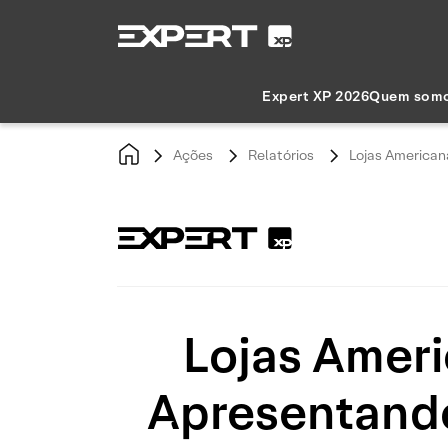
Expert XP 2026
Quem som
Ações
Relatórios
Lojas American
Lojas Amer
Apresentando