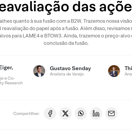
reavaliação das açõe
talhes quanto à sua fusão com a B2W. Trazemos nossa visã
 reavaliação do papel após a fusão. Além disso, revisamos
alvos para LAME4 e BTOW3. Ainda, trazemos o preço-alvo d
conclusão da fusão.
Eiger,
Gustavo Senday
Th
Analista de Varejo
Ana
jo e Co-
ty Research
Compartilhar: