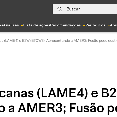
Buscar
os
Análises
Lista de ações
Recomendações
Periódicos
Apr
as (LAME4) e B2W (BTOW3): Apresentando a AMER3; Fusão pode destr
icanas (LAME4) e B
 a AMER3; Fusão p