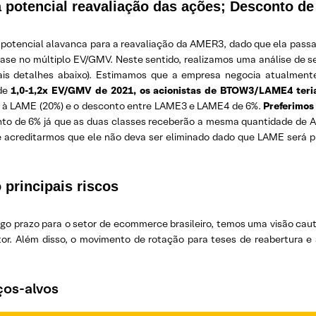
a potencial reavaliação das ações; Desconto d
tencial alavanca para a reavaliação da AMER3, dado que ela passar
e no múltiplo EV/GMV. Neste sentido, realizamos uma análise de sens
mais detalhes abaixo). Estimamos que a empresa negocia atualmen
 de
1,0-1,2x EV/GMV de 2021, os acionistas de BTOW3/LAME4 teria
do à LAME (20%) e o desconto entre LAME3 e LAME4 de 6%.
Preferimos
nto de 6% já que as duas classes receberão a mesma quantidade de
 de acreditarmos que ele não deva ser eliminado dado que LAME será 
principais riscos
o prazo para o setor de ecommerce brasileiro, temos uma visão caut
setor. Além disso, o movimento de rotação para teses de reabertura 
os-alvos