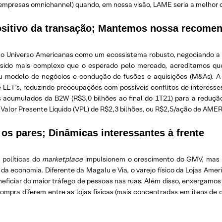
empresas omnichannel) quando, em nossa visão, LAME seria a melhor
positivo da transação; Mantemos nossa recom
 o Universo Americanas como um ecossistema robusto, negociando 
r sido mais complexo que o esperado pelo mercado, acreditamos que
u modelo de negócios e condução de fusões e aquisições (M&As). A
e LET’s, reduzindo preocupações com possíveis conflitos de interes
uízos acumulados da B2W (R$3,0 bilhões ao final do 1T21) para a red
Valor Presente Líquido (VPL) de R$2,3 bilhões, ou R$2,5/ação de AMER3
 os pares; Dinâmicas interessantes à frente
políticas do
marketplace
impulsionem o crescimento do GMV, mas 
a economia. Diferente da Magalu e Via, o varejo físico da Lojas Ame
eficiar do maior tráfego de pessoas nas ruas. Além disso, enxergamo
ompra diferem entre as lojas físicas (mais concentradas em itens de 