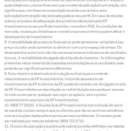
quantidade e/ou volume financeiro para a referida aplicação/contratação, isto
significa que, com base na composição atual da sua carteira, esta
aplicação/contratação não está adequada ao seu perfil. Em caso de dúvidas
sobre o processo de adequação dos produtos oferecidos pela XP
Investimentos ao seu perfil de investidor, consulte o FAQ. As condições de
mercado, mudanças climáticas e o cenário macroeconômico podem afetar o
desempenho do investimento.
A rentabilidade de produtos financeiros pode apresentar variações e seu
preço ou valor pode aumentar ou diminuir num curto espaço de tempo. Os
desempenhos anteriores não são necessariamente indicativos de resultados
futuros. A rentabilidade divulgada não é líquida de impostos. As informações
presentes neste material são baseadas em simulações e os resultados reais
poderão ser significativamente diferentes.
Este relatório é destinado à circulação exclusiva para a rede de
relacionamento da XP Investimentos, incluindo assessores de
investimentos da XP e clientes da XP, podendo também ser divulgado no site
da XP. Fica proibida sua reprodução ou redistribuição para qualquer pessoa,
no todo ou em parte, qualquer que seja o propósito, sem o prévio
consentimento expresso da XP Investimentos.
0800 77 20202. A Ouvidoria da XP Investimentos tem a missão de servir
de canal de contato sempre que os clientes que não se sentirem satisfeitos
com as soluções dadas pela empresa aos seus problemas. O contato pode
ser realizado por meio do telefone: 0800 722 3710.
O custo da operação e a política de cobrança estão definidos nas tabelas