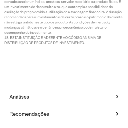
consubstanciar um índice, uma taxa, um valor mobiliário ou produto físico. É
um investimento de risco muito alto, que contempla a possibilidade de
oscilação de preço devido à utilização de alavancagem financeira. A duração
recomendada para o investimento é de curto prazo e o patrimônio do cliente
não está garantido neste tipo de produto. As condições de mercado,
mudanças climáticas e o cenário macroeconômico podem afetar o
desempenho do investimento.
ESTA INSTITUIÇÃO É ADERENTE AO CÓDIGO ANBIMA DE
DISTRIBUIÇÃO DE PRODUTOS DE INVESTIMENTO.
Análises
Recomendações