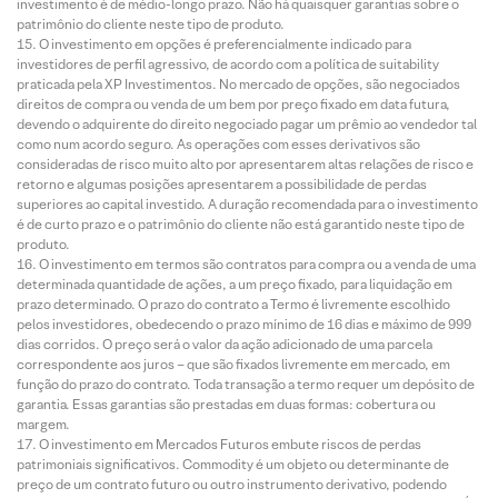
investimento é de médio-longo prazo. Não há quaisquer garantias sobre o
patrimônio do cliente neste tipo de produto.
O investimento em opções é preferencialmente indicado para
investidores de perfil agressivo, de acordo com a política de suitability
praticada pela XP Investimentos. No mercado de opções, são negociados
direitos de compra ou venda de um bem por preço fixado em data futura,
devendo o adquirente do direito negociado pagar um prêmio ao vendedor tal
como num acordo seguro. As operações com esses derivativos são
consideradas de risco muito alto por apresentarem altas relações de risco e
retorno e algumas posições apresentarem a possibilidade de perdas
superiores ao capital investido. A duração recomendada para o investimento
é de curto prazo e o patrimônio do cliente não está garantido neste tipo de
produto.
O investimento em termos são contratos para compra ou a venda de uma
determinada quantidade de ações, a um preço fixado, para liquidação em
prazo determinado. O prazo do contrato a Termo é livremente escolhido
pelos investidores, obedecendo o prazo mínimo de 16 dias e máximo de 999
dias corridos. O preço será o valor da ação adicionado de uma parcela
correspondente aos juros – que são fixados livremente em mercado, em
função do prazo do contrato. Toda transação a termo requer um depósito de
garantia. Essas garantias são prestadas em duas formas: cobertura ou
margem.
O investimento em Mercados Futuros embute riscos de perdas
patrimoniais significativos. Commodity é um objeto ou determinante de
preço de um contrato futuro ou outro instrumento derivativo, podendo