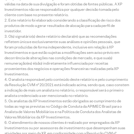
válidas na data de sua divulgação e foram obtidas de fontes públicas. A XP
Investimentos não se responsabiliza por qualquer decisão tomada pelo
cliente com base no presente relatório.
Este relatório foi elaborado considerando a classificação de risco dos
produtos de modo a gerar resultados de alocação para cada perfil de
investidor.
O(s) signatário(s) deste relatório declara(m) que as recomendações
refletem única e exclusivamente suas análises e opiniões pessoais, que
foram produzidas de forma independente, inclusive em relação à XP
Investimentos e que estão sujeitas a modificações sem aviso prévio em
decorrência de alterações nas condições de mercado, e que sua(s)
remuneração(es) é(são) indiretamente influenciada por receitas
provenientes dos negócios e operações financeiras realizadas pela XP
Investimentos.
O analista responsável pelo conteúdo deste relatório e pelo cumprimento
da Resolução CVM nº 20/2021 está indicado acima, sendo que, caso constem
a indicação de mais um analista no relatório, o responsável será o primeiro
analista credenciado a ser mencionado no relatório.
Os analistas da XP Investimentos estão obrigados ao cumprimento de
todas as regras previstas no Código de Conduta da APIMEC Brasil para o
Analista de Valores Mobiliários e na Política de Conduta dos Analistas de
Valores Mobiliários da XP Investimentos.
O atendimento de nossos clientes é realizado por empregados da XP
Investimentos ou por assessores de investimento que desempenham suas
atividades por meio da XP, em conformidade com a Resolução CVM nº