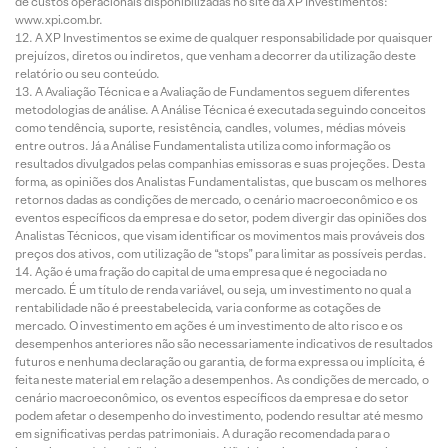
de custos operacionais disponibilizadas no site da XP Investimentos:
www.xpi.com.br.
A XP Investimentos se exime de qualquer responsabilidade por quaisquer
prejuízos, diretos ou indiretos, que venham a decorrer da utilização deste
relatório ou seu conteúdo.
A Avaliação Técnica e a Avaliação de Fundamentos seguem diferentes
metodologias de análise. A Análise Técnica é executada seguindo conceitos
como tendência, suporte, resistência, candles, volumes, médias móveis
entre outros. Já a Análise Fundamentalista utiliza como informação os
resultados divulgados pelas companhias emissoras e suas projeções. Desta
forma, as opiniões dos Analistas Fundamentalistas, que buscam os melhores
retornos dadas as condições de mercado, o cenário macroeconômico e os
eventos específicos da empresa e do setor, podem divergir das opiniões dos
Analistas Técnicos, que visam identificar os movimentos mais prováveis dos
preços dos ativos, com utilização de “stops” para limitar as possíveis perdas.
Ação é uma fração do capital de uma empresa que é negociada no
mercado. É um título de renda variável, ou seja, um investimento no qual a
rentabilidade não é preestabelecida, varia conforme as cotações de
mercado. O investimento em ações é um investimento de alto risco e os
desempenhos anteriores não são necessariamente indicativos de resultados
futuros e nenhuma declaração ou garantia, de forma expressa ou implícita, é
feita neste material em relação a desempenhos. As condições de mercado, o
cenário macroeconômico, os eventos específicos da empresa e do setor
podem afetar o desempenho do investimento, podendo resultar até mesmo
em significativas perdas patrimoniais. A duração recomendada para o