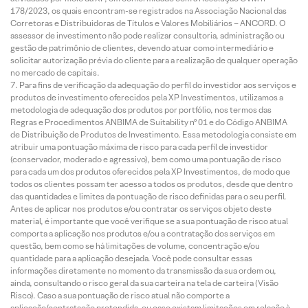
178/2023, os quais encontram-se registrados na Associação Nacional das
Corretoras e Distribuidoras de Títulos e Valores Mobiliários – ANCORD. O
assessor de investimento não pode realizar consultoria, administração ou
gestão de patrimônio de clientes, devendo atuar como intermediário e
solicitar autorização prévia do cliente para a realização de qualquer operação
no mercado de capitais.
Para fins de verificação da adequação do perfil do investidor aos serviços e
produtos de investimento oferecidos pela XP Investimentos, utilizamos a
metodologia de adequação dos produtos por portfólio, nos termos das
Regras e Procedimentos ANBIMA de Suitability nº 01 e do Código ANBIMA
de Distribuição de Produtos de Investimento. Essa metodologia consiste em
atribuir uma pontuação máxima de risco para cada perfil de investidor
(conservador, moderado e agressivo), bem como uma pontuação de risco
para cada um dos produtos oferecidos pela XP Investimentos, de modo que
todos os clientes possam ter acesso a todos os produtos, desde que dentro
das quantidades e limites da pontuação de risco definidas para o seu perfil.
Antes de aplicar nos produtos e/ou contratar os serviços objeto deste
material, é importante que você verifique se a sua pontuação de risco atual
comporta a aplicação nos produtos e/ou a contratação dos serviços em
questão, bem como se há limitações de volume, concentração e/ou
quantidade para a aplicação desejada. Você pode consultar essas
informações diretamente no momento da transmissão da sua ordem ou,
ainda, consultando o risco geral da sua carteira na tela de carteira (Visão
Risco). Caso a sua pontuação de risco atual não comporte a
aplicação/contratação pretendida, ou caso existam limitações em relação à