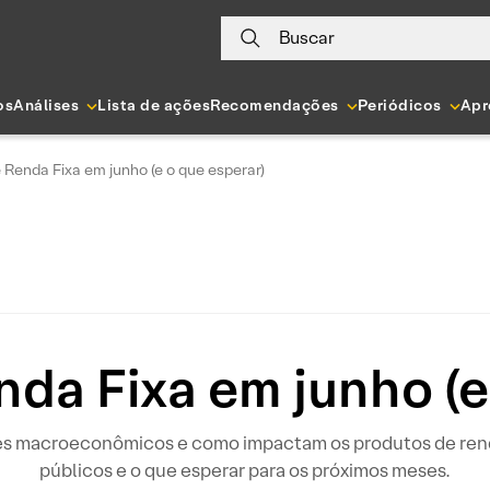
Buscar
os
Análises
Lista de ações
Recomendações
Periódicos
Apr
 Renda Fixa em junho (e o que esperar)
da Fixa em junho (e
ores macroeconômicos e como impactam os produtos de ren
públicos e o que esperar para os próximos meses.