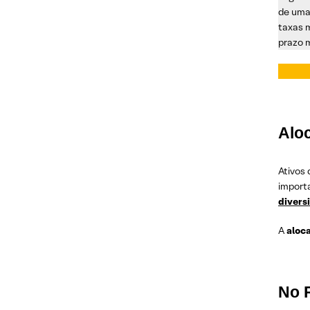
de uma
taxas 
prazo 
Alo
Ativos 
importa
divers
A
aloc
No 