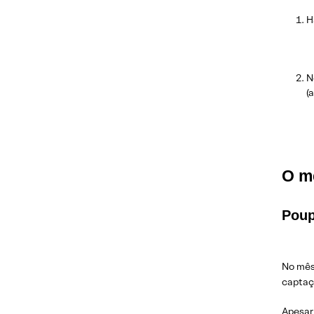
H
N
(
O m
Pou
No mês 
captaçã
Apesar 