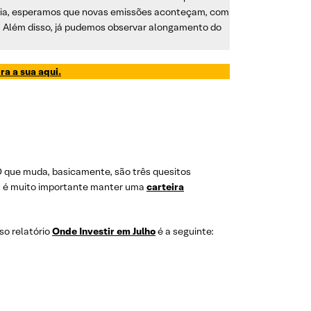
mia, esperamos que novas emissões aconteçam, com
. Além disso, já pudemos observar alongamento do
ra a sua aqui.
O que muda, basicamente, são três quesitos
ja: é muito importante manter uma
carteira
so relatório
Onde Investir em Julho
é a seguinte: