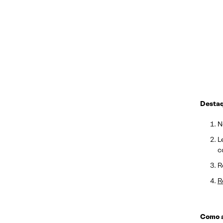
Destaq
N
L
c
R
R
Como a