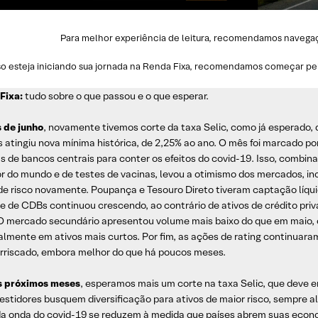
Para melhor experiência de leitura, recomendamos navegaç
o esteja iniciando sua jornada na Renda Fixa, recomendamos começar pe
Fixa:
tudo sobre o que passou e o que esperar.
 de junho
, novamente tivemos corte da taxa Selic, como já esperado, 
s atingiu nova mínima histórica, de 2,25% ao ano. O mês foi marcado po
 de bancos centrais para conter os efeitos do covid-19. Isso, combina
r do mundo e de testes de vacinas, levou a otimismo dos mercados, inc
 de risco novamente. Poupança e Tesouro Direto tiveram captação líqu
e de CDBs continuou crescendo, ao contrário de ativos de crédito pri
 O mercado secundário apresentou volume mais baixo do que em maio, 
palmente em ativos mais curtos. Por fim, as ações de rating continua
arriscado, embora melhor do que há poucos meses.
s próximos meses
, esperamos mais um corte na taxa Selic, que deve en
estidores busquem diversificação para ativos de maior risco, sempre a
a onda do covid-19 se reduzem à medida que países abrem suas econo