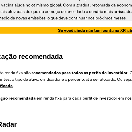
 vacina ajuda no otimismo global. Com a gradual retomada da econo
mais elevadas do que no começo do ano, dado o cenário mais arriscado
médio de novas emissões, o que deve continuar nos próximos meses.
Se você ainda não tem conta na XP, ab
cação recomendada
de renda fixa são
recomendados para todos os perfis de investidor
. 
ntes: o tipo de ativo, o indicador e o percentual a ser alocado. Ou se
ificada
.
ação recomendada
em renda fixa para cada perfil de investidor em nos
Radar