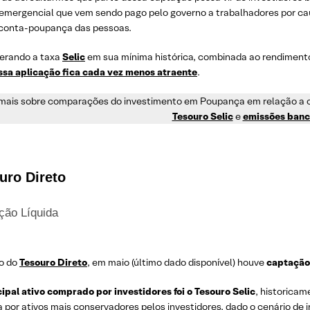
 emergencial que vem sendo pago pelo governo a trabalhadores por caus
 conta-poupança das pessoas.
erando a taxa
Selic
em sua mínima histórica, combinada ao rendiment
ssa
aplicação fica cada vez menos atraente
.
 mais sobre comparações do investimento em Poupança em relação a 
Tesouro Selic
e
emissões banc
uro Direto
ção Líquida
o do
Tesouro Direto
, em maio (último dado disponível) houve
captação 
cipal ativo comprado por investidores foi o Tesouro Selic
, historicam
 por ativos mais conservadores pelos investidores, dado o cenário de i