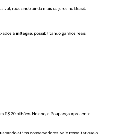
ível, reduzindo ainda mais os juros no Brasil.
dexados à
inflação
, possibilitando ganhos reais
em R$ 20 bilhões. No ano, a Poupança apresenta
uscando ativos conservadores, vale ressaltar que o