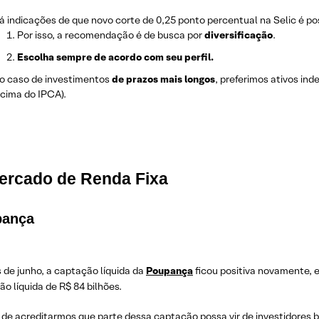
á indicações de que novo corte de 0,25 ponto percentual na Selic é poss
Por isso, a recomendação é de busca por
diversificação
.
Escolha sempre de acordo com seu perfil.
o caso de investimentos
de prazos mais longos
, preferimos ativos in
acima do IPCA).
ercado de Renda Fixa
pança
de junho, a captação líquida da
Poupança
ficou positiva novamente, 
o líquida de R$ 84 bilhões.
de acreditarmos que parte dessa captação possa vir de investidores b