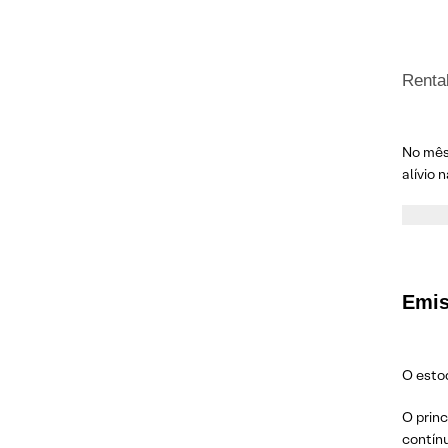
Renta
No mês
alívio 
Emis
O esto
O prin
contínu