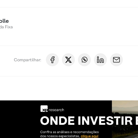
olle
a Fixa
Compartilhar: