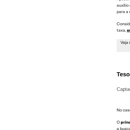
auxílio
para a
Consid
taxa,
e
Veja
Teso
Capta
No cas
O
prin
a busca