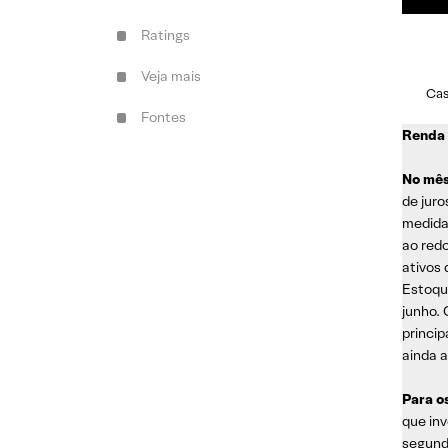
Ratings
Veja mais
Cas
Fontes
Renda 
No mês
de juro
medidas
ao redo
ativos
Estoqu
junho.
princi
ainda 
Para o
que inv
segund