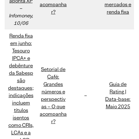
aponta XP
acompanha
mercados e
–
r?
renda fixa
Infomoney,
10/06
Renda fixa
em junho:
Tesouro
IPCA+ e
debênture
Setorial de
da Sabesp
Café:
são
Grandes
Guia de
destaques;
números e
Rating |
indicações
–
perspectiv
Data-base:
incluem
as – O que
Maio 2025
títulos
acompanha
isentos
r?
como CRIs,
LCAs e a