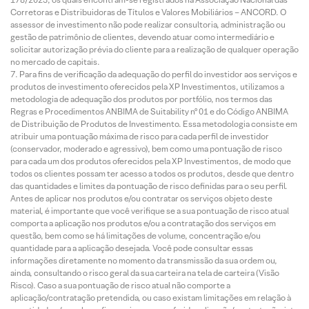
Corretoras e Distribuidoras de Títulos e Valores Mobiliários – ANCORD. O
assessor de investimento não pode realizar consultoria, administração ou
gestão de patrimônio de clientes, devendo atuar como intermediário e
solicitar autorização prévia do cliente para a realização de qualquer operação
no mercado de capitais.
Para fins de verificação da adequação do perfil do investidor aos serviços e
produtos de investimento oferecidos pela XP Investimentos, utilizamos a
metodologia de adequação dos produtos por portfólio, nos termos das
Regras e Procedimentos ANBIMA de Suitability nº 01 e do Código ANBIMA
de Distribuição de Produtos de Investimento. Essa metodologia consiste em
atribuir uma pontuação máxima de risco para cada perfil de investidor
(conservador, moderado e agressivo), bem como uma pontuação de risco
para cada um dos produtos oferecidos pela XP Investimentos, de modo que
todos os clientes possam ter acesso a todos os produtos, desde que dentro
das quantidades e limites da pontuação de risco definidas para o seu perfil.
Antes de aplicar nos produtos e/ou contratar os serviços objeto deste
material, é importante que você verifique se a sua pontuação de risco atual
comporta a aplicação nos produtos e/ou a contratação dos serviços em
questão, bem como se há limitações de volume, concentração e/ou
quantidade para a aplicação desejada. Você pode consultar essas
informações diretamente no momento da transmissão da sua ordem ou,
ainda, consultando o risco geral da sua carteira na tela de carteira (Visão
Risco). Caso a sua pontuação de risco atual não comporte a
aplicação/contratação pretendida, ou caso existam limitações em relação à