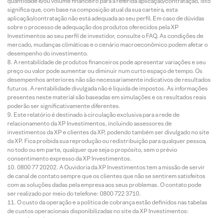
quantidade e/ou volume financeiro para a referida aplicação/contratação, isto
significa que, com base na composição atual da sua carteira, esta
aplicação/contratação não está adequada ao seu perfil. Em caso de dúvidas
sobre o processo de adequação dos produtos oferecidos pela XP
Investimentos ao seu perfil de investidor, consulte o FAQ. As condições de
mercado, mudanças climáticas e o cenário macroeconômico podem afetar o
desempenho do investimento.
A rentabilidade de produtos financeiros pode apresentar variações e seu
preço ou valor pode aumentar ou diminuir num curto espaço de tempo. Os
desempenhos anteriores não são necessariamente indicativos de resultados
futuros. A rentabilidade divulgada não é líquida de impostos. As informações
presentes neste material são baseadas em simulações e os resultados reais
poderão ser significativamente diferentes.
Este relatório é destinado à circulação exclusiva para a rede de
relacionamento da XP Investimentos, incluindo assessores de
investimentos da XP e clientes da XP, podendo também ser divulgado no site
da XP. Fica proibida sua reprodução ou redistribuição para qualquer pessoa,
no todo ou em parte, qualquer que seja o propósito, sem o prévio
consentimento expresso da XP Investimentos.
0800 77 20202. A Ouvidoria da XP Investimentos tem a missão de servir
de canal de contato sempre que os clientes que não se sentirem satisfeitos
com as soluções dadas pela empresa aos seus problemas. O contato pode
ser realizado por meio do telefone: 0800 722 3710.
O custo da operação e a política de cobrança estão definidos nas tabelas
de custos operacionais disponibilizadas no site da XP Investimentos: