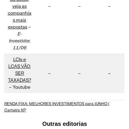
veja as
–
–
–
companhia
s mais
expostas
–
E-
Investidor,
11/06
LCIs e
LCAS VÃO
SER
–
–
–
TAXADAS?
– Youtube
RENDA FIXA: MELHORES INVESTIMENTOS para JUNHO |
Carteira XP
Outras editorias