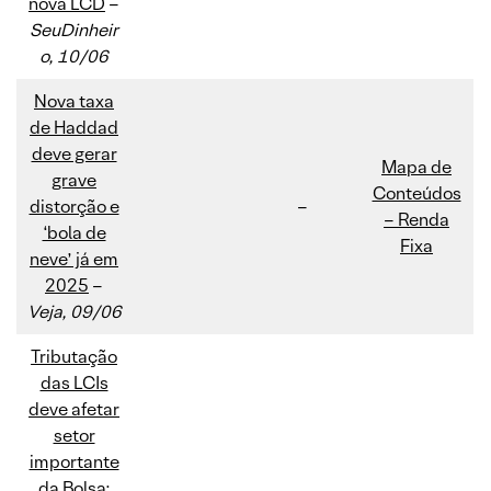
nova LCD
–
SeuDinheir
o, 10/06
Nova taxa
de Haddad
deve gerar
Mapa de
grave
Conteúdos
distorção e
–
– Renda
‘bola de
Fixa
neve’ já em
2025
–
Veja, 09/06
Tributação
das LCIs
deve afetar
setor
importante
da Bolsa;