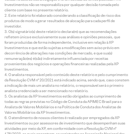
Investimentos não se responsabiliza por qualquer decisão tomada pelo
cliente com base no presente relatório.
Este relatório foi elaborado considerando a classificação de risco dos
produtos de modo a gerar resultados de alocação para cada perfil de
investidor.
O(s) signatário(s) deste relatório declara(m) que as recomendações
refletem única e exclusivamente suas análises e opiniões pessoais, que
foram produzidas de forma independente, inclusive em relação à XP
Investimentos e que estão sujeitas a modificações sem aviso prévio em
decorrência de alterações nas condições de mercado, e que sua(s)
remuneração(es) é(são) indiretamente influenciada por receitas
provenientes dos negócios e operações financeiras realizadas pela XP
Investimentos.
O analista responsável pelo conteúdo deste relatório e pelo cumprimento
da Resolução CVM nº 20/2021 está indicado acima, sendo que, caso constem
a indicação de mais um analista no relatório, o responsável será o primeiro
analista credenciado a ser mencionado no relatório.
Os analistas da XP Investimentos estão obrigados ao cumprimento de
todas as regras previstas no Código de Conduta da APIMEC Brasil para o
Analista de Valores Mobiliários e na Política de Conduta dos Analistas de
Valores Mobiliários da XP Investimentos.
O atendimento de nossos clientes é realizado por empregados da XP
Investimentos ou por assessores de investimento que desempenham suas
atividades por meio da XP, em conformidade com a Resolução CVM nº
178/2023, os quais encontram-se registrados na Associação Nacional das