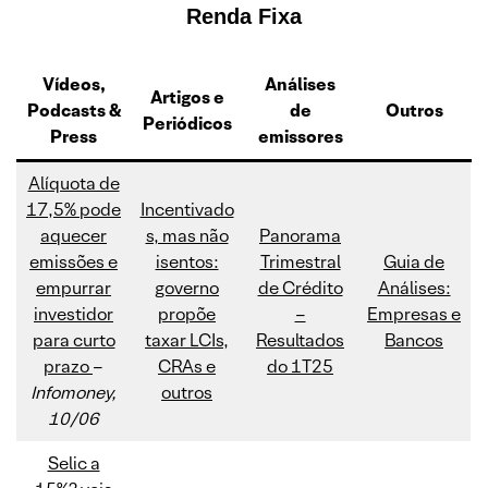
Renda Fixa
Vídeos,
Análises
Artigos e
Podcasts
&
de
Outros
Periódicos
Press
emissores
Alíquota de
17,5% pode
Incentivado
aquecer
s, mas não
Panorama
emissões e
isentos:
Trimestral
Guia de
empurrar
governo
de Crédito
Análises:
investidor
propõe
–
Empresas e
para curto
taxar LCIs,
Resultados
Bancos
prazo
–
CRAs e
do 1T25
Infomoney,
outros
10/06
Selic a