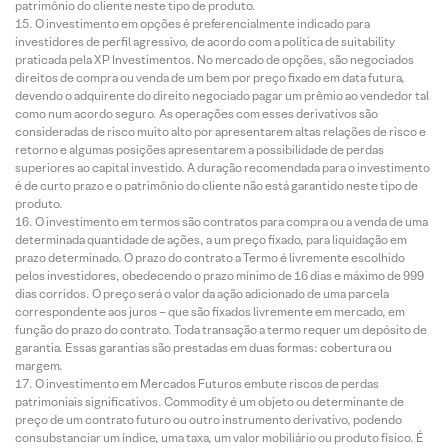
patrimônio do cliente neste tipo de produto.
O investimento em opções é preferencialmente indicado para
investidores de perfil agressivo, de acordo com a política de suitability
praticada pela XP Investimentos. No mercado de opções, são negociados
direitos de compra ou venda de um bem por preço fixado em data futura,
devendo o adquirente do direito negociado pagar um prêmio ao vendedor tal
como num acordo seguro. As operações com esses derivativos são
consideradas de risco muito alto por apresentarem altas relações de risco e
retorno e algumas posições apresentarem a possibilidade de perdas
superiores ao capital investido. A duração recomendada para o investimento
é de curto prazo e o patrimônio do cliente não está garantido neste tipo de
produto.
O investimento em termos são contratos para compra ou a venda de uma
determinada quantidade de ações, a um preço fixado, para liquidação em
prazo determinado. O prazo do contrato a Termo é livremente escolhido
pelos investidores, obedecendo o prazo mínimo de 16 dias e máximo de 999
dias corridos. O preço será o valor da ação adicionado de uma parcela
correspondente aos juros – que são fixados livremente em mercado, em
função do prazo do contrato. Toda transação a termo requer um depósito de
garantia. Essas garantias são prestadas em duas formas: cobertura ou
margem.
O investimento em Mercados Futuros embute riscos de perdas
patrimoniais significativos. Commodity é um objeto ou determinante de
preço de um contrato futuro ou outro instrumento derivativo, podendo
consubstanciar um índice, uma taxa, um valor mobiliário ou produto físico. É