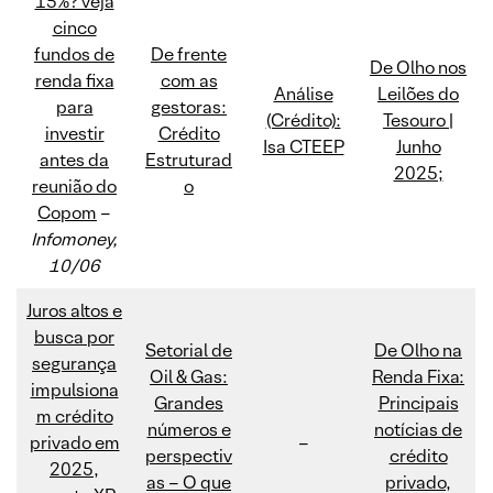
15%? veja
cinco
fundos de
De frente
De Olho nos
renda fixa
com as
Análise
Leilões do
para
gestoras:
(Crédito):
Tesouro |
investir
Crédito
Isa CTEEP
Junho
antes da
Estruturad
2025;
reunião do
o
Copom
–
Infomoney,
10/06
Juros altos e
busca por
Setorial de
De Olho na
segurança
Oil & Gas:
Renda Fixa:
impulsiona
Grandes
Principais
m crédito
números e
notícias de
privado em
–
perspectiv
crédito
2025,
as – O que
privado,