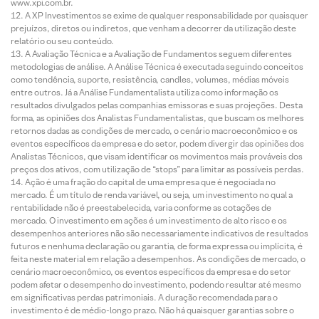
www.xpi.com.br.
A XP Investimentos se exime de qualquer responsabilidade por quaisquer
prejuízos, diretos ou indiretos, que venham a decorrer da utilização deste
relatório ou seu conteúdo.
A Avaliação Técnica e a Avaliação de Fundamentos seguem diferentes
metodologias de análise. A Análise Técnica é executada seguindo conceitos
como tendência, suporte, resistência, candles, volumes, médias móveis
entre outros. Já a Análise Fundamentalista utiliza como informação os
resultados divulgados pelas companhias emissoras e suas projeções. Desta
forma, as opiniões dos Analistas Fundamentalistas, que buscam os melhores
retornos dadas as condições de mercado, o cenário macroeconômico e os
eventos específicos da empresa e do setor, podem divergir das opiniões dos
Analistas Técnicos, que visam identificar os movimentos mais prováveis dos
preços dos ativos, com utilização de “stops” para limitar as possíveis perdas.
Ação é uma fração do capital de uma empresa que é negociada no
mercado. É um título de renda variável, ou seja, um investimento no qual a
rentabilidade não é preestabelecida, varia conforme as cotações de
mercado. O investimento em ações é um investimento de alto risco e os
desempenhos anteriores não são necessariamente indicativos de resultados
futuros e nenhuma declaração ou garantia, de forma expressa ou implícita, é
feita neste material em relação a desempenhos. As condições de mercado, o
cenário macroeconômico, os eventos específicos da empresa e do setor
podem afetar o desempenho do investimento, podendo resultar até mesmo
em significativas perdas patrimoniais. A duração recomendada para o
investimento é de médio-longo prazo. Não há quaisquer garantias sobre o