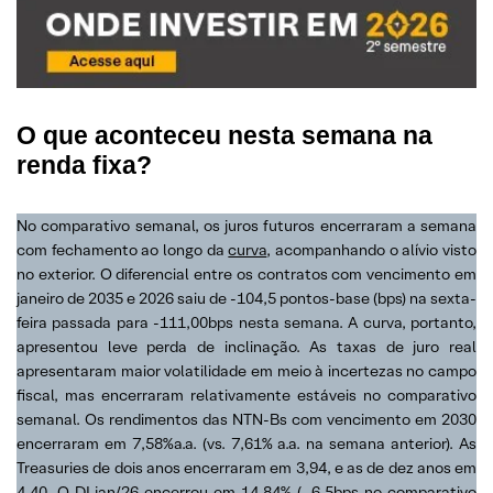
O que aconteceu nesta semana na
renda fixa?
No comparativo semanal, os juros futuros encerraram a semana
com fechamento ao longo da
curva
, acompanhando o alívio visto
no exterior. O diferencial entre os contratos com vencimento em
janeiro de 2035 e 2026 saiu de -104,5 pontos-base (bps) na sexta-
feira passada para -111,00bps nesta semana. A curva, portanto,
apresentou leve perda de inclinação. As taxas de juro real
apresentaram maior volatilidade em meio à incertezas no campo
fiscal, mas encerraram relativamente estáveis no comparativo
semanal. Os rendimentos das NTN-Bs com vencimento em 2030
encerraram em 7,58%a.a. (vs. 7,61% a.a. na semana anterior). As
Treasuries de dois anos encerraram em 3,94, e as de dez anos em
4,40. O DI jan/26 encerrou em 14,84% (- 6,5bps no comparativo