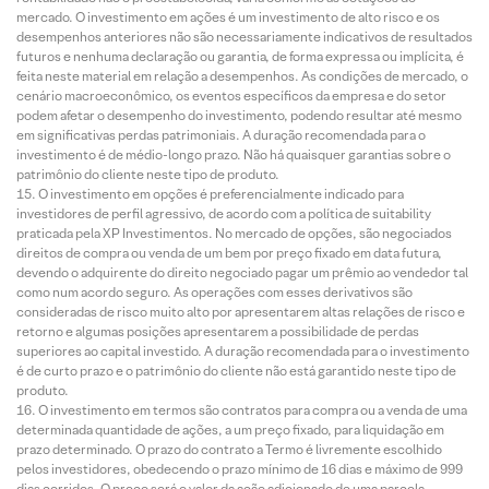
mercado. O investimento em ações é um investimento de alto risco e os
desempenhos anteriores não são necessariamente indicativos de resultados
futuros e nenhuma declaração ou garantia, de forma expressa ou implícita, é
feita neste material em relação a desempenhos. As condições de mercado, o
cenário macroeconômico, os eventos específicos da empresa e do setor
podem afetar o desempenho do investimento, podendo resultar até mesmo
em significativas perdas patrimoniais. A duração recomendada para o
investimento é de médio-longo prazo. Não há quaisquer garantias sobre o
patrimônio do cliente neste tipo de produto.
O investimento em opções é preferencialmente indicado para
investidores de perfil agressivo, de acordo com a política de suitability
praticada pela XP Investimentos. No mercado de opções, são negociados
direitos de compra ou venda de um bem por preço fixado em data futura,
devendo o adquirente do direito negociado pagar um prêmio ao vendedor tal
como num acordo seguro. As operações com esses derivativos são
consideradas de risco muito alto por apresentarem altas relações de risco e
retorno e algumas posições apresentarem a possibilidade de perdas
superiores ao capital investido. A duração recomendada para o investimento
é de curto prazo e o patrimônio do cliente não está garantido neste tipo de
produto.
O investimento em termos são contratos para compra ou a venda de uma
determinada quantidade de ações, a um preço fixado, para liquidação em
prazo determinado. O prazo do contrato a Termo é livremente escolhido
pelos investidores, obedecendo o prazo mínimo de 16 dias e máximo de 999
dias corridos. O preço será o valor da ação adicionado de uma parcela