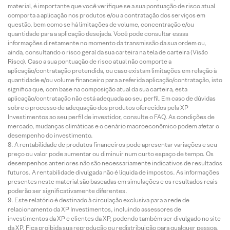
material, é importante que você verifique se a sua pontuação de risco atual
comporta a aplicação nos produtos e/ou a contratação dos serviços em
questão, bem como se há limitações de volume, concentração e/ou
quantidade para a aplicação desejada. Você pode consultar essas
informações diretamente no momento da transmissão da sua ordem ou,
ainda, consultando o risco geral da sua carteira na tela de carteira (Visão
Risco). Caso a sua pontuação de risco atual não comporte a
aplicação/contratação pretendida, ou caso existam limitações em relação à
quantidade e/ou volume financeiro para a referida aplicação/contratação, isto
significa que, com base na composição atual da sua carteira, esta
aplicação/contratação não está adequada ao seu perfil. Em caso de dúvidas
sobre o processo de adequação dos produtos oferecidos pela XP
Investimentos ao seu perfil de investidor, consulte o FAQ. As condições de
mercado, mudanças climáticas e o cenário macroeconômico podem afetar o
desempenho do investimento.
A rentabilidade de produtos financeiros pode apresentar variações e seu
preço ou valor pode aumentar ou diminuir num curto espaço de tempo. Os
desempenhos anteriores não são necessariamente indicativos de resultados
futuros. A rentabilidade divulgada não é líquida de impostos. As informações
presentes neste material são baseadas em simulações e os resultados reais
poderão ser significativamente diferentes.
Este relatório é destinado à circulação exclusiva para a rede de
relacionamento da XP Investimentos, incluindo assessores de
investimentos da XP e clientes da XP, podendo também ser divulgado no site
da XP. Fica proibida sua reprodução ou redistribuição para qualquer pessoa,