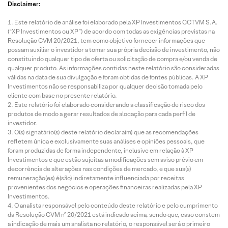
Disclaimer:
Este relatório de análise foi elaborado pela XP Investimentos CCTVM S.A.
(“XP Investimentos ou XP”) de acordo com todas as exigências previstas na
Resolução CVM 20/2021, tem como objetivo fornecer informações que
possam auxiliar o investidor a tomar sua própria decisão de investimento, não
constituindo qualquer tipo de oferta ou solicitação de compra e/ou venda de
qualquer produto. As informações contidas neste relatório são consideradas
válidas na data de sua divulgação e foram obtidas de fontes públicas. A XP
Investimentos não se responsabiliza por qualquer decisão tomada pelo
cliente com base no presente relatório.
Este relatório foi elaborado considerando a classificação de risco dos
produtos de modo a gerar resultados de alocação para cada perfil de
investidor.
O(s) signatário(s) deste relatório declara(m) que as recomendações
refletem única e exclusivamente suas análises e opiniões pessoais, que
foram produzidas de forma independente, inclusive em relação à XP
Investimentos e que estão sujeitas a modificações sem aviso prévio em
decorrência de alterações nas condições de mercado, e que sua(s)
remuneração(es) é(são) indiretamente influenciada por receitas
provenientes dos negócios e operações financeiras realizadas pela XP
Investimentos.
O analista responsável pelo conteúdo deste relatório e pelo cumprimento
da Resolução CVM nº 20/2021 está indicado acima, sendo que, caso constem
a indicação de mais um analista no relatório, o responsável será o primeiro