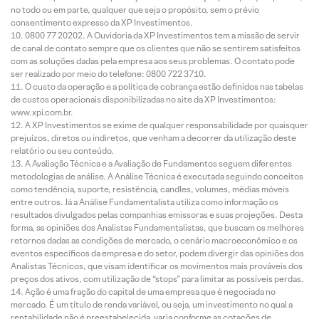
no todo ou em parte, qualquer que seja o propósito, sem o prévio
consentimento expresso da XP Investimentos.
0800 77 20202. A Ouvidoria da XP Investimentos tem a missão de servir
de canal de contato sempre que os clientes que não se sentirem satisfeitos
com as soluções dadas pela empresa aos seus problemas. O contato pode
ser realizado por meio do telefone: 0800 722 3710.
O custo da operação e a política de cobrança estão definidos nas tabelas
de custos operacionais disponibilizadas no site da XP Investimentos:
www.xpi.com.br.
A XP Investimentos se exime de qualquer responsabilidade por quaisquer
prejuízos, diretos ou indiretos, que venham a decorrer da utilização deste
relatório ou seu conteúdo.
A Avaliação Técnica e a Avaliação de Fundamentos seguem diferentes
metodologias de análise. A Análise Técnica é executada seguindo conceitos
como tendência, suporte, resistência, candles, volumes, médias móveis
entre outros. Já a Análise Fundamentalista utiliza como informação os
resultados divulgados pelas companhias emissoras e suas projeções. Desta
forma, as opiniões dos Analistas Fundamentalistas, que buscam os melhores
retornos dadas as condições de mercado, o cenário macroeconômico e os
eventos específicos da empresa e do setor, podem divergir das opiniões dos
Analistas Técnicos, que visam identificar os movimentos mais prováveis dos
preços dos ativos, com utilização de “stops” para limitar as possíveis perdas.
Ação é uma fração do capital de uma empresa que é negociada no
mercado. É um título de renda variável, ou seja, um investimento no qual a
rentabilidade não é preestabelecida, varia conforme as cotações de