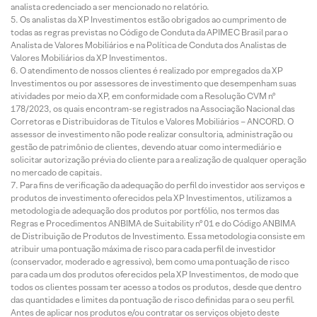
analista credenciado a ser mencionado no relatório.
Os analistas da XP Investimentos estão obrigados ao cumprimento de
todas as regras previstas no Código de Conduta da APIMEC Brasil para o
Analista de Valores Mobiliários e na Política de Conduta dos Analistas de
Valores Mobiliários da XP Investimentos.
O atendimento de nossos clientes é realizado por empregados da XP
Investimentos ou por assessores de investimento que desempenham suas
atividades por meio da XP, em conformidade com a Resolução CVM nº
178/2023, os quais encontram-se registrados na Associação Nacional das
Corretoras e Distribuidoras de Títulos e Valores Mobiliários – ANCORD. O
assessor de investimento não pode realizar consultoria, administração ou
gestão de patrimônio de clientes, devendo atuar como intermediário e
solicitar autorização prévia do cliente para a realização de qualquer operação
no mercado de capitais.
Para fins de verificação da adequação do perfil do investidor aos serviços e
produtos de investimento oferecidos pela XP Investimentos, utilizamos a
metodologia de adequação dos produtos por portfólio, nos termos das
Regras e Procedimentos ANBIMA de Suitability nº 01 e do Código ANBIMA
de Distribuição de Produtos de Investimento. Essa metodologia consiste em
atribuir uma pontuação máxima de risco para cada perfil de investidor
(conservador, moderado e agressivo), bem como uma pontuação de risco
para cada um dos produtos oferecidos pela XP Investimentos, de modo que
todos os clientes possam ter acesso a todos os produtos, desde que dentro
das quantidades e limites da pontuação de risco definidas para o seu perfil.
Antes de aplicar nos produtos e/ou contratar os serviços objeto deste