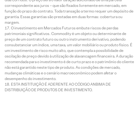
correspondente aos juros – que são fixados livremente em mercado, em
função do prazo do contrato. Toda transação a termo requer um depósito de
garantia. Essas garantias são prestadas em duas formas: cobertura ou
margem.
O investimento em Mercados Futuros embute riscos de perdas
patrimoniais significativos. Commodity é um objeto ou determinante de
preço de um contrato futuro ou outro instrumento derivativo, podendo
consubstanciar um índice, uma taxa, um valor mobiliário ou produto físico. É
um investimento de risco muito alto, que contempla a possibilidade de
oscilação de preço devido à utilização de alavancagem financeira. A duração
recomendada para o investimento é de curto prazo e o patrimônio do cliente
não está garantido neste tipo de produto. As condições de mercado,
mudanças climáticas e o cenário macroeconômico podem afetar o
desempenho do investimento.
ESTA INSTITUIÇÃO É ADERENTE AO CÓDIGO ANBIMA DE
DISTRIBUIÇÃO DE PRODUTOS DE INVESTIMENTO.