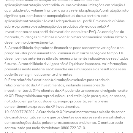
aplicação/contratação pretendida, ou caso existam limitações em relação à
quantidade e/ou volume financeiro para a referida aplicação/contratação, isto
significa que, com base na composição atual da sua carteira, esta
aplicação/contratação não está adequada ao seu perfil. Em caso de dúvidas
sobre o processo de adequação dos produtos oferecidos pela XP
Investimentos ao seu perfil de investidor, consulte o FAQ. As condições de
mercado, mudanças climáticas e o cenário macroeconômico podem afetar o
desempenho do investimento.
A rentabilidade de produtos financeiros pode apresentar variações e seu
preço ou valor pode aumentar ou diminuir num curto espaço de tempo. Os
desempenhos anteriores não são necessariamente indicativos de resultados
futuros. A rentabilidade divulgada não é líquida de impostos. As informações
presentes neste material são baseadas em simulações e os resultados reais
poderão ser significativamente diferentes.
Este relatório é destinado à circulação exclusiva para a rede de
relacionamento da XP Investimentos, incluindo assessores de
investimentos da XP e clientes da XP, podendo também ser divulgado no site
da XP. Fica proibida sua reprodução ou redistribuição para qualquer pessoa,
no todo ou em parte, qualquer que seja o propósito, sem o prévio
consentimento expresso da XP Investimentos.
0800 77 20202. A Ouvidoria da XP Investimentos tem a missão de servir
de canal de contato sempre que os clientes que não se sentirem satisfeitos
com as soluções dadas pela empresa aos seus problemas. O contato pode
ser realizado por meio do telefone: 0800 722 3710.