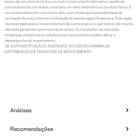
preço de um contrato futuro ou outro instrumento derivativo, podendo
consubstanciar um índice, uma taxa, um valor mobiliário ou produto físico. É
um investimento de risco muito alto, que contempla a possibilidade de
oscilação de preço devido à utilização de alavancagem financeira. A duração
recomendada para o investimento é de curto prazo e o patrimônio do cliente
não está garantido neste tipo de produto. As condições de mercado,
mudanças climáticas e o cenário macroeconômico podem afetar o
desempenho do investimento.
ESTA INSTITUIÇÃO É ADERENTE AO CÓDIGO ANBIMA DE
DISTRIBUIÇÃO DE PRODUTOS DE INVESTIMENTO.
Análises
Recomendações