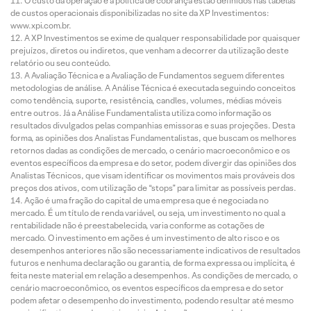
O custo da operação e a política de cobrança estão definidos nas tabelas
de custos operacionais disponibilizadas no site da XP Investimentos:
www.xpi.com.br.
A XP Investimentos se exime de qualquer responsabilidade por quaisquer
prejuízos, diretos ou indiretos, que venham a decorrer da utilização deste
relatório ou seu conteúdo.
A Avaliação Técnica e a Avaliação de Fundamentos seguem diferentes
metodologias de análise. A Análise Técnica é executada seguindo conceitos
como tendência, suporte, resistência, candles, volumes, médias móveis
entre outros. Já a Análise Fundamentalista utiliza como informação os
resultados divulgados pelas companhias emissoras e suas projeções. Desta
forma, as opiniões dos Analistas Fundamentalistas, que buscam os melhores
retornos dadas as condições de mercado, o cenário macroeconômico e os
eventos específicos da empresa e do setor, podem divergir das opiniões dos
Analistas Técnicos, que visam identificar os movimentos mais prováveis dos
preços dos ativos, com utilização de “stops” para limitar as possíveis perdas.
Ação é uma fração do capital de uma empresa que é negociada no
mercado. É um título de renda variável, ou seja, um investimento no qual a
rentabilidade não é preestabelecida, varia conforme as cotações de
mercado. O investimento em ações é um investimento de alto risco e os
desempenhos anteriores não são necessariamente indicativos de resultados
futuros e nenhuma declaração ou garantia, de forma expressa ou implícita, é
feita neste material em relação a desempenhos. As condições de mercado, o
cenário macroeconômico, os eventos específicos da empresa e do setor
podem afetar o desempenho do investimento, podendo resultar até mesmo