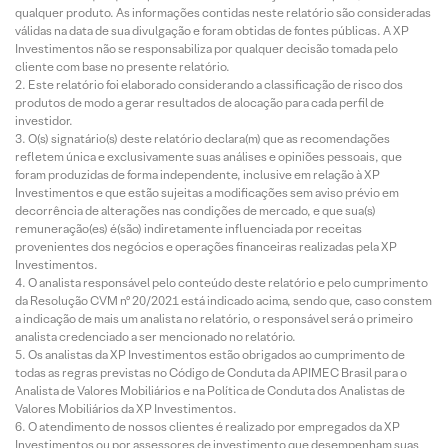
qualquer produto. As informações contidas neste relatório são consideradas
válidas na data de sua divulgação e foram obtidas de fontes públicas. A XP
Investimentos não se responsabiliza por qualquer decisão tomada pelo
cliente com base no presente relatório.
Este relatório foi elaborado considerando a classificação de risco dos
produtos de modo a gerar resultados de alocação para cada perfil de
investidor.
O(s) signatário(s) deste relatório declara(m) que as recomendações
refletem única e exclusivamente suas análises e opiniões pessoais, que
foram produzidas de forma independente, inclusive em relação à XP
Investimentos e que estão sujeitas a modificações sem aviso prévio em
decorrência de alterações nas condições de mercado, e que sua(s)
remuneração(es) é(são) indiretamente influenciada por receitas
provenientes dos negócios e operações financeiras realizadas pela XP
Investimentos.
O analista responsável pelo conteúdo deste relatório e pelo cumprimento
da Resolução CVM nº 20/2021 está indicado acima, sendo que, caso constem
a indicação de mais um analista no relatório, o responsável será o primeiro
analista credenciado a ser mencionado no relatório.
Os analistas da XP Investimentos estão obrigados ao cumprimento de
todas as regras previstas no Código de Conduta da APIMEC Brasil para o
Analista de Valores Mobiliários e na Política de Conduta dos Analistas de
Valores Mobiliários da XP Investimentos.
O atendimento de nossos clientes é realizado por empregados da XP
Investimentos ou por assessores de investimento que desempenham suas