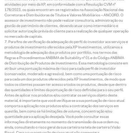
atividades por meio da XP, em conformidade com a Resolução CVM nº
178/2023, os quais encontram-se registrados na Associação Nacional das
Corretoras e Distribuidoras de Títulos e Valores Mobiliários – ANCORD. O
assessor de investimento não pode realizar consultoria, administração ou
gestão de patrimônio de clientes, devendo atuar como intermediário e
solicitar autorização prévia do cliente para a realização de qualquer operação
no mercado de capitais.
Para fins de verificação da adequação do perfil do investidor aos serviços e
produtos de investimento oferecidos pela XP Investimentos, utilizamos a
metodologia de adequação dos produtos por portfólio, nos termos das
Regras e Procedimentos ANBIMA de Suitability nº 01 e do Código ANBIMA
de Distribuição de Produtos de Investimento. Essa metodologia consiste em
atribuir uma pontuação máxima de risco para cada perfil de investidor
(conservador, moderado e agressivo), bem como uma pontuação de risco
para cada um dos produtos oferecidos pela XP Investimentos, de modo que
todos os clientes possam ter acesso a todos os produtos, desde que dentro
das quantidades e limites da pontuação de risco definidas para o seu perfil.
Antes de aplicar nos produtos e/ou contratar os serviços objeto deste
material, é importante que você verifique se a sua pontuação de risco atual
comporta a aplicação nos produtos e/ou a contratação dos serviços em
questão, bem como se há limitações de volume, concentração e/ou
quantidade para a aplicação desejada. Você pode consultar essas
informações diretamente no momento da transmissão da sua ordem ou,
ainda, consultando o risco geral da sua carteira na tela de carteira (Visão
Risco). Caso a sua pontuação de risco atual não comporte a