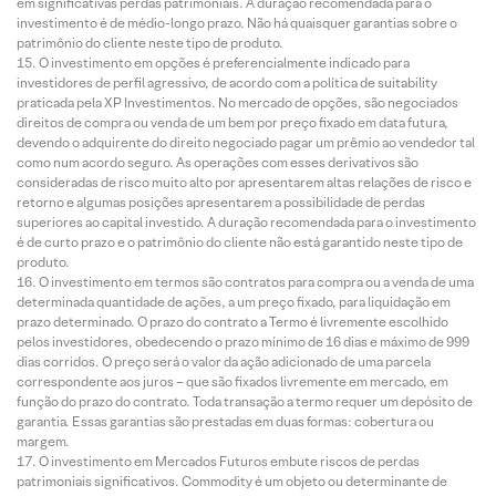
em significativas perdas patrimoniais. A duração recomendada para o
investimento é de médio-longo prazo. Não há quaisquer garantias sobre o
patrimônio do cliente neste tipo de produto.
O investimento em opções é preferencialmente indicado para
investidores de perfil agressivo, de acordo com a política de suitability
praticada pela XP Investimentos. No mercado de opções, são negociados
direitos de compra ou venda de um bem por preço fixado em data futura,
devendo o adquirente do direito negociado pagar um prêmio ao vendedor tal
como num acordo seguro. As operações com esses derivativos são
consideradas de risco muito alto por apresentarem altas relações de risco e
retorno e algumas posições apresentarem a possibilidade de perdas
superiores ao capital investido. A duração recomendada para o investimento
é de curto prazo e o patrimônio do cliente não está garantido neste tipo de
produto.
O investimento em termos são contratos para compra ou a venda de uma
determinada quantidade de ações, a um preço fixado, para liquidação em
prazo determinado. O prazo do contrato a Termo é livremente escolhido
pelos investidores, obedecendo o prazo mínimo de 16 dias e máximo de 999
dias corridos. O preço será o valor da ação adicionado de uma parcela
correspondente aos juros – que são fixados livremente em mercado, em
função do prazo do contrato. Toda transação a termo requer um depósito de
garantia. Essas garantias são prestadas em duas formas: cobertura ou
margem.
O investimento em Mercados Futuros embute riscos de perdas
patrimoniais significativos. Commodity é um objeto ou determinante de