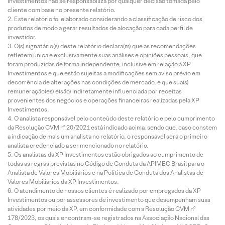
Investimentos não se responsabiliza por qualquer decisão tomada pelo
cliente com base no presente relatório.
Este relatório foi elaborado considerando a classificação de risco dos
produtos de modo a gerar resultados de alocação para cada perfil de
investidor.
O(s) signatário(s) deste relatório declara(m) que as recomendações
refletem única e exclusivamente suas análises e opiniões pessoais, que
foram produzidas de forma independente, inclusive em relação à XP
Investimentos e que estão sujeitas a modificações sem aviso prévio em
decorrência de alterações nas condições de mercado, e que sua(s)
remuneração(es) é(são) indiretamente influenciada por receitas
provenientes dos negócios e operações financeiras realizadas pela XP
Investimentos.
O analista responsável pelo conteúdo deste relatório e pelo cumprimento
da Resolução CVM nº 20/2021 está indicado acima, sendo que, caso constem
a indicação de mais um analista no relatório, o responsável será o primeiro
analista credenciado a ser mencionado no relatório.
Os analistas da XP Investimentos estão obrigados ao cumprimento de
todas as regras previstas no Código de Conduta da APIMEC Brasil para o
Analista de Valores Mobiliários e na Política de Conduta dos Analistas de
Valores Mobiliários da XP Investimentos.
O atendimento de nossos clientes é realizado por empregados da XP
Investimentos ou por assessores de investimento que desempenham suas
atividades por meio da XP, em conformidade com a Resolução CVM nº
178/2023, os quais encontram-se registrados na Associação Nacional das