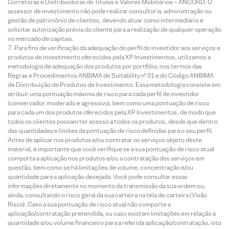
Corretoras e Distribuidoras de Títulos e Valores Mobiliários – ANCORD. O
assessor de investimento não pode realizar consultoria, administração ou
gestão de patrimônio de clientes, devendo atuar como intermediário e
solicitar autorização prévia do cliente para a realização de qualquer operação
no mercado de capitais.
Para fins de verificação da adequação do perfil do investidor aos serviços e
produtos de investimento oferecidos pela XP Investimentos, utilizamos a
metodologia de adequação dos produtos por portfólio, nos termos das
Regras e Procedimentos ANBIMA de Suitability nº 01 e do Código ANBIMA
de Distribuição de Produtos de Investimento. Essa metodologia consiste em
atribuir uma pontuação máxima de risco para cada perfil de investidor
(conservador, moderado e agressivo), bem como uma pontuação de risco
para cada um dos produtos oferecidos pela XP Investimentos, de modo que
todos os clientes possam ter acesso a todos os produtos, desde que dentro
das quantidades e limites da pontuação de risco definidas para o seu perfil.
Antes de aplicar nos produtos e/ou contratar os serviços objeto deste
material, é importante que você verifique se a sua pontuação de risco atual
comporta a aplicação nos produtos e/ou a contratação dos serviços em
questão, bem como se há limitações de volume, concentração e/ou
quantidade para a aplicação desejada. Você pode consultar essas
informações diretamente no momento da transmissão da sua ordem ou,
ainda, consultando o risco geral da sua carteira na tela de carteira (Visão
Risco). Caso a sua pontuação de risco atual não comporte a
aplicação/contratação pretendida, ou caso existam limitações em relação à
quantidade e/ou volume financeiro para a referida aplicação/contratação, isto