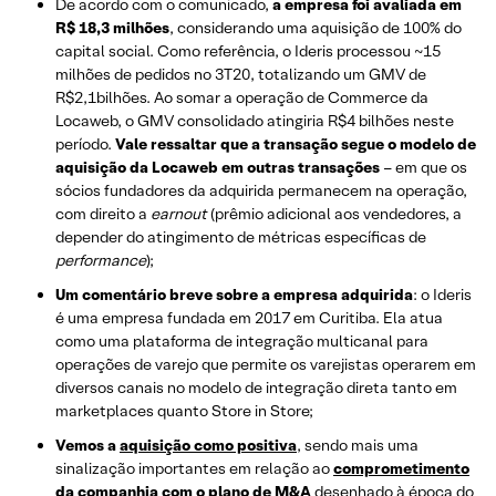
De acordo com o comunicado,
a empresa foi avaliada em
R$ 18,3 milhões
, considerando uma aquisição de 100% do
capital social. Como referência, o Ideris processou ~15
milhões de pedidos no 3T20, totalizando um GMV de
R$2,1bilhões. Ao somar a operação de Commerce da
Locaweb, o GMV consolidado atingiria R$4 bilhões neste
período.
Vale ressaltar que a transação segue o modelo de
aquisição da Locaweb em outras transações
– em que os
sócios fundadores da adquirida permanecem na operação,
com direito a
earnout
(prêmio adicional aos vendedores, a
depender do atingimento de métricas específicas de
performance
);
Um comentário breve sobre a empresa adquirida
: o Ideris
é uma empresa fundada em 2017 em Curitiba. Ela atua
como uma plataforma de integração multicanal para
operações de varejo que permite os varejistas operarem em
diversos canais no modelo de integração direta tanto em
marketplaces quanto Store in Store;
Vemos a
aquisição como positiva
, sendo mais uma
sinalização importantes em relação ao
comprometimento
da companhia com o plano de M&A
desenhado à época do