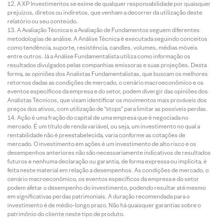
A XP Investimentos se exime de qualquer responsabilidade por quaisquer
prejuízos, diretos ou indiretos, que venham a decorrer da utilização deste
relatório ou seu conteúdo.
A Avaliação Técnica e a Avaliação de Fundamentos seguem diferentes
metodologias de análise. A Análise Técnica é executada seguindo conceitos
como tendência, suporte, resistência, candles, volumes, médias móveis
entre outros. Já a Análise Fundamentalista utiliza como informação os
resultados divulgados pelas companhias emissoras e suas projeções. Desta
forma, as opiniões dos Analistas Fundamentalistas, que buscam os melhores
retornos dadas as condições de mercado, o cenário macroeconômico e os
eventos específicos da empresa e do setor, podem divergir das opiniões dos
Analistas Técnicos, que visam identificar os movimentos mais prováveis dos
preços dos ativos, com utilização de “stops” para limitar as possíveis perdas.
Ação é uma fração do capital de uma empresa que é negociada no
mercado. É um título de renda variável, ou seja, um investimento no qual a
rentabilidade não é preestabelecida, varia conforme as cotações de
mercado. O investimento em ações é um investimento de alto risco e os
desempenhos anteriores não são necessariamente indicativos de resultados
futuros e nenhuma declaração ou garantia, de forma expressa ou implícita, é
feita neste material em relação a desempenhos. As condições de mercado, o
cenário macroeconômico, os eventos específicos da empresa e do setor
podem afetar o desempenho do investimento, podendo resultar até mesmo
em significativas perdas patrimoniais. A duração recomendada para o
investimento é de médio-longo prazo. Não há quaisquer garantias sobre o
patrimônio do cliente neste tipo de produto.