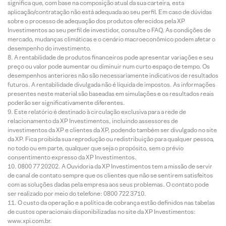
significa que, com base na composição atual da sua carteira, esta
aplicação/contratação não está adequada ao seu perfil. Em caso de dúvidas
sobre o processo de adequação dos produtos oferecidos pela XP
Investimentos ao seu perfil de investidor, consulte o FAQ. As condições de
mercado, mudanças climáticas e o cenário macroeconômico podem afetar o
desempenho do investimento.
A rentabilidade de produtos financeiros pode apresentar variações e seu
preço ou valor pode aumentar ou diminuir num curto espaço de tempo. Os
desempenhos anteriores não são necessariamente indicativos de resultados
futuros. A rentabilidade divulgada não é líquida de impostos. As informações
presentes neste material são baseadas em simulações e os resultados reais
poderão ser significativamente diferentes.
Este relatório é destinado à circulação exclusiva para a rede de
relacionamento da XP Investimentos, incluindo assessores de
investimentos da XP e clientes da XP, podendo também ser divulgado no site
da XP. Fica proibida sua reprodução ou redistribuição para qualquer pessoa,
no todo ou em parte, qualquer que seja o propósito, sem o prévio
consentimento expresso da XP Investimentos.
0800 77 20202. A Ouvidoria da XP Investimentos tem a missão de servir
de canal de contato sempre que os clientes que não se sentirem satisfeitos
com as soluções dadas pela empresa aos seus problemas. O contato pode
ser realizado por meio do telefone: 0800 722 3710.
O custo da operação e a política de cobrança estão definidos nas tabelas
de custos operacionais disponibilizadas no site da XP Investimentos:
www.xpi.com.br.