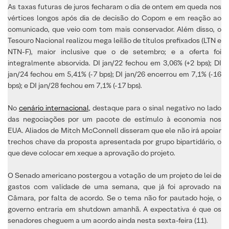
As taxas futuras de juros fecharam o dia de ontem em queda nos
vértices longos após dia de decisão do Copom e em reação ao
comunicado, que veio com tom mais conservador. Além disso, o
Tesouro Nacional realizou mega leilão de títulos prefixados (LTN e
NTN-F), maior inclusive que o de setembro; e a oferta foi
integralmente absorvida. DI jan/22 fechou em 3,06% (+2 bps); DI
jan/24 fechou em 5,41% (-7 bps); DI jan/26 encerrou em 7,1% (-16
bps); e DI jan/28 fechou em 7,1% (-17 bps).
No
cenário internacional
, destaque para o sinal negativo no lado
das negociações por um pacote de estímulo à economia nos
EUA. Aliados de Mitch McConnell disseram que ele não irá apoiar
trechos chave da proposta apresentada por grupo bipartidário, o
que deve colocar em xeque a aprovação do projeto.
O Senado americano postergou a votação de um projeto de lei de
gastos com validade de uma semana, que já foi aprovado na
Câmara, por falta de acordo. Se o tema não for pautado hoje, o
governo entraria em shutdown amanhã. A expectativa é que os
senadores cheguem a um acordo ainda nesta sexta-feira (11).