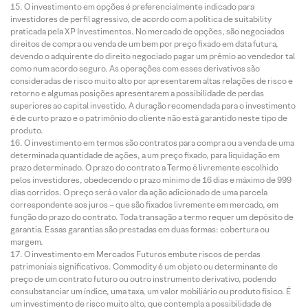
O investimento em opções é preferencialmente indicado para
investidores de perfil agressivo, de acordo com a política de suitability
praticada pela XP Investimentos. No mercado de opções, são negociados
direitos de compra ou venda de um bem por preço fixado em data futura,
devendo o adquirente do direito negociado pagar um prêmio ao vendedor tal
como num acordo seguro. As operações com esses derivativos são
consideradas de risco muito alto por apresentarem altas relações de risco e
retorno e algumas posições apresentarem a possibilidade de perdas
superiores ao capital investido. A duração recomendada para o investimento
é de curto prazo e o patrimônio do cliente não está garantido neste tipo de
produto.
O investimento em termos são contratos para compra ou a venda de uma
determinada quantidade de ações, a um preço fixado, para liquidação em
prazo determinado. O prazo do contrato a Termo é livremente escolhido
pelos investidores, obedecendo o prazo mínimo de 16 dias e máximo de 999
dias corridos. O preço será o valor da ação adicionado de uma parcela
correspondente aos juros – que são fixados livremente em mercado, em
função do prazo do contrato. Toda transação a termo requer um depósito de
garantia. Essas garantias são prestadas em duas formas: cobertura ou
margem.
O investimento em Mercados Futuros embute riscos de perdas
patrimoniais significativos. Commodity é um objeto ou determinante de
preço de um contrato futuro ou outro instrumento derivativo, podendo
consubstanciar um índice, uma taxa, um valor mobiliário ou produto físico. É
um investimento de risco muito alto, que contempla a possibilidade de