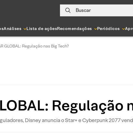
Buscar
os
Análises
Lista de ações
Recomendações
Periódicos
Apr
 GLOBAL: Regulação nas Big Tech?
OBAL: Regulação na
guladores, Disney anuncia o Star+ e Cyberpunk 2077 vende