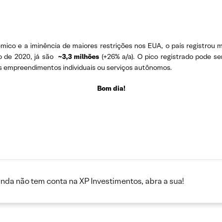
mico e a iminência de maiores restrições nos EUA, o país registrou 
o de 2020, já são
~3,3 milhões
(+26% a/a). O pico registrado pode s
s empreendimentos individuais ou serviços autônomos.
Bom dia!
inda não tem conta na XP Investimentos, abra a sua!