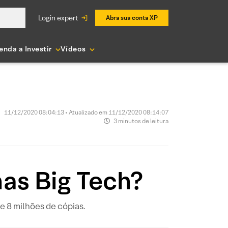
login expert
Abra sua conta XP
enda a Investir
Vídeos
11/12/2020 08:04:13 • Atualizado em 11/12/2020 08:14:07
3 minutos de leitura
s Big Tech?
 8 milhões de cópias.