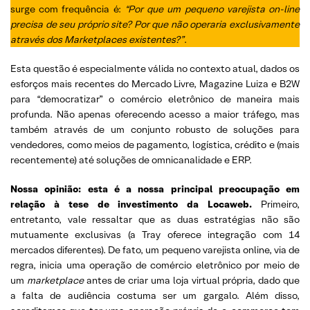
surge com frequência é:
“Por que um pequeno varejista on-line
precisa de seu próprio site? Por que não operaria exclusivamente
através dos Marketplaces existentes?”
.
Esta questão é especialmente válida no contexto atual, dados os
esforços mais recentes do Mercado Livre, Magazine Luiza e B2W
para “democratizar” o comércio eletrônico de maneira mais
profunda. Não apenas oferecendo acesso a maior tráfego, mas
também através de um conjunto robusto de soluções para
vendedores, como meios de pagamento, logística, crédito e (mais
recentemente) até soluções de omnicanalidade e ERP.
Nossa opinião: esta é a nossa principal preocupação em
relação à tese de investimento da Locaweb.
Primeiro,
entretanto, vale ressaltar que as duas estratégias não são
mutuamente exclusivas (a Tray oferece integração com 14
mercados diferentes). De fato, um pequeno varejista online, via de
regra, inicia uma operação de comércio eletrônico por meio de
um
marketplace
antes de criar uma loja virtual própria, dado que
a falta de audiência costuma ser um gargalo. Além disso,