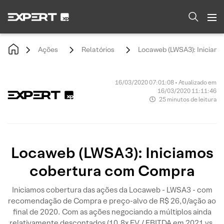
Ações
Relatórios
Locaweb (LWSA3): Iniciam
16/03/2020 07:01:08 • Atualizado em
16/03/2020 11:11:46
25 minutos de leitura
Locaweb (LWSA3): Iniciamos
cobertura com Compra
Iniciamos cobertura das ações da Locaweb - LWSA3 - com
recomendação de Compra e preço-alvo de R$ 26,0/ação ao
final de 2020. Com as ações negociando a múltiplos ainda
relativamente descontados (10,8x EV / EBITDA em 2021 vs.