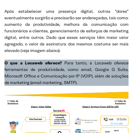
Após estabelecer uma presença digital, outras “dores”
eventualmente surgirão e precisarão ser endereçadas, tais como:
aumento da produtividade, melhora da comunicação com
funcionários e clientes, gerenciamento de esforços de marketing
digital, entre outros. Dado que esses serviços têm maior valor
agregado, o valor da assinatura dos mesmos costuma ser mais
elevado (veja imagem abaixo).
O que a Locaweb oferece?
Para tanto, a Locaweb oferece
ferramentas de produtividade, como email, Google G Suite,
Microsoft Office e Comunicação por IP (VOIP), além de soluções
de marketing (email marketing, SMTP).