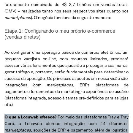
faturamento combinado de R$ 2,7 bilhões em vendas totais
(GMV) – realizadas tanto nos seus respectivos sites quanto nos
marketplaces
). O negócio funciona da seguinte maneira:
Etapa 1: Configurando o meu próprio e-commerce
(vendas diretas)
Ao configurar uma operação básica de comércio eletrônico, um
pequeno varejista on-line, com recursos limitados, precisará
acessar várias ferramentas que ajudarão a propagar a sua marca,
gerar tráfego e, portanto, serão fundamentais para determinar o
sucesso da operação. Os principais aspectos em nossa visão são:
integrações (com
marketplaces
, ERPs, plataformas de
pagamento e ferramentas de marketing) e experiência do usuário
(plataforma integrada, acesso à tamas pré-definidos para as lojas
etc.).
O que a Locaweb oferece?
Por meio das plataformas Tray e Tray
Corp, a Locaweb oferece integração com 14 diferentes
marketplaces
, soluções de ERP e pagamento, além de logística,