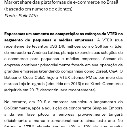
Market share das plataformas de e-commerce no Brasil
(baseado em número de clientes)
Fonte: Built With
Esperamos um aumento na competição: os esforços da VTEX no
segmento de pequenas e médias empresas
. A VTEX (que
recentemente levantou US$ 140 milhões com o Softbank), líder
de mercado na América Latina, planeja expandir suas soluções de
e-commerce para pequenas e médias empresas. Apesar da
empresa continuar primordialmente focada em sua operação de
grandes empresas (atendendo companhias como L’oréal, C&A, O
Boticário, Coca-Cola), hoje a VTEX atende PMEs por meio das
marcas Loja Integrada (adquirida em 2013) e da Xtech Commerce
(adquirida em 2017; descontinuada recentemente).
No entanto, em 2019 a empresa anunciou o lançamento do
GoCommerce, após a aquisição da concorrente Simples. Embora
ainda em fase piloto, a empresa provavelmente lançará
oficialmente a marca internacionalmente ainda este ano. No
futuro, a VTEX planeja ter de 40% a 50% de sua receita