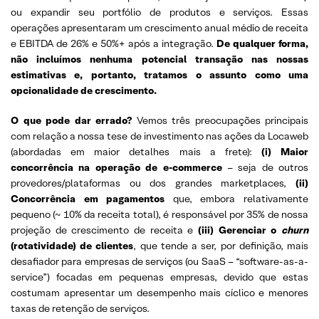
ou expandir seu portfólio de produtos e serviços. Essas
operações apresentaram um crescimento anual médio de receita
e EBITDA de 26% e 50%+ após a integração.
De qualquer forma,
não incluímos nenhuma potencial transação nas nossas
estimativas e, portanto, tratamos o assunto como uma
opcionalidade de crescimento.
O que pode dar errado?
Vemos três preocupações principais
com relação a nossa tese de investimento nas ações da Locaweb
(abordadas em maior detalhes mais a frete):
(i) Maior
concorrência na operação de e-commerce
– seja de outros
provedores/plataformas ou dos grandes marketplaces,
(ii)
Concorrência em pagamentos
que, embora relativamente
pequeno (~ 10% da receita total), é responsável por 35% de nossa
projeção de crescimento de receita e
(iii) Gerenciar o
churn
(rotatividade) de clientes
, que tende a ser, por definição, mais
desafiador para empresas de serviços (ou SaaS – “software-as-a-
service”) focadas em pequenas empresas, devido que estas
costumam apresentar um desempenho mais cíclico e menores
taxas de retenção de serviços.