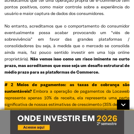
acreditamos que ter uma operação própria de e-commerce tem
pontos positivos, como maior controle sobre a experiência do
usuário e maior captura de dados dos consumidores.
No entanto, acreditamos que o comportamento do consumidor
eventualmente possa acabar provocando um “viés de
sobrevivência” em favor das grandes plataformas /
consolidadores (ou seja, à medida que o mercado se consolida
ainda mais, faz pouco sentido investir em uma loja online
proprietária).
Não vemos isso como um risco iminente no curto
prazo, mas acreditamos que esse seja um desafio estrutural de
médio prazo para as plataformas de Commerce.
# 2 Meios de pagamentos: as taxas de cobrança são
sustentáveis?
Embora a operação de pagamentos da Locaweb
represente apenas 10% da receita, ela representa uma parte
significativa de nossas estimativas de crescimento (35% de nossa
estimativa de crescimento de receita consolidado). Dessa forma,
alguns investidores levantaram preocupações em relação à
sustentabilidade da taxa de cobrança (
take-rate
) de ~6%
cobrada na plataforma de pagamento da empresa (Yapay).