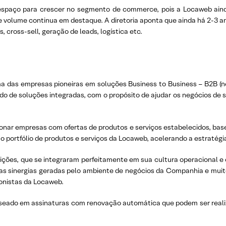
spaço para crescer no segmento de commerce, pois a Locaweb ainda
e volume continua em destaque. A diretoria aponta que ainda há 2-3 a
, cross-sell, geração de leads, logística etc.
 das empresas pioneiras em soluções Business to Business – B2B (ne
iado de soluções integradas, com o propósito de ajudar os negócios de
nar empresas com ofertas de produtos e serviços estabelecidos, base
 portfólio de produtos e serviços da Locaweb, acelerando a estratég
sições, que se integraram perfeitamente em sua cultura operacional e
das sinergias geradas pelo ambiente de negócios da Companhia e mu
onistas da Locaweb.
eado em assinaturas com renovação automática que podem ser realiza