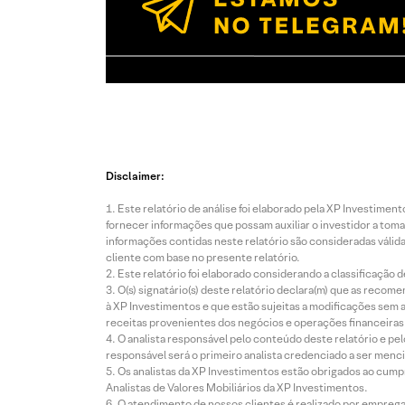
Disclaimer:
Este relatório de análise foi elaborado pela XP Investim
fornecer informações que possam auxiliar o investidor a toma
informações contidas neste relatório são consideradas válida
cliente com base no presente relatório.
Este relatório foi elaborado considerando a classificação d
O(s) signatário(s) deste relatório declara(m) que as reco
à XP Investimentos e que estão sujeitas a modificações sem 
receitas provenientes dos negócios e operações financeiras 
O analista responsável pelo conteúdo deste relatório e pe
responsável será o primeiro analista credenciado a ser menci
Os analistas da XP Investimentos estão obrigados ao cumpr
Analistas de Valores Mobiliários da XP Investimentos.
O atendimento de nossos clientes é realizado por empreg