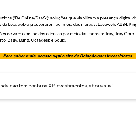
lutions (“Be Online/SaaS“): soluções que viabilizam a presença digita
 da Locaweb a prosperarem por meio das marcas: Locaweb, All iN, KingH
s de varejo online dos clientes por meio das marcas: Tray, Tray Corp, Y
o, Bagy, Bling, Octadesk e Squid.
Para saber mais, acesse aqui o site de Relação com Investidores
.
inda não tem conta na XP Investimentos, abra a sua!