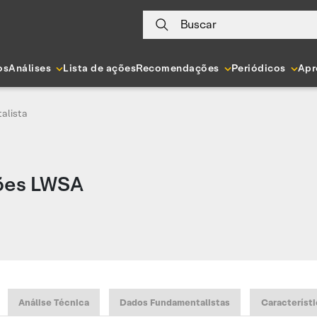
Buscar
os
Análises
Lista de ações
Recomendações
Periódicos
Apr
alista
ões LWSA
Análise Técnica
Dados Fundamentalistas
Característi