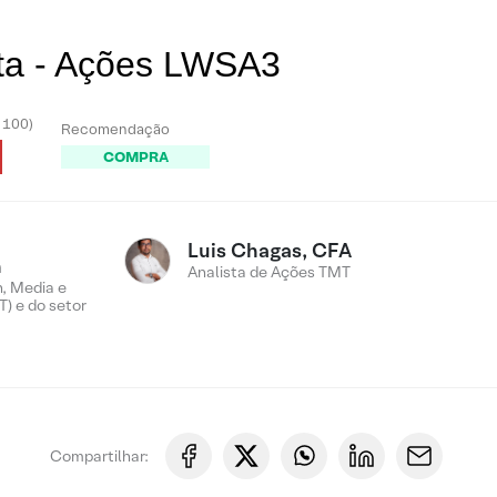
sta - Ações LWSA3
- 100)
Recomendação
COMPRA
Luis Chagas, CFA
n
Analista de Ações TMT
, Media e
) e do setor
Compartilhar: