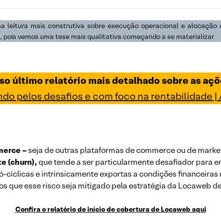
leitura mais construtiva sobre execução operacional e alocação 
ois vemos uma tese mais qualitativa começando a se materializar
so último relatório mais detalhado sobre as a
 pelos desafios e com foco na rentabilidade |
merce –
seja de outras plataformas de commerce ou de marke
e (churn),
que tende a ser particularmente desafiador para e
cíclicas e intrinsicamente exportas a condições financeiras m
 que esse risco seja mitigado pela estratégia da Locaweb de
Confira o relatório de início de cobertura de Locaweb aqui