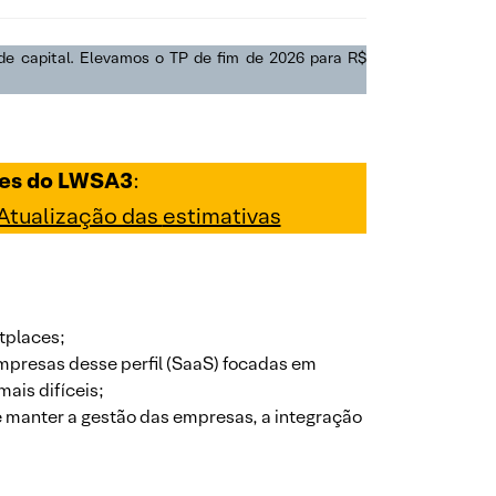
de capital. Elevamos o TP de fim de 2026 para R$
ções do LWSA3
:
 Atualização das
estimativas
tplaces;
mpresas desse perfil (SaaS) focadas em
ais difíceis;
 manter a gestão das empresas, a integração