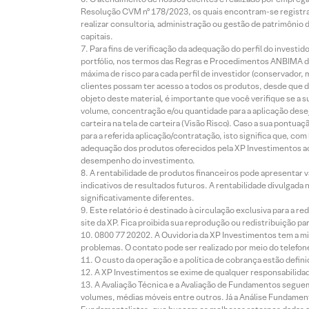
Resolução CVM nº 178/2023, os quais encontram-se registrad
realizar consultoria, administração ou gestão de patrimônio 
capitais.
Para fins de verificação da adequação do perfil do invest
portfólio, nos termos das Regras e Procedimentos ANBIMA de
máxima de risco para cada perfil de investidor (conservado
clientes possam ter acesso a todos os produtos, desde que de
objeto deste material, é importante que você verifique se a
volume, concentração e/ou quantidade para a aplicação dese
carteira na tela de carteira (Visão Risco). Caso a sua pontu
para a referida aplicação/contratação, isto significa que, co
adequação dos produtos oferecidos pela XP Investimentos ao
desempenho do investimento.
A rentabilidade de produtos financeiros pode apresentar
indicativos de resultados futuros. A rentabilidade divulgada
significativamente diferentes.
Este relatório é destinado à circulação exclusiva para a 
site da XP. Fica proibida sua reprodução ou redistribuição p
0800 77 20202. A Ouvidoria da XP Investimentos tem a mi
problemas. O contato pode ser realizado por meio do telefon
O custo da operação e a política de cobrança estão defini
A XP Investimentos se exime de qualquer responsabilidade
A Avaliação Técnica e a Avaliação de Fundamentos seguem
volumes, médias móveis entre outros. Já a Análise Fundament