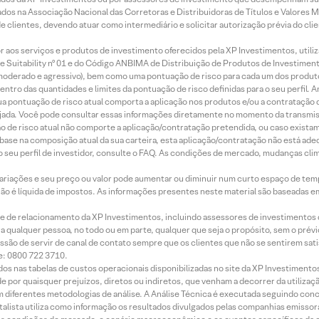
os na Associação Nacional das Corretoras e Distribuidoras de Títulos e Valores 
de clientes, devendo atuar como intermediário e solicitar autorização prévia do cl
idor aos serviços e produtos de investimento oferecidos pela XP Investimentos, uti
 Suitability nº 01 e do Código ANBIMA de Distribuição de Produtos de Investimen
r, moderado e agressivo), bem como uma pontuação de risco para cada um dos produ
ntro das quantidades e limites da pontuação de risco definidas para o seu perfil. A
 sua pontuação de risco atual comporta a aplicação nos produtos e/ou a contratação
jada. Você pode consultar essas informações diretamente no momento da transmissã
ação de risco atual não comporte a aplicação/contratação pretendida, ou caso exista
m base na composição atual da sua carteira, esta aplicação/contratação não está ad
 seu perfil de investidor, consulte o FAQ. As condições de mercado, mudanças cl
 variações e seu preço ou valor pode aumentar ou diminuir num curto espaço de t
 não é líquida de impostos. As informações presentes neste material são baseadas e
rede de relacionamento da XP Investimentos, incluindo assessores de investimentos
ara qualquer pessoa, no todo ou em parte, qualquer que seja o propósito, sem o pr
ssão de servir de canal de contato sempre que os clientes que não se sentirem sat
e: 0800 722 3710.
dos nas tabelas de custos operacionais disponibilizadas no site da XP Investimento
 por quaisquer prejuízos, diretos ou indiretos, que venham a decorrer da utilizaç
 diferentes metodologias de análise. A Análise Técnica é executada seguindo conc
alista utiliza como informação os resultados divulgados pelas companhias emissora