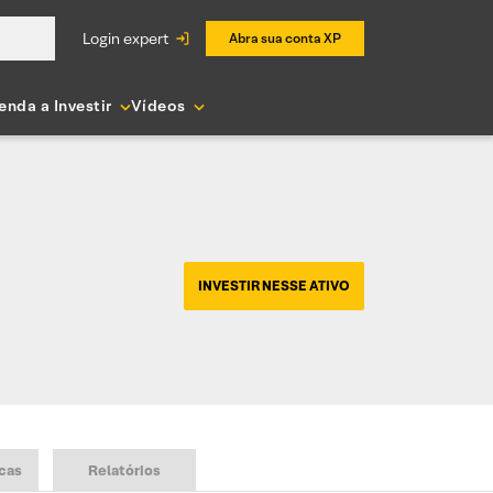
login expert
Abra sua conta XP
enda a Investir
Vídeos
INVESTIR NESSE ATIVO
cas
Relatórios