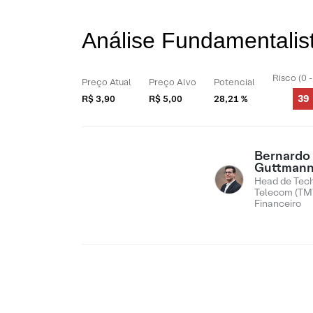
Análise Fundamentali
Risco (0 
Preço Atual
Preço Alvo
Potencial
39
R$ 3,90
R$ 5,00
28,21 %
Bernardo
Guttman
Head de Tech
Telecom (TMT
Financeiro