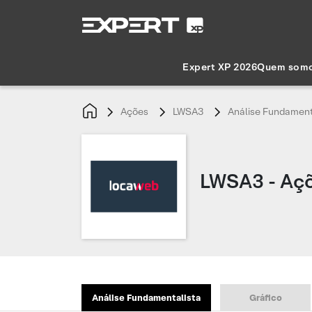
Expert XP 2026
Quem som
Ações
LWSA3
Análise Fundament
LWSA3 - Aç
Análise Fundamentalista
Gráfico