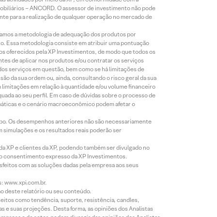
Mobiliários – ANCORD. O assessor de investimento não pode
iente para a realização de qualquer operação no mercado de
lizamos a metodologia de adequação dos produtos por
to. Essa metodologia consiste em atribuir uma pontuação
tos oferecidos pela XP Investimentos, de modo que todos os
ntes de aplicar nos produtos e/ou contratar os serviços
 dos serviços em questão, bem como se há limitações de
o da sua ordem ou, ainda, consultando o risco geral da sua
m limitações em relação à quantidade e/ou volume financeiro
equada ao seu perfil. Em caso de dúvidas sobre o processo de
imáticas e o cenário macroeconômico podem afetar o
empo. Os desempenhos anteriores não são necessariamente
m simulações e os resultados reais poderão ser
 da XP e clientes da XP, podendo também ser divulgado no
évio consentimento expresso da XP Investimentos.
isfeitos com as soluções dadas pela empresa aos seus
s: www.xpi.com.br.
ão deste relatório ou seu conteúdo.
eitos como tendência, suporte, resistência, candles,
s e suas projeções. Desta forma, as opiniões dos Analistas