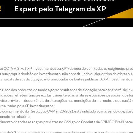
Expert pelo Telegram da XP
entos CCTVM S.A. (“XP Investimentos ou XP”) de acordo com todas as exigências p
r sua própria decisão de investimento, não constituindo qualquer tipo de oferta ou
s na data de sua divulgação e foram obtidas de fontes públicas. A XP Investimentos
e risco dos produtos de modo a gerar resultados de alocação para cada perfil de inv
mendações refletem única e exclusivamente suas análises e opiniões pessoais, que 
aviso prévio em decorrência de alterações nas condições de mercado, e que sua(s)
realizadas pela XP Investimentos.
lo cumprimento da Resolução CVM nº 20/2021 está indicado acima, sendo que, caso 
onado no relatório.
imento de todas as regras previstas no Código de Conduta da APIMEC Brasil para o 
ados da XP Investimentos ou por assessores de investimento que desempenham sua