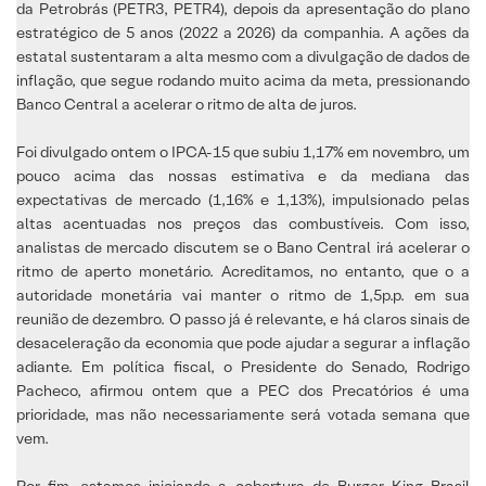
da Petrobrás (PETR3, PETR4), depois da apresentação do plano
estratégico de 5 anos (2022 a 2026) da companhia. A ações da
estatal sustentaram a alta mesmo com a divulgação de dados de
inflação, que segue rodando muito acima da meta, pressionando
Banco Central a acelerar o ritmo de alta de juros.
Foi divulgado ontem o IPCA-15 que subiu 1,17% em novembro, um
pouco acima das nossas estimativa e da mediana das
expectativas de mercado (1,16% e 1,13%), impulsionado pelas
altas acentuadas nos preços das combustíveis. Com isso,
analistas de mercado discutem se o Bano Central irá acelerar o
ritmo de aperto monetário. Acreditamos, no entanto, que o a
autoridade monetária vai manter o ritmo de 1,5p.p. em sua
reunião de dezembro. O passo já é relevante, e há claros sinais de
desaceleração da economia que pode ajudar a segurar a inflação
adiante. Em política fiscal, o Presidente do Senado, Rodrigo
Pacheco, afirmou ontem que a PEC dos Precatórios é uma
prioridade, mas não necessariamente será votada semana que
vem.
Por fim, estamos iniciando a cobertura de Burger King Brasil