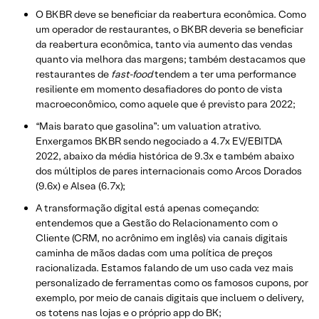
O BKBR deve se beneficiar da reabertura econômica. Como
um operador de restaurantes, o BKBR deveria se beneficiar
da reabertura econômica, tanto via aumento das vendas
quanto via melhora das margens; também destacamos que
restaurantes de
fast-food
tendem a ter uma performance
resiliente em momento desafiadores do ponto de vista
macroeconômico, como aquele que é previsto para 2022;
“Mais barato que gasolina”: um valuation atrativo.
Enxergamos BKBR sendo negociado a 4.7x EV/EBITDA
2022, abaixo da média histórica de 9.3x e também abaixo
dos múltiplos de pares internacionais como Arcos Dorados
(9.6x) e Alsea (6.7x);
A transformação digital está apenas começando:
entendemos que a Gestão do Relacionamento com o
Cliente (CRM, no acrônimo em inglês) via canais digitais
caminha de mãos dadas com uma política de preços
racionalizada. Estamos falando de um uso cada vez mais
personalizado de ferramentas como os famosos cupons, por
exemplo, por meio de canais digitais que incluem o delivery,
os totens nas lojas e o próprio app do BK;