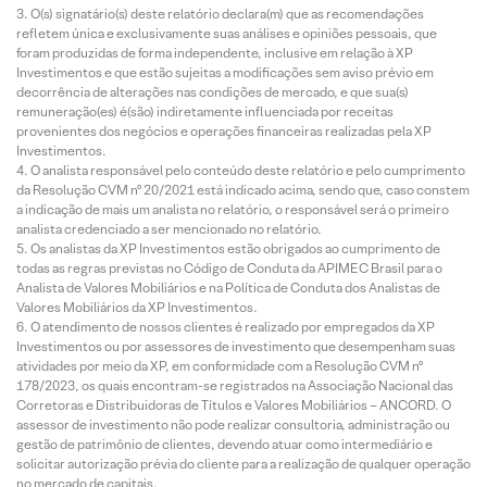
O(s) signatário(s) deste relatório declara(m) que as recomendações
refletem única e exclusivamente suas análises e opiniões pessoais, que
foram produzidas de forma independente, inclusive em relação à XP
Investimentos e que estão sujeitas a modificações sem aviso prévio em
decorrência de alterações nas condições de mercado, e que sua(s)
remuneração(es) é(são) indiretamente influenciada por receitas
provenientes dos negócios e operações financeiras realizadas pela XP
Investimentos.
O analista responsável pelo conteúdo deste relatório e pelo cumprimento
da Resolução CVM nº 20/2021 está indicado acima, sendo que, caso constem
a indicação de mais um analista no relatório, o responsável será o primeiro
analista credenciado a ser mencionado no relatório.
Os analistas da XP Investimentos estão obrigados ao cumprimento de
todas as regras previstas no Código de Conduta da APIMEC Brasil para o
Analista de Valores Mobiliários e na Política de Conduta dos Analistas de
Valores Mobiliários da XP Investimentos.
O atendimento de nossos clientes é realizado por empregados da XP
Investimentos ou por assessores de investimento que desempenham suas
atividades por meio da XP, em conformidade com a Resolução CVM nº
178/2023, os quais encontram-se registrados na Associação Nacional das
Corretoras e Distribuidoras de Títulos e Valores Mobiliários – ANCORD. O
assessor de investimento não pode realizar consultoria, administração ou
gestão de patrimônio de clientes, devendo atuar como intermediário e
solicitar autorização prévia do cliente para a realização de qualquer operação
no mercado de capitais.