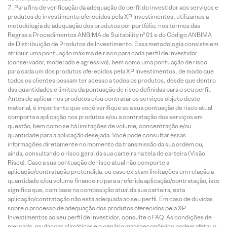
Para fins de verificação da adequação do perfil do investidor aos serviços e
produtos de investimento oferecidos pela XP Investimentos, utilizamos a
metodologia de adequação dos produtos por portfólio, nos termos das
Regras e Procedimentos ANBIMA de Suitability nº 01 e do Código ANBIMA
de Distribuição de Produtos de Investimento. Essa metodologia consiste em
atribuir uma pontuação máxima de risco para cada perfil de investidor
(conservador, moderado e agressivo), bem como uma pontuação de risco
para cada um dos produtos oferecidos pela XP Investimentos, de modo que
todos os clientes possam ter acesso a todos os produtos, desde que dentro
das quantidades e limites da pontuação de risco definidas para o seu perfil.
Antes de aplicar nos produtos e/ou contratar os serviços objeto deste
material, é importante que você verifique se a sua pontuação de risco atual
comporta a aplicação nos produtos e/ou a contratação dos serviços em
questão, bem como se há limitações de volume, concentração e/ou
quantidade para a aplicação desejada. Você pode consultar essas
informações diretamente no momento da transmissão da sua ordem ou,
ainda, consultando o risco geral da sua carteira na tela de carteira (Visão
Risco). Caso a sua pontuação de risco atual não comporte a
aplicação/contratação pretendida, ou caso existam limitações em relação à
quantidade e/ou volume financeiro para a referida aplicação/contratação, isto
significa que, com base na composição atual da sua carteira, esta
aplicação/contratação não está adequada ao seu perfil. Em caso de dúvidas
sobre o processo de adequação dos produtos oferecidos pela XP
Investimentos ao seu perfil de investidor, consulte o FAQ. As condições de
mercado, mudanças climáticas e o cenário macroeconômico podem afetar o