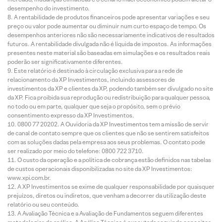
desempenho do investimento.
A rentabilidade de produtos financeiros pode apresentar variações e seu
preço ou valor pode aumentar ou diminuir num curto espaço de tempo. Os
desempenhos anteriores não são necessariamente indicativos de resultados
futuros. A rentabilidade divulgada não é líquida de impostos. As informações
presentes neste material são baseadas em simulações e os resultados reais
poderão ser significativamente diferentes.
Este relatório é destinado à circulação exclusiva para a rede de
relacionamento da XP Investimentos, incluindo assessores de
investimentos da XP e clientes da XP, podendo também ser divulgado no site
da XP. Fica proibida sua reprodução ou redistribuição para qualquer pessoa,
no todo ou em parte, qualquer que seja o propósito, sem o prévio
consentimento expresso da XP Investimentos.
0800 77 20202. A Ouvidoria da XP Investimentos tem a missão de servir
de canal de contato sempre que os clientes que não se sentirem satisfeitos
com as soluções dadas pela empresa aos seus problemas. O contato pode
ser realizado por meio do telefone: 0800 722 3710.
O custo da operação e a política de cobrança estão definidos nas tabelas
de custos operacionais disponibilizadas no site da XP Investimentos:
www.xpi.com.br.
A XP Investimentos se exime de qualquer responsabilidade por quaisquer
prejuízos, diretos ou indiretos, que venham a decorrer da utilização deste
relatório ou seu conteúdo.
A Avaliação Técnica e a Avaliação de Fundamentos seguem diferentes