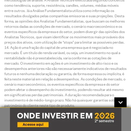
metodologias de análise. A Análise Técnica é executada seguindo conceitos
como tendência, suporte, resistência, candles, volumes, médias móveis
entre outros. Já a Análise Fundamentalista utiliza como informação os
resultados divulgados pelas companhias emissoras e suas projeções. Desta
forma, as opiniões dos Analistas Fundamentalistas, que buscam os melhores
retornos dadas as condições de mercado, o cenário macroeconômico e os
eventos específicos da empresa e do setor, podem divergir das opiniões dos
Analistas Técnicos, que visam identificar os movimentos mais prováveis dos
preços dos ativos, com utilização de “stops” para limitar as possíveis perdas.
Ação é uma fração do capital de uma empresa que é negociada no
mercado. É um título de renda variável, ou seja, um investimento no qual a
rentabilidade não é preestabelecida, varia conforme as cotações de
mercado. O investimento em ações é um investimento de alto risco e os
desempenhos anteriores não são necessariamente indicativos de resultados
futuros e nenhuma declaração ou garantia, de forma expressa ou implícita, é
feita neste material em relação a desempenhos. As condições de mercado, o
cenário macroeconômico, os eventos específicos da empresa e do setor
podem afetar o desempenho do investimento, podendo resultar até mesmo
em significativas perdas patrimoniais. A duração recomendada para o
investimento é de médio-longo prazo. Não há quaisquer garantias sobre o
patrimônio do cliente neste tipo de produto.
O investimento em opções é preferencialmente indicado para
investidores de perfil agressivo, de acordo com a política de suitability
praticada pela XP Investimentos. No mercado de opções, são negociados
direitos de compra ou venda de um bem por preço fixado em data futura,