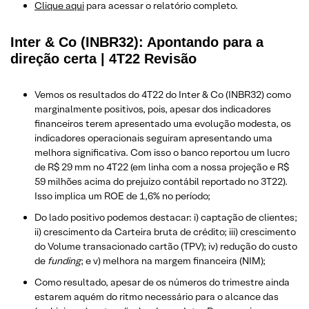
Clique aqui
para acessar o relatório completo.
Inter & Co (INBR32): Apontando para a
direção certa | 4T22 Revisão
Vemos os resultados do 4T22 do Inter & Co (INBR32) como
marginalmente positivos, pois, apesar dos indicadores
financeiros terem apresentado uma evolução modesta, os
indicadores operacionais seguiram apresentando uma
melhora significativa. Com isso o banco reportou um lucro
de R$ 29 mm no 4T22 (em linha com a nossa projeção e R$
59 milhões acima do prejuízo contábil reportado no 3T22).
Isso implica um ROE de 1,6% no período;
Do lado positivo podemos destacar: i) captação de clientes;
ii) crescimento da Carteira bruta de crédito; iii) crescimento
do Volume transacionado cartão (TPV); iv) redução do custo
de
funding
; e v) melhora na margem financeira (NIM);
Como resultado, apesar de os números do trimestre ainda
estarem aquém do ritmo necessário para o alcance das