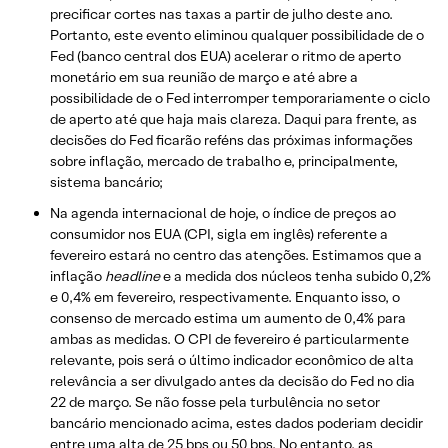
precificar cortes nas taxas a partir de julho deste ano.
Portanto, este evento eliminou qualquer possibilidade de o
Fed (banco central dos EUA) acelerar o ritmo de aperto
monetário em sua reunião de março e até abre a
possibilidade de o Fed interromper temporariamente o ciclo
de aperto até que haja mais clareza. Daqui para frente, as
decisões do Fed ficarão reféns das próximas informações
sobre inflação, mercado de trabalho e, principalmente,
sistema bancário;
Na agenda internacional de hoje, o índice de preços ao
consumidor nos EUA (CPI, sigla em inglês) referente a
fevereiro estará no centro das atenções. Estimamos que a
inflação
headline
e a medida dos núcleos tenha subido 0,2%
e 0,4% em fevereiro, respectivamente. Enquanto isso, o
consenso de mercado estima um aumento de 0,4% para
ambas as medidas. O CPI de fevereiro é particularmente
relevante, pois será o último indicador econômico de alta
relevância a ser divulgado antes da decisão do Fed no dia
22 de março. Se não fosse pela turbulência no setor
bancário mencionado acima, estes dados poderiam decidir
entre uma alta de 25 bps ou 50 bps. No entanto, as