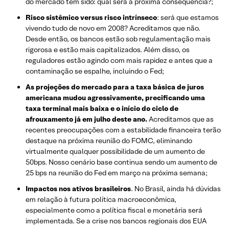
do mercado tem sido: qual será a próxima consequência?;
Risco sistêmico versus risco intrínseco
: será que estamos
vivendo tudo de novo em 2008? Acreditamos que não.
Desde então, os bancos estão sob regulamentação mais
rigorosa e estão mais capitalizados. Além disso, os
reguladores estão agindo com mais rapidez e antes que a
contaminação se espalhe, incluindo o Fed;
As projeções do mercado para a taxa básica de juros
americana mudou agressivamente, precificando uma
taxa terminal mais baixa e o início do ciclo de
afrouxamento já em julho deste ano.
Acreditamos que as
recentes preocupações com a estabilidade financeira terão
destaque na próxima reunião do FOMC, eliminando
virtualmente qualquer possibilidade de um aumento de
50bps. Nosso cenário base continua sendo um aumento de
25 bps na reunião do Fed em março na próxima semana;
Impactos nos ativos brasileiros
. No Brasil, ainda há dúvidas
em relação à futura política macroeconômica,
especialmente como a política fiscal e monetária será
implementada. Se a crise nos bancos regionais dos EUA