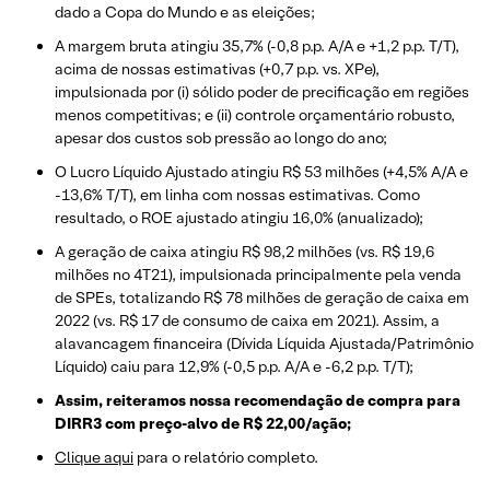
dado a Copa do Mundo e as eleições;
A margem bruta atingiu 35,7% (-0,8 p.p. A/A e +1,2 p.p. T/T),
acima de nossas estimativas (+0,7 p.p. vs. XPe),
impulsionada por (i) sólido poder de precificação em regiões
menos competitivas; e (ii) controle orçamentário robusto,
apesar dos custos sob pressão ao longo do ano;
O Lucro Líquido Ajustado atingiu R$ 53 milhões (+4,5% A/A e
-13,6% T/T), em linha com nossas estimativas. Como
resultado, o ROE ajustado atingiu 16,0% (anualizado);
A geração de caixa atingiu R$ 98,2 milhões (vs. R$ 19,6
milhões no 4T21), impulsionada principalmente pela venda
de SPEs, totalizando R$ 78 milhões de geração de caixa em
2022 (vs. R$ 17 de consumo de caixa em 2021). Assim, a
alavancagem financeira (Dívida Líquida Ajustada/Patrimônio
Líquido) caiu para 12,9% (-0,5 p.p. A/A e -6,2 p.p. T/T);
Assim, reiteramos nossa recomendação de compra para
DIRR3 com preço-alvo de R$ 22,00/ação;
Clique aqui
para o relatório completo.