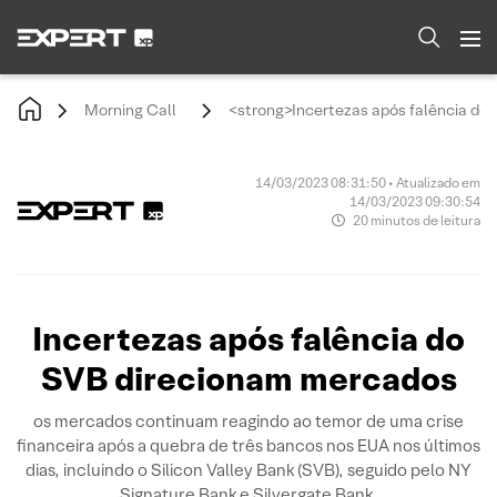
Morning Call
<strong>Incertezas após falência do
14/03/2023 08:31:50 • Atualizado em
14/03/2023 09:30:54
20 minutos de leitura
Incertezas após falência do
SVB direcionam mercados
os mercados continuam reagindo ao temor de uma crise
financeira após a quebra de três bancos nos EUA nos últimos
dias, incluindo o Silicon Valley Bank (SVB), seguido pelo NY
Signature Bank e Silvergate Bank.