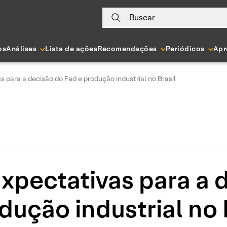
Buscar
os
Análises
Lista de ações
Recomendações
Periódicos
Apr
s para a decisão do Fed e produção industrial no Brasil
Expectativas para a 
dução industrial no 