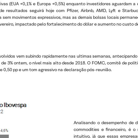
as (EUA +0,1% e Europa +0,5%) enquanto investidores aguardam a de
e resultados seguirá hoje com Pfizer, Airbnb, AMD, Lyft e Starbu
a sem movimentos expressivos, mas as demais bolsas locais permanece
vereiro, impactado pelo fortalecimento do dólar e aumento no custo d
olvidos vem subindo rapidamente nas ultimas semanas, antecipando a
 de 3% ontem, o nível mais alto desde 2018. O FOMC, comitê de polít
 0,50 pp e um tom agressivo na declaração pós-reunião.
Analisando o desempenho de di
commodities e financeiro, é o
intuitivo, já que essas empre