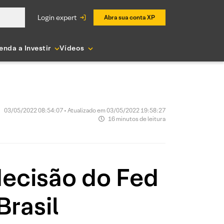
login expert
Abra sua conta XP
enda a Investir
Vídeos
03/05/2022 08:54:07 • Atualizado em 03/05/2022 19:58:27
16 minutos de leitura
decisão do Fed
Brasil