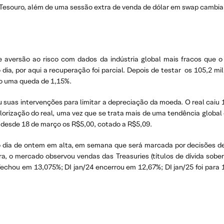
o Tesouro, além de uma sessão extra de venda de dólar em swap cambial
 aversão ao risco com dados da indústria global mais fracos que o
ia, por aqui a recuperação foi parcial. Depois de testar os 105,2 mi
do uma queda de 1,15%.
u suas intervenções para limitar a depreciação da moeda. O real caiu
alorização do real, uma vez que se trata mais de uma tendência globa
z desde 18 de março os R$5,00, cotado a R$5,09.
 o dia de ontem em alta, em semana que será marcada por decisões de 
ra, o mercado observou vendas das Treasuries (títulos de dívida sob
fechou em 13,075%; DI jan/24 encerrou em 12,67%; DI jan/25 foi para 1