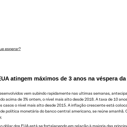
que esperar?
 EUA atingem máximos de 3 anos na véspera da 
esenvolvidos vem subindo rapidamente nas ultimas semanas, antecipan
ado acima de 3% ontem, o nível mais alto desde 2018. A taxa de 10 ano
s casos o nível mais alto desde 2015. A inflação crescente está coloc
de política monetária do banco central americano, se reúne amanhã.
;
 dólar dos EUA está se fortalecendo em relação à maioria das princip