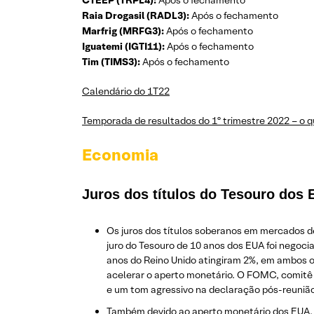
Raia Drogasil (RADL3):
Após o fechamento
Marfrig (MRFG3):
Após o fechamento
Iguatemi (IGTI11):
Após o fechamento
Tim (TIMS3):
Após o fechamento
Calendário do 1T22
Temporada de resultados do 1º trimestre 2022 – o 
Economia
Juros dos títulos do Tesouro dos
Os juros dos títulos soberanos em mercados d
juro do Tesouro de 10 anos dos EUA foi negoci
anos do Reino Unido atingiram 2%, em ambos o
acelerar o aperto monetário. O FOMC, comitê 
e um tom agressivo na declaração pós-reunião
Também devido ao aperto monetário dos EUA, o