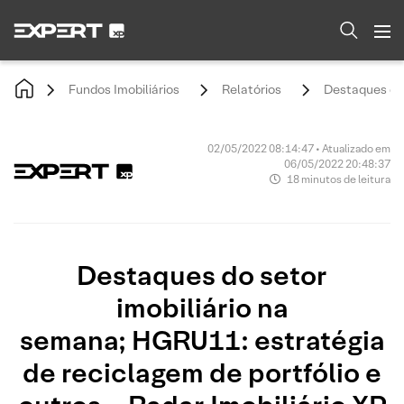
Fundos Imobiliários
Relatórios
Destaques do 
02/05/2022 08:14:47 • Atualizado em
06/05/2022 20:48:37
18 minutos de leitura
Destaques do setor
imobiliário na
semana; HGRU11: estratégia
de reciclagem de portfólio e