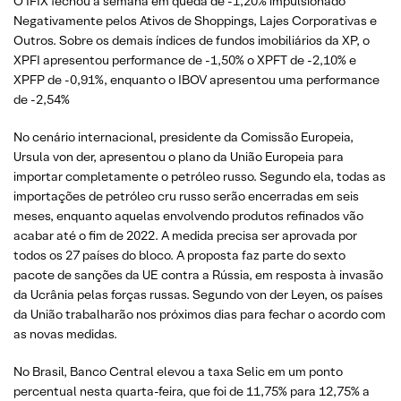
O IFIX fechou a semana em queda de -1,20% impulsionado
Negativamente pelos Ativos de Shoppings, Lajes Corporativas e
Outros. Sobre os demais índices de fundos imobiliários da XP, o
XPFI apresentou performance de -1,50% o XPFT de -2,10% e
XPFP de -0,91%, enquanto o IBOV apresentou uma performance
de -2,54%
No cenário internacional, presidente da Comissão Europeia,
Ursula von der, apresentou o plano da União Europeia para
importar completamente o petróleo russo. Segundo ela, todas as
importações de petróleo cru russo serão encerradas em seis
meses, enquanto aquelas envolvendo produtos refinados vão
acabar até o fim de 2022. A medida precisa ser aprovada por
todos os 27 países do bloco. A proposta faz parte do sexto
pacote de sanções da UE contra a Rússia, em resposta à invasão
da Ucrânia pelas forças russas. Segundo von der Leyen, os países
da União trabalharão nos próximos dias para fechar o acordo com
as novas medidas.
No Brasil, Banco Central elevou a taxa Selic em um ponto
percentual nesta quarta-feira, que foi de 11,75% para 12,75% a