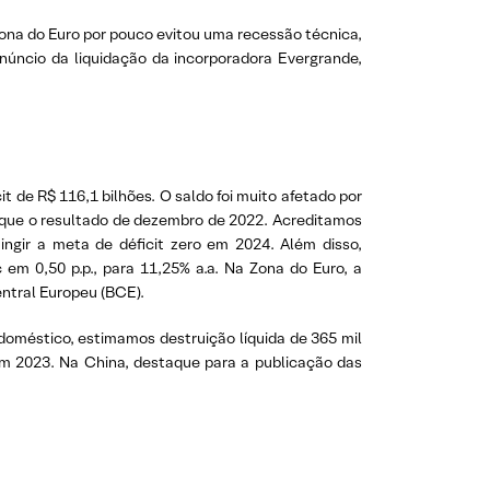
ona do Euro por pouco evitou uma recessão técnica,
núncio da liquidação da incorporadora Evergrande,
it de R$ 116,1 bilhões. O saldo foi muito afetado por
o que o resultado de dezembro de 2022. Acreditamos
ingir a meta de déficit zero em 2024. Além disso,
 em 0,50 p.p., para 11,25% a.a. Na Zona do Euro, a
entral Europeu (BCE).
doméstico, estimamos destruição líquida de 365 mil
em 2023. Na China, destaque para a publicação das