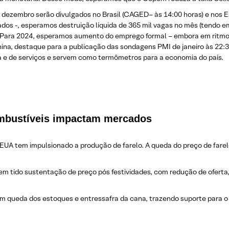
 dezembro serão divulgados no Brasil (CAGED– às 14:00 horas) e nos E
s -, esperamos destruição líquida de 365 mil vagas no mês (tendo em
. Para 2024, esperamos aumento do emprego formal – embora em ritmo
hina, destaque para a publicação das sondagens PMI de janeiro às 22
a e de serviços e servem como termômetros para a economia do país.
mbustíveis impactam mercados
os EUA tem impulsionado a produção de farelo. A queda do preço de far
 tem tido sustentação de preço pós festividades, com redução de ofert
m queda dos estoques e entressafra da cana, trazendo suporte para o