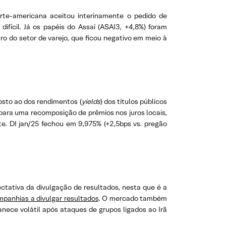
rte-americana aceitou interinamente o pedido de
ifícil. Já os papéis do Assaí (ASAI3, +4,8%) foram
o do setor de varejo, que ficou negativo em meio à
osto ao dos rendimentos (
yields
) dos títulos públicos
para uma recomposição de prêmios nos juros locais,
e. DI jan/25 fechou em 9,975% (+2,5bps vs. pregão
ctativa da divulgação de resultados, nesta que é a
panhias a divulgar resultados
. O mercado também
nece volátil após ataques de grupos ligados ao Irã