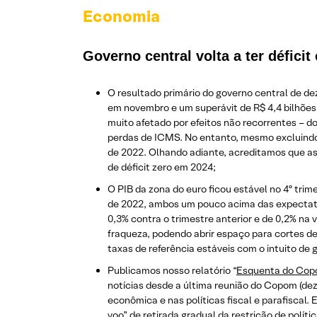
Economia
Governo central volta a ter défici
O resultado primário do governo central de dez
em novembro e um superávit de R$ 4,4 bilhões e
muito afetado por efeitos não recorrentes – 
perdas de ICMS. No entanto, mesmo excluindo e
de 2022. Olhando adiante, acreditamos que as
de déficit zero em 2024;
O PIB da zona do euro ficou estável no 4º tri
de 2022, ambos um pouco acima das expectativ
0,3% contra o trimestre anterior e de 0,2% na 
fraqueza, podendo abrir espaço para cortes de
taxas de referência estáveis com o intuito de 
Publicamos nosso relatório “
Esquenta do Co
notícias desde a última reunião do Copom (de
econômica e nas políticas fiscal e parafisca
voo” de retirada gradual da restrição de polí