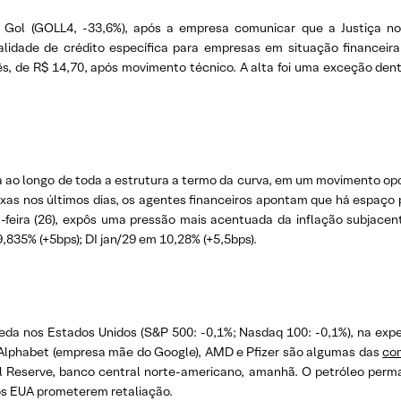
a Gol (GOLL4, -33,6%), após a empresa comunicar que a Justiça no
idade de crédito específica para empresas em situação financeira d
s, de R$ 14,70, após movimento técnico. A alta foi uma exceção dentr
ta ao longo de toda a estrutura a termo da curva, em um movimento op
axas nos últimos dias, os agentes financeiros apontam que há espaço 
-feira (26), expôs uma pressão mais acentuada da inflação subjacent
9,835% (+5bps); DI jan/29 em 10,28% (+5,5bps).
da nos Estados Unidos (S&P 500: -0,1%; Nasdaq 100: -0,1%), na expe
 Alphabet (empresa mãe do Google), AMD e Pfizer são algumas das
com
l Reserve, banco central norte-americano, amanhã. O petróleo perma
 os EUA prometerem retaliação.