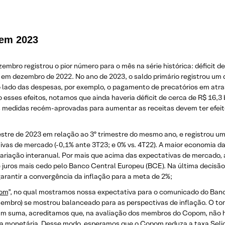
t em 2023
embro registrou o pior número para o mês na série histórica: déficit de
m dezembro de 2022. No ano de 2023, o saldo primário registrou um déf
do lado das despesas, por exemplo, o pagamento de precatórios em atr
sses efeitos, notamos que ainda haveria déficit de cerca de R$ 16,3 
 medidas recém-aprovadas para aumentar as receitas devem ter efeito p
mestre de 2023 em relação ao 3º trimestre do mesmo ano, e registrou um
as de mercado (-0,1% ante 3T23; e 0% vs. 4T22). A maior economia da
variação interanual. Por mais que acima das expectativas de mercado, 
 juros mais cedo pelo Banco Central Europeu (BCE). Na última decisão
garantir a convergência da inflação para a meta de 2%;
pom
”, no qual mostramos nossa expectativa para o comunicado do Banco 
zembro) se mostrou balanceado para as perspectivas de inflação. O to
l. Em suma, acreditamos que, na avaliação dos membros do Copom, não
tica monetária. Desse modo, esperamos que o Copom reduza a taxa Selic 