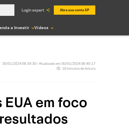
login expert
Abra sua conta XP
enda a Investir
Vídeos
30/01/2024 08:34:30 • Atualizado em 30/01/2024 08:40:17
19 minutos de leitura
s EUA em foco
 resultados