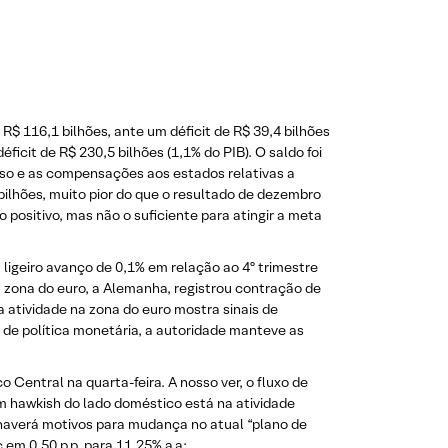
 R$ 116,1 bilhões, ante um déficit de R$ 39,4 bilhões
icit de R$ 230,5 bilhões (1,1% do PIB). O saldo foi
aso e as compensações aos estados relativas a
bilhões, muito pior do que o resultado de dezembro
ositivo, mas não o suficiente para atingir a meta
 ligeiro avanço de 0,1% em relação ao 4º trimestre
 zona do euro, a Alemanha, registrou contração de
a atividade na zona do euro mostra sinais de
 de política monetária, a autoridade manteve as
Central na quarta-feira. A nosso ver, o fluxo de
m hawkish do lado doméstico está na atividade
 haverá motivos para mudança no atual “plano de
em 0,50 p.p. para 11,25% a.a;