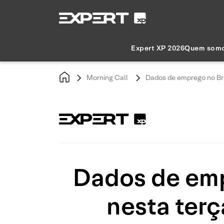
Expert XP 2026
Quem som
Morning Call
Dados de emprego no Bra
Dados de emp
nesta terç