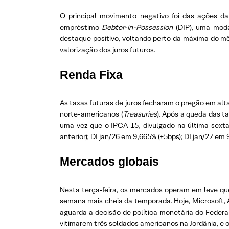
O principal movimento negativo foi das ações d
empréstimo
Debtor-in-Possession
(DIP), uma modal
destaque positivo, voltando perto da máxima do mê
valorização dos juros futuros.
Renda Fixa
As taxas futuras de juros fecharam o pregão em al
norte-americanos (
Treasuries
). Após a queda das t
uma vez que o IPCA-15, divulgado na última sexta
anterior); DI jan/26 em 9,665% (+5bps); DI jan/27 em 
Mercados globais
Nesta terça-feira, os mercados operam em leve que
semana mais cheia da temporada. Hoje, Microsoft,
aguarda a decisão de política monetária do Federa
vitimarem três soldados americanos na Jordânia, e