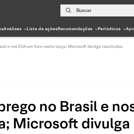
Buscar
os
Análises
Lista de ações
Recomendações
Periódicos
Apr
sil e nos EUA em foco nesta terça; Microsoft divulga resultados
rego no Brasil e no
a; Microsoft divulga