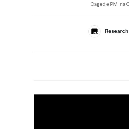
Caged e PMI na C
Research