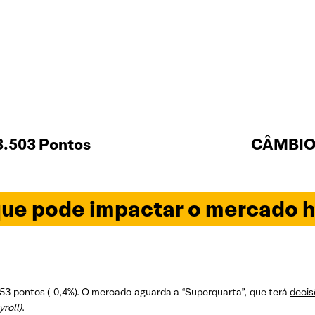
8.503 Pontos
CÂMBIO 
ue pode impactar o mercado h
53 pontos (-0,4%). O mercado aguarda a “Superquarta”, que terá
decis
yroll)
.