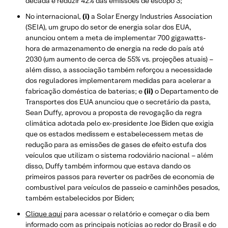
década e reduzir 42% das emissões de escopo 3;
No internacional,
(i)
a Solar Energy Industries Association
(SEIA), um grupo do setor de energia solar dos EUA,
anunciou ontem a meta de implementar 700 gigawatts-
hora de armazenamento de energia na rede do país até
2030 (um aumento de cerca de 55% vs. projeções atuais) –
além disso, a associação também reforçou a necessidade
dos reguladores implementarem medidas para acelerar a
fabricação doméstica de baterias; e
(ii)
o Departamento de
Transportes dos EUA anunciou que o secretário da pasta,
Sean Duffy, aprovou a proposta de revogação da regra
climática adotada pelo ex-presidente Joe Biden que exigia
que os estados medissem e estabelecessem metas de
redução para as emissões de gases de efeito estufa dos
veículos que utilizam o sistema rodoviário nacional – além
disso, Duffy também informou que estava dando os
primeiros passos para reverter os padrões de economia de
combustível para veículos de passeio e caminhões pesados,
também estabelecidos por Biden;
Clique aqui
para acessar o relatório e começar o dia bem
informado com as principais notícias ao redor do Brasil e do