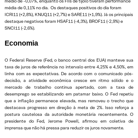
médio de -0,07%, enquanto os FIIs de tijolo tiveram performance
média de 0,11% no dia. Os destaques positivos do dia foram
ICRI11 (+2,8%), KNUQ11 (+2,7%) e SARE11 (+1,9%). Já os principais
destaque negativos foram HSAF11 (-4,3%), BROF11 (-2,9%) e
SNCI11 (-2,6%).
Economia
O Federal Reserve (Fed, o banco central dos EUA) manteve sua
taxa de juros de referência no intervalo entre 4,25% e 4,50%, em
linha com as expectativas. De acordo com o comunicado pós-
decisão, a atividade econômica cresce em ritmo sólido e o
mercado de trabalho continua apertado, com a taxa de
desemprego se estabilizando em patamar baixo. O Fed repetiu
que a inflação permanece elevada, mas removeu o trecho que
destacava progresso em direção à meta de 2%. Isso reforça a
postura cautelosa da autoridade monetária recentemente. O
presidente do Fed, Jerome Powell, afirmou em coletiva de
imprensa que não há pressa para reduzir os juros novamente.