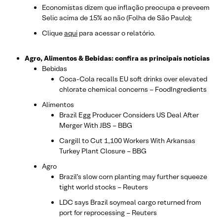
Economistas dizem que inflação preocupa e preveem
Selic acima de 15% ao não (Folha de São Paulo);
Clique
aqui
para acessar o relatório.
Agro, Alimentos & Bebidas: confira as principais notícias
Bebidas
Coca-Cola recalls EU soft drinks over elevated
chlorate chemical concerns – FoodIngredients
Alimentos
Brazil Egg Producer Considers US Deal After
Merger With JBS – BBG
Cargill to Cut 1,100 Workers With Arkansas
Turkey Plant Closure – BBG
Agro
Brazil’s slow corn planting may further squeeze
tight world stocks – Reuters
LDC says Brazil soymeal cargo returned from
port for reprocessing – Reuters