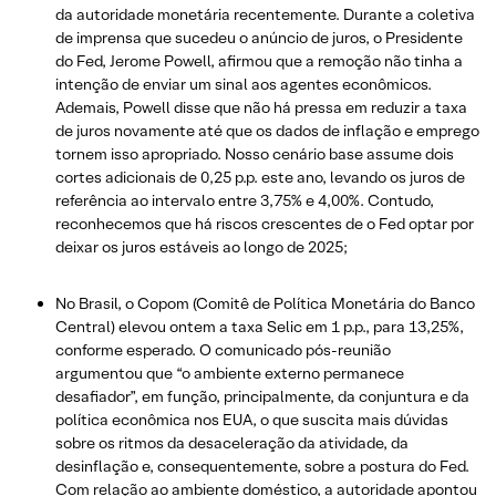
da autoridade monetária recentemente. Durante a coletiva
de imprensa que sucedeu o anúncio de juros, o Presidente
do Fed, Jerome Powell, afirmou que a remoção não tinha a
intenção de enviar um sinal aos agentes econômicos.
Ademais, Powell disse que não há pressa em reduzir a taxa
de juros novamente até que os dados de inflação e emprego
tornem isso apropriado. Nosso cenário base assume dois
cortes adicionais de 0,25 p.p. este ano, levando os juros de
referência ao intervalo entre 3,75% e 4,00%. Contudo,
reconhecemos que há riscos crescentes de o Fed optar por
deixar os juros estáveis ao longo de 2025;
No Brasil, o Copom (Comitê de Política Monetária do Banco
Central) elevou ontem a taxa Selic em 1 p.p., para 13,25%,
conforme esperado. O comunicado pós-reunião
argumentou que “o ambiente externo permanece
desafiador”, em função, principalmente, da conjuntura e da
política econômica nos EUA, o que suscita mais dúvidas
sobre os ritmos da desaceleração da atividade, da
desinflação e, consequentemente, sobre a postura do Fed.
Com relação ao ambiente doméstico, a autoridade apontou