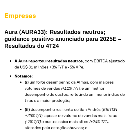
Empresas
Aura (AURA33): Resultados neutros;
guidance positivo anunciado para 2025E –
Resultados do 4T24
A Aura reportou resultados neutros
, com EBITDA ajustado
de US$ 81 milhões +3% T/T e -5% XPe.
Notamos
:
(i)
um forte desempenho da Almas, com maiores
volumes de vendas
(+11% T/T),
e um melhor
desempenho de custos, refletindo um menor índice de
tiras e a maior produção;
(ii)
desempenho resiliente de San Andrés (
EBITDA
+23% T/T
), apesar do volume de vendas mais fraco
(-7% T/T)
e custos caixa mais altos
(+24% T/T),
afetados pela estação chuvosa; e