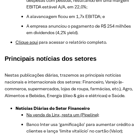
despesas com pessoal, resultando em uma margem
EBITDA estável A/A, em 22,0%;
A alavancagem ficou em 1,7x EBITDA; e
A empresa anunciou o pagamento de R$ 254 milhões
em dividendos (4,2% yield).
Clique aqui
para acessar o relatório completo.
Principais notícias dos setores
Nestas publicações diárias, trazemos as principais notícias
nacionais e internacionais dos setor
es: Financeiro, Varejo
(e-
commerce, supermercados, lojas de roupa, farmácias, etc.)
, Agro,
Alimentos e Bebidas, Energia (óleo & gás e elétricas) e Saúde.
Notícias Diárias do Setor Financeiro
Na venda da Linx, resta um (Pipeline);
Banco Inter usa ‘gamificação’ para aumentar crédito a
clientes e lança ‘limite vitalício’ no cartão (Valor);