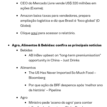
CEO do Mercado Livre vende US$ 320 milhões em
ações (Exame);
Amazon baixa taxas para vendedores, prepara
ampliação logística e diz que Brasil é ‘foco global’ (O
Globo);
Clique
aqui
para acessar o relatório.
Agro, Alimentos & Bebidas: confira as principais notícias
Bebidas
AB InBev upbeat on “long-term premiumisation”
opportunity in China – Just Drinks
Alimentos
The US Has Never Imported So Much Food –
Bloomberg
Por que ação da BRF despenca após ‘melhor ano
da história’ – Pipeline
Agro
Ministro pede ‘aceno do agro’ para conter