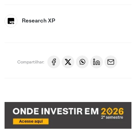
Research XP
Compartilhar: