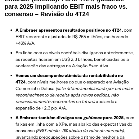
para 2025 implicando EBIT mais fraco vs.
consenso – Revisão do 4T24
A Embraer apresentou resultados positivos no 4T24,
com
EBIT recorrente ajustado de R$ 265 milhões, melhorando
+46% A/A.
Em linha com os níveis contábeis divulgados anteriormente,
as receitas ficaram em US$ 2,3 bilhões, beneficiadas pela
aceleração das entregas na Aviação Executiva.
Vemos um desempenho otimista da rentabilidade no
4T24,
com níveis melhores do que o esperado em Aviação
Comercial e Defesa
(este último impulsionado por um maior
reconhecimento de receita após novos pedidos, não
necessariamente recorrentes no futuro)
apoiando a
expansão de +2,3 p.p. A/A.
A Embraer também divulgou seu
guidance
para 2025,
com
faixas em linha com a XPe, mas abaixo das expectativas do
consenso
(EBIT médio -9% abaixo do valor de mercado),
levantando preocupações sobre o ritmo de melhoria da