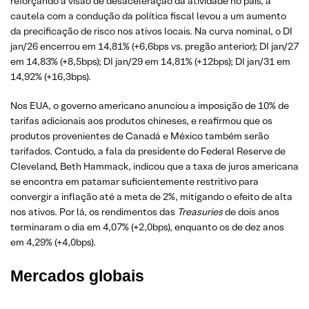
reforçando a visão de desaceleração da atividade no país, a
cautela com a condução da política fiscal levou a um aumento
da precificação de risco nos ativos locais. Na curva nominal, o DI
jan/26 encerrou em 14,81% (+6,6bps vs. pregão anterior); DI jan/27
em 14,83% (+8,5bps); DI jan/29 em 14,81% (+12bps); DI jan/31 em
14,92% (+16,3bps).
Nos EUA, o governo americano anunciou a imposição de 10% de
tarifas adicionais aos produtos chineses, e reafirmou que os
produtos provenientes de Canadá e México também serão
tarifados. Contudo, a fala da presidente do Federal Reserve de
Cleveland, Beth Hammack, indicou que a taxa de juros americana
se encontra em patamar suficientemente restritivo para
convergir a inflação até a meta de 2%, mitigando o efeito de alta
nos ativos. Por lá, os rendimentos das
Treasuries
de dois anos
terminaram o dia em 4,07% (+2,0bps), enquanto os de dez anos
em 4,29% (+4,0bps).
Mercados globais