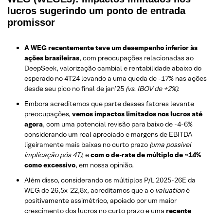
lucros sugerindo um ponto de entrada
promissor
A WEG recentemente teve um desempenho inferior às
ações brasileiras
, com preocupações relacionadas ao
DeepSeek, valorização cambial e rentabilidade abaixo do
esperado no 4T24 levando a uma queda de -17% nas ações
desde seu pico no final de jan’25
(vs. IBOV de +2%).
Embora acreditemos que parte desses fatores levante
preocupações,
vemos impactos limitados nos lucros até
agora
, com uma potencial revisão para baixo de -4-6%
considerando um real apreciado e margens de EBITDA
ligeiramente mais baixas no curto prazo
(uma possível
implicação pós 4T),
e
com o de-rate de múltiplo de ~14%
como excessivo
, em nossa opinião.
Além disso, considerando os múltiplos P/L 2025-26E da
WEG de 26,5x-22,8x, acreditamos que a o
valuation
é
positivamente assimétrico, apoiado por um maior
crescimento dos lucros no curto prazo e uma
recente