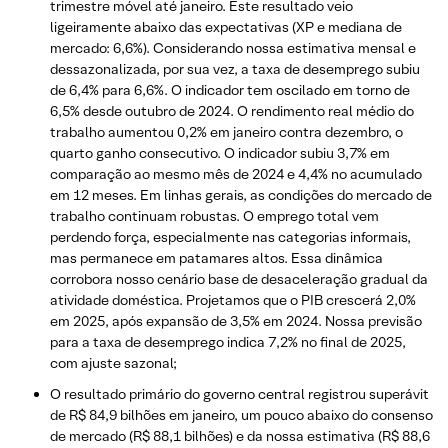
trimestre móvel até janeiro. Este resultado veio
ligeiramente abaixo das expectativas (XP e mediana de
mercado: 6,6%). Considerando nossa estimativa mensal e
dessazonalizada, por sua vez, a taxa de desemprego subiu
de 6,4% para 6,6%. O indicador tem oscilado em torno de
6,5% desde outubro de 2024. O rendimento real médio do
trabalho aumentou 0,2% em janeiro contra dezembro, o
quarto ganho consecutivo. O indicador subiu 3,7% em
comparação ao mesmo mês de 2024 e 4,4% no acumulado
em 12 meses. Em linhas gerais, as condições do mercado de
trabalho continuam robustas. O emprego total vem
perdendo força, especialmente nas categorias informais,
mas permanece em patamares altos. Essa dinâmica
corrobora nosso cenário base de desaceleração gradual da
atividade doméstica. Projetamos que o PIB crescerá 2,0%
em 2025, após expansão de 3,5% em 2024. Nossa previsão
para a taxa de desemprego indica 7,2% no final de 2025,
com ajuste sazonal;
O resultado primário do governo central registrou superávit
de R$ 84,9 bilhões em janeiro, um pouco abaixo do consenso
de mercado (R$ 88,1 bilhões) e da nossa estimativa (R$ 88,6