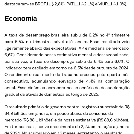
destacaram-se BROF11 (-2,8%), PATL11 (-2,1%) e VIUR11 (-1,9%).
Economia
A taxa de desemprego brasileira subiu de 6,2% no 4º trimestre
para 6,5% no trimestre móvel até janeiro. Esse resultado veio
ligeiramente abaixo das expectativas (XP e mediana de mercado:
6,6%). Considerando nossa estimativa mensal e dessazonalizada,
por sua vez, a taxa de desemprego subiu de 6,4% para 6,6%. O
indicador tem oscilado em torno de 6,5% desde outubro de 2024.
O rendimento real médio do trabalho cresceu pelo quarto mês
consecutivo, acumulando elevação de 4,4% na comparação
anual. Essa dinâmica corrobora nosso cenário de desaceleração
gradual da atividade doméstica ao longo de 2025.
O resultado primário do governo central registrou superávit de R$
84,9 bilhões em janeiro, um pouco abaixo do consenso de
mercado (R$ 88,1 bilhões) e da nossa estimativa (R$ 88,6 bilhões).
Em termos reais, houve crescimento de 2,2% em relação a janeiro
de 2024. No acumulado em 12 meses, entretanto, o resultado