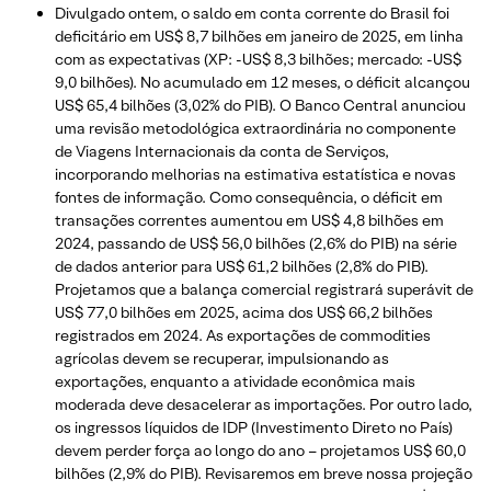
Divulgado ontem, o saldo em conta corrente do Brasil foi
deficitário em US$ 8,7 bilhões em janeiro de 2025, em linha
com as expectativas (XP: -US$ 8,3 bilhões; mercado: -US$
9,0 bilhões). No acumulado em 12 meses, o déficit alcançou
US$ 65,4 bilhões (3,02% do PIB). O Banco Central anunciou
uma revisão metodológica extraordinária no componente
de Viagens Internacionais da conta de Serviços,
incorporando melhorias na estimativa estatística e novas
fontes de informação. Como consequência, o déficit em
transações correntes aumentou em US$ 4,8 bilhões em
2024, passando de US$ 56,0 bilhões (2,6% do PIB) na série
de dados anterior para US$ 61,2 bilhões (2,8% do PIB).
Projetamos que a balança comercial registrará superávit de
US$ 77,0 bilhões em 2025, acima dos US$ 66,2 bilhões
registrados em 2024. As exportações de commodities
agrícolas devem se recuperar, impulsionando as
exportações, enquanto a atividade econômica mais
moderada deve desacelerar as importações. Por outro lado,
os ingressos líquidos de IDP (Investimento Direto no País)
devem perder força ao longo do ano – projetamos US$ 60,0
bilhões (2,9% do PIB). Revisaremos em breve nossa projeção