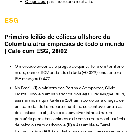
Clique aqui
para acessar o relatório.
ESG
Primeiro leilão de eólicas offshore da
Colômbia atrai empresas de todo o mundo
| Café com ESG, 28/02
O mercado encerrou o pregão de quinta-feira em território
misto, com o IBOV andando de lado (+0,02%), enquanto o
ISE avançou 0,44%;
No Brasil,
(i)
o ministro dos Portos e Aeroportos, Silvio
Costa Filho, e o embaixador da Noruega, Odd Magne Ruud,
assinaram, na quarta-feira (26), um acordo para criação de
um corredor de transporte marítimo sustentável entre os
dois países – o objetivo é desenvolver infraestrutura
portuária para abastecimento de navios com combustíveis
de baixo ou zero carbono; e
(ii)
a Assembleia-Geral
Extraordinária (AGE) da Eletrobras aprovou nessa semana o