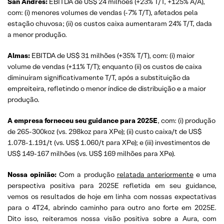
San Andrés:
EBITDA de US$ 24 milhões (+23% T/T, +125% A/A),
com: (i) menores volumes de vendas (-7% T/T), afetados pela
estação chuvosa; (ii) os custos caixa aumentaram 24% T/T, dada
a menor produção.
Almas:
EBITDA de US$ 31 milhões (+35% T/T), com: (i) maior
volume de vendas (+11% T/T); enquanto (ii) os custos de caixa
diminuíram significativamente T/T, após a substituição da
empreiteira, refletindo o menor índice de distribuição e a maior
produção.
A empresa forneceu seu guidance para 2025E
, com: (i) produção
de 265-300koz (vs. 298koz para XPe); (ii) custo caixa/t de US$
1.078-1.191/t (vs. US$ 1.060/t para XPe); e (iii) investimentos de
US$ 149-167 milhões (vs. US$ 169 milhões para XPe).
Nossa opinião:
Com a produção
relatada anteriormente
e uma
perspectiva positiva para 2025E refletida em seu guidance,
vemos os resultados de hoje em linha com nossas expectativas
para o 4T24, abrindo caminho para outro ano forte em 2025E.
Dito isso, reiteramos nossa visão positiva sobre a Aura, com