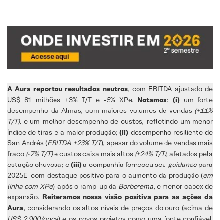
A Aura reportou resultados neutros
, com EBITDA ajustado de
US$ 81 milhões +3% T/T e -5% XPe.
Notamos
:
(i)
um forte
desempenho da Almas, com maiores volumes de vendas
(+11%
T/T),
e um melhor desempenho de custos, refletindo um menor
índice de tiras e a maior produção;
(ii)
desempenho resiliente de
San Andrés (
EBITDA +23% T/T
), apesar do volume de vendas mais
fraco
(-7% T/T)
e custos caixa mais altos
(+24% T/T),
afetados pela
estação chuvosa; e
(iii)
a companhia forneceu seu
guidance
para
2025E, com destaque positivo para o aumento da produção (
em
linha com XPe
), após o ramp-up da
Borborema
, e menor capex de
expansão.
Reiteramos nossa visão positiva para as ações da
Aura
, considerando os altos níveis de preços do ouro (acima de
US$ 2.900/onça
) e os novos projetos como uma fonte confiável