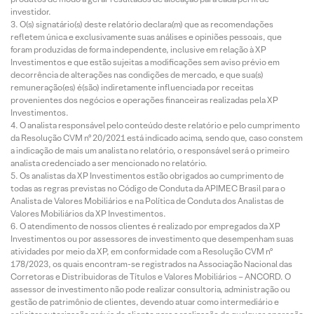
investidor.
O(s) signatário(s) deste relatório declara(m) que as recomendações
refletem única e exclusivamente suas análises e opiniões pessoais, que
foram produzidas de forma independente, inclusive em relação à XP
Investimentos e que estão sujeitas a modificações sem aviso prévio em
decorrência de alterações nas condições de mercado, e que sua(s)
remuneração(es) é(são) indiretamente influenciada por receitas
provenientes dos negócios e operações financeiras realizadas pela XP
Investimentos.
O analista responsável pelo conteúdo deste relatório e pelo cumprimento
da Resolução CVM nº 20/2021 está indicado acima, sendo que, caso constem
a indicação de mais um analista no relatório, o responsável será o primeiro
analista credenciado a ser mencionado no relatório.
Os analistas da XP Investimentos estão obrigados ao cumprimento de
todas as regras previstas no Código de Conduta da APIMEC Brasil para o
Analista de Valores Mobiliários e na Política de Conduta dos Analistas de
Valores Mobiliários da XP Investimentos.
O atendimento de nossos clientes é realizado por empregados da XP
Investimentos ou por assessores de investimento que desempenham suas
atividades por meio da XP, em conformidade com a Resolução CVM nº
178/2023, os quais encontram-se registrados na Associação Nacional das
Corretoras e Distribuidoras de Títulos e Valores Mobiliários – ANCORD. O
assessor de investimento não pode realizar consultoria, administração ou
gestão de patrimônio de clientes, devendo atuar como intermediário e