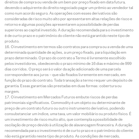
direitos de compra ou venda de um bem por preço fixado em data futura,
devendo o adquirente do direito negociado pagar um prêmio ao vendedor tal
como num acordo seguro. As operações com esses derivativos são
consideradas de risco muito alto por apresentarem altas relações de risco e
retorno e algumas posições apresentarem a possibilidade de perdas
superiores ao capital investido. A duração recomendada para o investimento
é de curto prazo e o patrimônio do cliente não está garantido neste tipo de
produto.
O investimento em termos são contratos para compra ou a venda de uma
determinada quantidade de ações, a um preço fixado, para liquidação em
prazo determinado. O prazo do contrato a Termo é livremente escolhido
pelos investidores, obedecendo o prazo mínimo de 16 dias e máximo de 999
dias corridos. O preço será o valor da ação adicionado de uma parcela
correspondente aos juros – que são fixados livremente em mercado, em
função do prazo do contrato. Toda transação a termo requer um depósito de
garantia. Essas garantias são prestadas em duas formas: cobertura ou
margem.
O investimento em Mercados Futuros embute riscos de perdas
patrimoniais significativos. Commodity é um objeto ou determinante de
preço de um contrato futuro ou outro instrumento derivativo, podendo
consubstanciar um índice, uma taxa, um valor mobiliário ou produto físico. É
um investimento de risco muito alto, que contempla a possibilidade de
oscilação de preço devido à utilização de alavancagem financeira. A duração
recomendada para o investimento é de curto prazo e o patrimônio do cliente
não está garantido neste tipo de produto. As condições de mercado,