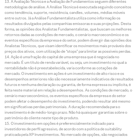
A Avaliação Técnica e a Avaliação de Fundamentos seguem diferentes
metodologias de análise. A Análise Técnica é executada seguindo conceitos
como tendência, suporte, resistência, candles, volumes, médias móveis
entre outros. Já a Análise Fundamentalista utiliza como informação os
resultados divulgados pelas companhias emissoras e suas projeções. Desta
forma, as opiniões dos Analistas Fundamentalistas, que buscam os melhores
retornos dadas as condições de mercado, o cenário macroeconômico e os
eventos específicos da empresa e do setor, podem divergir das opiniões dos
Analistas Técnicos, que visam identificar os movimentos mais prováveis dos
preços dos ativos, com utilização de “stops” para limitar as possíveis perdas.
Ação é uma fração do capital de uma empresa que é negociada no
mercado. É um título de renda variável, ou seja, um investimento no qual a
rentabilidade não é preestabelecida, varia conforme as cotações de
mercado. O investimento em ações é um investimento de alto risco e os
desempenhos anteriores não são necessariamente indicativos de resultados
futuros e nenhuma declaração ou garantia, de forma expressa ou implícita, é
feita neste material em relação a desempenhos. As condições de mercado, o
cenário macroeconômico, os eventos específicos da empresa e do setor
podem afetar o desempenho do investimento, podendo resultar até mesmo
em significativas perdas patrimoniais. A duração recomendada para o
investimento é de médio-longo prazo. Não há quaisquer garantias sobre o
patrimônio do cliente neste tipo de produto.
O investimento em opções é preferencialmente indicado para
investidores de perfil agressivo, de acordo com a política de suitability
praticada pela XP Investimentos. No mercado de opções, são negociados