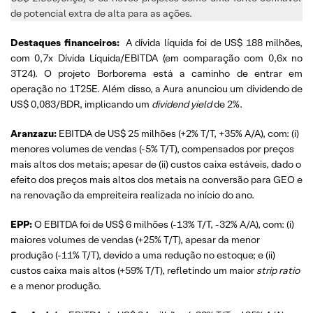
de potencial extra de alta para as ações.
Destaques financeiros:
A dívida líquida foi de US$ 188 milhões,
com 0,7x Dívida Líquida/EBITDA (em comparação com 0,6x no
3T24). O projeto Borborema está a caminho de entrar em
operação no 1T25E. Além disso, a Aura anunciou um dividendo de
US$ 0,083/BDR, implicando um
dividend yield
de 2%.
Aranzazu:
EBITDA de US$ 25 milhões (+2% T/T, +35% A/A), com: (i)
menores volumes de vendas (-5% T/T), compensados por preços
mais altos dos metais; apesar de (ii) custos caixa estáveis, dado o
efeito dos preços mais altos dos metais na conversão para GEO e
na renovação da empreiteira realizada no início do ano.
EPP:
O EBITDA foi de US$ 6 milhões (-13% T/T, -32% A/A), com: (i)
maiores volumes de vendas (+25% T/T), apesar da menor
produção (-11% T/T), devido a uma redução no estoque; e (ii)
custos caixa mais altos (+59% T/T), refletindo um maior
strip ratio
e a menor produção.