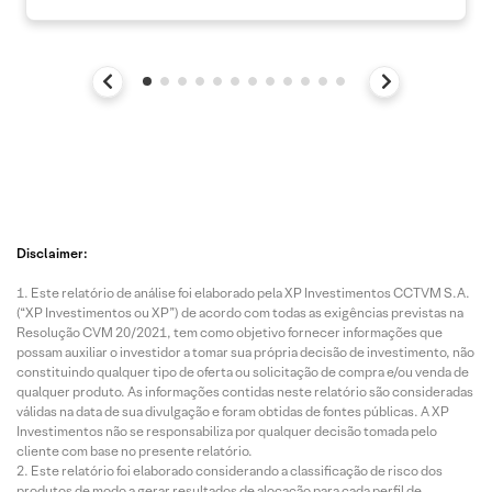
Disclaimer:
Este relatório de análise foi elaborado pela XP Investimentos CCTVM S.A.
(“XP Investimentos ou XP”) de acordo com todas as exigências previstas na
Resolução CVM 20/2021, tem como objetivo fornecer informações que
possam auxiliar o investidor a tomar sua própria decisão de investimento, não
constituindo qualquer tipo de oferta ou solicitação de compra e/ou venda de
qualquer produto. As informações contidas neste relatório são consideradas
válidas na data de sua divulgação e foram obtidas de fontes públicas. A XP
Investimentos não se responsabiliza por qualquer decisão tomada pelo
cliente com base no presente relatório.
Este relatório foi elaborado considerando a classificação de risco dos
produtos de modo a gerar resultados de alocação para cada perfil de