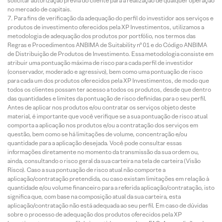
solicitar autorização prévia do cliente para a realização de qualquer operação
no mercado de capitais.
Para fins de verificação da adequação do perfil do investidor aos serviços e
produtos de investimento oferecidos pela XP Investimentos, utilizamos a
metodologia de adequação dos produtos por portfólio, nos termos das
Regras e Procedimentos ANBIMA de Suitability nº 01 e do Código ANBIMA
de Distribuição de Produtos de Investimento. Essa metodologia consiste em
atribuir uma pontuação máxima de risco para cada perfil de investidor
(conservador, moderado e agressivo), bem como uma pontuação de risco
para cada um dos produtos oferecidos pela XP Investimentos, de modo que
todos os clientes possam ter acesso a todos os produtos, desde que dentro
das quantidades e limites da pontuação de risco definidas para o seu perfil.
Antes de aplicar nos produtos e/ou contratar os serviços objeto deste
material, é importante que você verifique se a sua pontuação de risco atual
comporta a aplicação nos produtos e/ou a contratação dos serviços em
questão, bem como se há limitações de volume, concentração e/ou
quantidade para a aplicação desejada. Você pode consultar essas
informações diretamente no momento da transmissão da sua ordem ou,
ainda, consultando o risco geral da sua carteira na tela de carteira (Visão
Risco). Caso a sua pontuação de risco atual não comporte a
aplicação/contratação pretendida, ou caso existam limitações em relação à
quantidade e/ou volume financeiro para a referida aplicação/contratação, isto
significa que, com base na composição atual da sua carteira, esta
aplicação/contratação não está adequada ao seu perfil. Em caso de dúvidas
sobre o processo de adequação dos produtos oferecidos pela XP