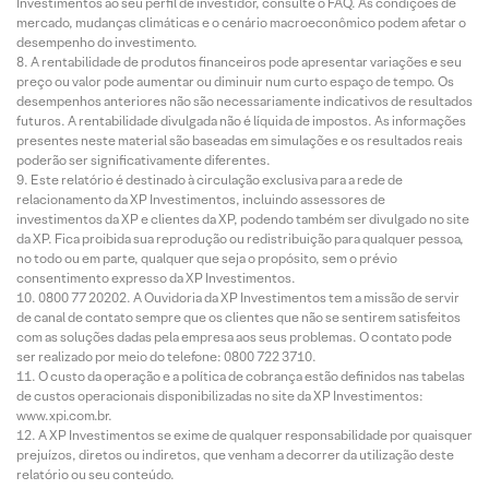
Investimentos ao seu perfil de investidor, consulte o FAQ. As condições de
mercado, mudanças climáticas e o cenário macroeconômico podem afetar o
desempenho do investimento.
A rentabilidade de produtos financeiros pode apresentar variações e seu
preço ou valor pode aumentar ou diminuir num curto espaço de tempo. Os
desempenhos anteriores não são necessariamente indicativos de resultados
futuros. A rentabilidade divulgada não é líquida de impostos. As informações
presentes neste material são baseadas em simulações e os resultados reais
poderão ser significativamente diferentes.
Este relatório é destinado à circulação exclusiva para a rede de
relacionamento da XP Investimentos, incluindo assessores de
investimentos da XP e clientes da XP, podendo também ser divulgado no site
da XP. Fica proibida sua reprodução ou redistribuição para qualquer pessoa,
no todo ou em parte, qualquer que seja o propósito, sem o prévio
consentimento expresso da XP Investimentos.
0800 77 20202. A Ouvidoria da XP Investimentos tem a missão de servir
de canal de contato sempre que os clientes que não se sentirem satisfeitos
com as soluções dadas pela empresa aos seus problemas. O contato pode
ser realizado por meio do telefone: 0800 722 3710.
O custo da operação e a política de cobrança estão definidos nas tabelas
de custos operacionais disponibilizadas no site da XP Investimentos:
www.xpi.com.br.
A XP Investimentos se exime de qualquer responsabilidade por quaisquer
prejuízos, diretos ou indiretos, que venham a decorrer da utilização deste
relatório ou seu conteúdo.