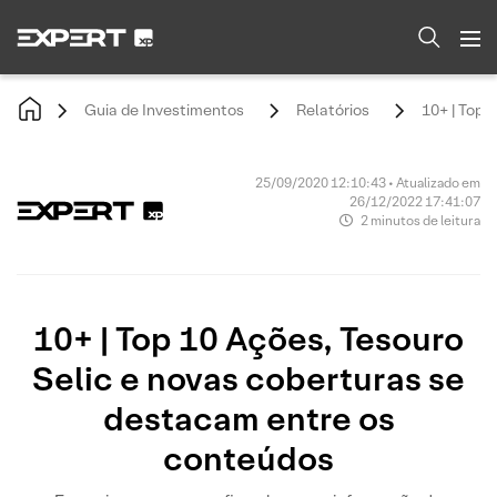
Guia de Investimentos
Relatórios
10+ | Top 
25/09/2020 12:10:43 • Atualizado em
26/12/2022 17:41:07
2 minutos de leitura
10+ | Top 10 Ações, Tesouro
Selic e novas coberturas se
destacam entre os
conteúdos