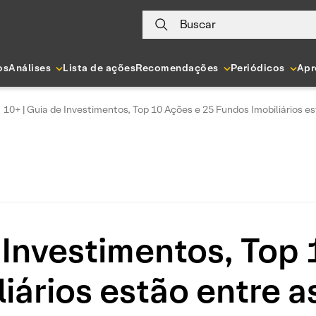
Buscar
os
Análises
Lista de ações
Recomendações
Periódicos
Apr
10+ | Guia de Investimentos, Top 10 Ações e 25 Fundos Imobiliários e
 Investimentos, Top
iários estão entre as