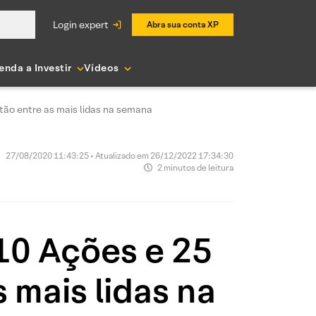
login expert
Abra sua conta XP
enda a Investir
Vídeos
stão entre as mais lidas na semana
27/08/2020 11:43:25 • Atualizado em 26/12/2022 17:34:30
2 minutos de leitura
 10 Ações e 25
 mais lidas na