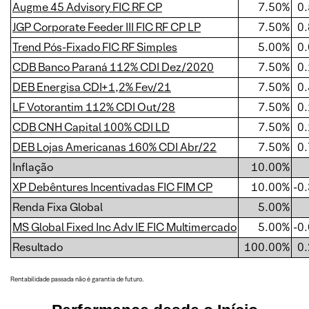
Augme 45 Advisory FIC RF CP
7.50%
0
JGP Corporate Feeder III FIC RF CP LP
7.50%
0
Trend Pós-Fixado FIC RF Simples
5.00%
0
CDB Banco Paraná 112% CDI Dez/2020
7.50%
0
DEB Energisa CDI+1,2% Fev/21
7.50%
0
LF Votorantim 112% CDI Out/28
7.50%
0
CDB CNH Capital 100% CDI LD
7.50%
0
DEB Lojas Americanas 160% CDI Abr/22
7.50%
0
Inflação
10.00%
XP Debêntures Incentivadas FIC FIM CP
10.00%
-0
Renda Fixa Global
5.00%
MS Global Fixed Inc Adv IE FIC Multimercado
5.00%
-0
Resultado
100.00%
0
Rentabilidade passada não é garantia de futuro.