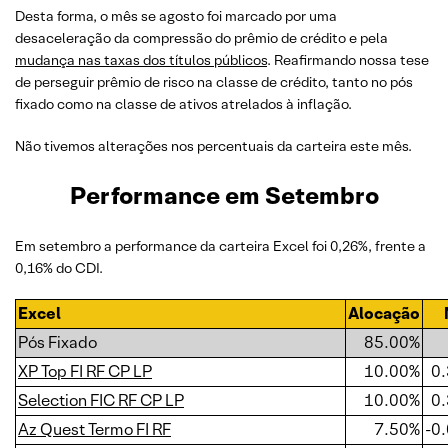
Desta forma, o mês se agosto foi marcado por uma
desaceleração da compressão do prêmio de crédito e pela
mudança nas taxas dos títulos públicos
. Reafirmando nossa tese
de perseguir prêmio de risco na classe de crédito, tanto no pós
fixado como na classe de ativos atrelados à inflação.
Não tivemos alterações nos percentuais da carteira este mês.
Performance em Setembro
Em setembro a performance da carteira Excel foi 0,26%, frente a
0,16% do CDI.
Excel
Alocação
Pós Fixado
85.00%
XP Top FI RF CP LP
10.00%
0
Selection FIC RF CP LP
10.00%
0
Az Quest Termo FI RF
7.50%
-0