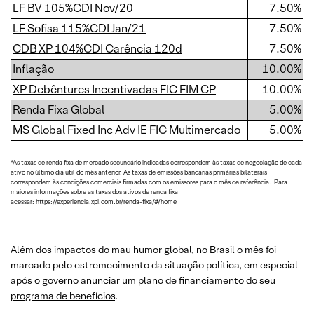
LF BV 105%CDI Nov/20
7.50%
LF Sofisa 115%CDI Jan/21
7.50%
CDB XP 104%CDI Carência 120d
7.50%
Inflação
10.00%
XP Debêntures Incentivadas FIC FIM CP
10.00%
Renda Fixa Global
5.00%
MS Global Fixed Inc Adv IE FIC Multimercado
5.00%
*As taxas de renda fixa de mercado secundário indicadas correspondem às taxas de negociação de cada
ativo no último dia útil do mês anterior. As taxas de emissões bancárias primárias bilaterais
correspondem às condições comerciais firmadas com os emissores para o mês de referência. Para
maiores informações sobre as taxas dos ativos de renda fixa
acessar:
https://experiencia.xpi.com.br/renda-fixa/#/home
Além dos impactos do mau humor global, no Brasil o mês foi
marcado pelo estremecimento da situação política, em especial
após o governo anunciar um
plano de financiamento do seu
programa de benefícios
.