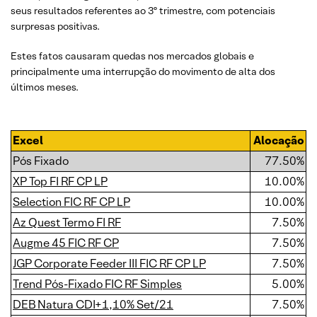
seus resultados referentes ao 3º trimestre, com potenciais
surpresas positivas.
Estes fatos causaram quedas nos mercados globais e
principalmente uma interrupção do movimento de alta dos
últimos meses.
Excel
Alocação
Pós Fixado
77.50%
XP Top FI RF CP LP
10.00%
Selection FIC RF CP LP
10.00%
Az Quest Termo FI RF
7.50%
Augme 45 FIC RF CP
7.50%
JGP Corporate Feeder III FIC RF CP LP
7.50%
Trend Pós-Fixado FIC RF Simples
5.00%
DEB Natura CDI+1,10% Set/21
7.50%