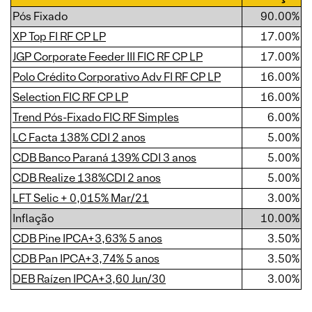
Pós Fixado
90.00%
XP Top FI RF CP LP
17.00%
JGP Corporate Feeder III FIC RF CP LP
17.00%
Polo Crédito Corporativo Adv FI RF CP LP
16.00%
Selection FIC RF CP LP
16.00%
Trend Pós-Fixado FIC RF Simples
6.00%
LC Facta 138% CDI 2 anos
5.00%
CDB Banco Paraná 139% CDI 3 anos
5.00%
CDB Realize 138%CDI 2 anos
5.00%
LFT Selic + 0,015% Mar/21
3.00%
Inflação
10.00%
CDB Pine IPCA+3,63% 5 anos
3.50%
CDB Pan IPCA+3,74% 5 anos
3.50%
DEB Raízen IPCA+3,60 Jun/30
3.00%