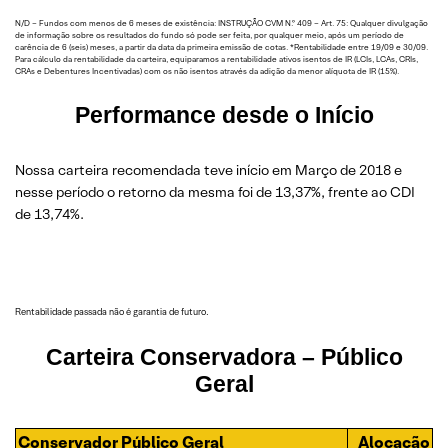
N/D – Fundos com menos de 6 meses de existência: INSTRUÇÃO CVM N.º 409 – Art. 75: Qualquer divulgação
de informação sobre os resultados do fundo só pode ser feita, por qualquer meio, após um período de
carência de 6 (seis) meses, a partir da data da primeira emissão de cotas. *Rentabilidade entre 19/09 e 30/09.
Para cálculo da rentabilidade da carteira, equiparamos a rentabilidade ativos isentos de IR (LCIs, LCAs, CRIs,
CRAs e Debentures Incentivadas) com os não isentos através da adição da menor alíquota de IR (15%).
Performance desde o Início
Nossa carteira recomendada teve início em Março de 2018 e
nesse período o retorno da mesma foi de 13,37%, frente ao CDI
de 13,74%.
Rentabilidade passada não é garantia de futuro.
Carteira Conservadora
– Público
Geral
Conservador Público Geral
Alocação