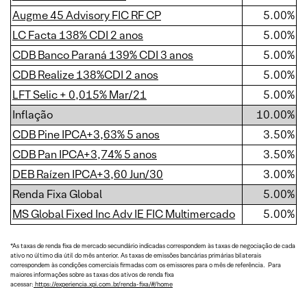
Augme 45 Advisory FIC RF CP
5.00%
LC Facta 138% CDI 2 anos
5.00%
CDB Banco Paraná 139% CDI 3 anos
5.00%
CDB Realize 138%CDI 2 anos
5.00%
LFT Selic + 0,015% Mar/21
5.00%
Inflação
10.00%
CDB Pine IPCA+3,63% 5 anos
3.50%
CDB Pan IPCA+3,74% 5 anos
3.50%
DEB Raízen IPCA+3,60 Jun/30
3.00%
Renda Fixa Global
5.00%
MS Global Fixed Inc Adv IE FIC Multimercado
5.00%
*As taxas de renda fixa de mercado secundário indicadas correspondem às taxas de negociação de cada
ativo no último dia útil do mês anterior. As taxas de emissões bancárias primárias bilaterais
correspondem às condições comerciais firmadas com os emissores para o mês de referência. Para
maiores informações sobre as taxas dos ativos de renda fixa
acessar:
https://experiencia.xpi.com.br/renda-fixa/#/home