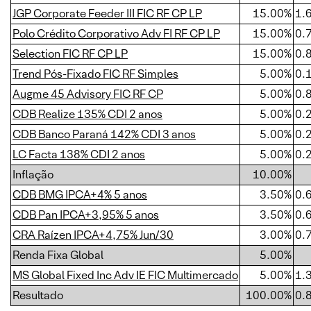
JGP Corporate Feeder III FIC RF CP LP
15.00%
1.
Polo Crédito Corporativo Adv FI RF CP LP
15.00%
0.
Selection FIC RF CP LP
15.00%
0.
Trend Pós-Fixado FIC RF Simples
5.00%
0.
Augme 45 Advisory FIC RF CP
5.00%
0.
CDB Realize 135% CDI 2 anos
5.00%
0.
CDB Banco Paraná 142% CDI 3 anos
5.00%
0.
LC Facta 138% CDI 2 anos
5.00%
0.
Inflação
10.00%
CDB BMG IPCA+4% 5 anos
3.50%
0.
CDB Pan IPCA+3,95% 5 anos
3.50%
0.
CRA Raízen IPCA+4,75% Jun/30
3.00%
0.
Renda Fixa Global
5.00%
MS Global Fixed Inc Adv IE FIC Multimercado
5.00%
1.
Resultado
100.00%
0.