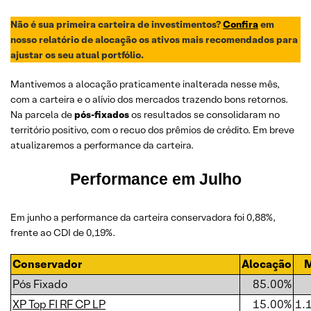
Não é sua primeira carteira de investimentos?
Confira
em
nosso relatório de alocação os ativos mais recomendados para
ajustar os seu atual portfólio.
Mantivemos a alocação praticamente inalterada nesse mês,
com a carteira e o alívio dos mercados trazendo bons retornos.
Na parcela de
pós-fixados
os resultados se consolidaram no
território positivo, com o recuo dos prêmios de crédito. Em breve
atualizaremos a performance da carteira.
Performance em
Julho
Em junho a performance da carteira conservadora foi 0,88%,
frente ao CDI de 0,19%.
Conservador
Alocação
Pós Fixado
85.00%
XP Top FI RF CP LP
15.00%
1.