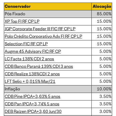
Conservador
Alocação
Pós Fixado
85.00%
XP Top FI RF CP LP
15.00%
JGP Corporate Feeder III FIC RF CP LP
15.00%
Polo Crédito Corporativo Adv FI RF CP LP
15.00%
Selection FIC RF CP LP
15.00%
Augme 45 Advisory FIC RF CP
5.00%
LC Facta 138% CDI 2 anos
5.00%
CDB Banco Paraná 139% CDI 3 anos
5.00%
CDB Realize 138%CDI 2 anos
5.00%
LFT Selic + 0,015% Mar/21
5.00%
Inflação
10.00%
CDB Pine IPCA+3,63% 5 anos
3.50%
CDB Pan IPCA+3,74% 5 anos
3.50%
DEB Raízen IPCA+3,60 Jun/30
3.00%