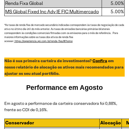
Renda Fixa Global
5.00%
MS Global Fixed Inc Adv IE FIC Multimercado
5.00%
*As taxas de renda fixa de mercado secundário indicadas correspondem às taxas de negociação de cada
ativo no último dia útil do mês anterior. As taxas de emissões bancárias primárias bilaterais
correspondem às condições comerciais firmadas com os emissores para o mês de referência. Para
maiores informações sobre as taxas dos ativos de renda fixa
acessar:
https://experiencia.xpi.com.br/renda-fixa/#/home
Não é sua primeira carteira de investimentos?
Confira
em
nosso relatório de alocação os ativos mais recomendados para
ajustar os seu atual portfólio.
Performance em
Agosto
Em agosto a performance da carteira conservadora foi 0,88%,
frente ao CDI de 0,16%.
Conservador
Alocação