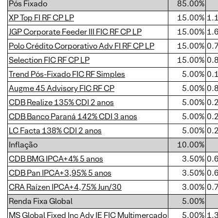
Pós Fixado
85.00%
XP Top FI RF CP LP
15.00%
1.
JGP Corporate Feeder III FIC RF CP LP
15.00%
1.
Polo Crédito Corporativo Adv FI RF CP LP
15.00%
0.
Selection FIC RF CP LP
15.00%
0.
Trend Pós-Fixado FIC RF Simples
5.00%
0.
Augme 45 Advisory FIC RF CP
5.00%
0.
CDB Realize 135% CDI 2 anos
5.00%
0.
CDB Banco Paraná 142% CDI 3 anos
5.00%
0.
LC Facta 138% CDI 2 anos
5.00%
0.
Inflação
10.00%
CDB BMG IPCA+4% 5 anos
3.50%
0.
CDB Pan IPCA+3,95% 5 anos
3.50%
0.
CRA Raízen IPCA+4,75% Jun/30
3.00%
0.
Renda Fixa Global
5.00%
MS Global Fixed Inc Adv IE FIC Multimercado
5.00%
1.