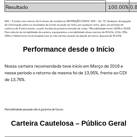
Resultado
100.00%
0.
N/D – Fundos com menos de 6 meses de existência: INSTRUÇÃO CVM N.º 409 – Art. 75: Qualquer divulgação
de informação sobre os resultados do fundo só pode ser feita, por qualquer meio, após um período de
carência de 6 (seis) meses, a partir da data da primeira emissão de cotas. *Rentabilidade entre 19/09 e 30/09.
Para cálculo da rentabilidade da carteira, equiparamos a rentabilidade ativos isentos de IR (LCIs, LCAs, CRIs,
CRAs e Debentures Incentivadas) com os não isentos através da adição da menor alíquota de IR (15%).
Performance desde o Início
Nossa carteira recomendada teve início em Março de 2018 e
nesse período o retorno da mesma foi de 13,95%, frente ao CDI
de 13,76%.
Rentabilidade passada não é garantia de futuro.
Carteira Cautelosa
– Público Geral