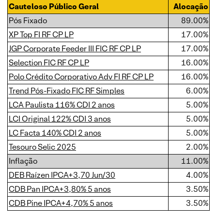
Cauteloso Público Geral
Alocação
Pós Fixado
89.00%
XP Top FI RF CP LP
17.00%
JGP Corporate Feeder III FIC RF CP LP
17.00%
Selection FIC RF CP LP
16.00%
Polo Crédito Corporativo Adv FI RF CP LP
16.00%
Trend Pós-Fixado FIC RF Simples
6.00%
LCA Paulista 116% CDI 2 anos
5.00%
LCI Original 122% CDI 3 anos
5.00%
LC Facta 140% CDI 2 anos
5.00%
Tesouro Selic 2025
2.00%
Inflação
11.00%
DEB Raízen IPCA+3,70 Jun/30
4.00%
CDB Pan IPCA+3,80% 5 anos
3.50%
CDB Pine IPCA+4,70% 5 anos
3.50%